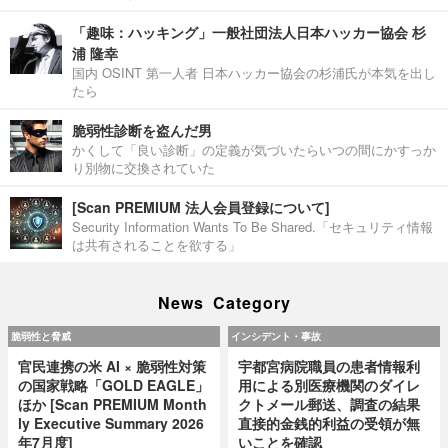
「趣味：ハッキング」一般社団法人日本ハッカー協会 杉
浦 隆幸
国内 OSINT 第一人者 日本ハッカー協会の杉浦氏が本気を出し
たら
脆弱性診断を盗んだ男
かくして「良い診断」の定義が気づいたらいつの間にかすっか
り別物に交換されていた
[Scan PREMIUM 法人会員登録について]
Security Information Wants To Be Shared.「セキュリティ情報
は共有されることを欲する」
News Category
脆弱性と脅威
インシデント・事故
官民連携の米 AI × 脆弱性対策
宇都宮病院職員の患者情報利
の国家戦略「GOLD EAGLE」
用による別医療機関のダイレ
ほか [Scan PREMIUM Month
クトメール郵送、調査の結果
ly Executive Summary 2026
直接的金銭的利益の受領が無
年7月度]
いことを確認