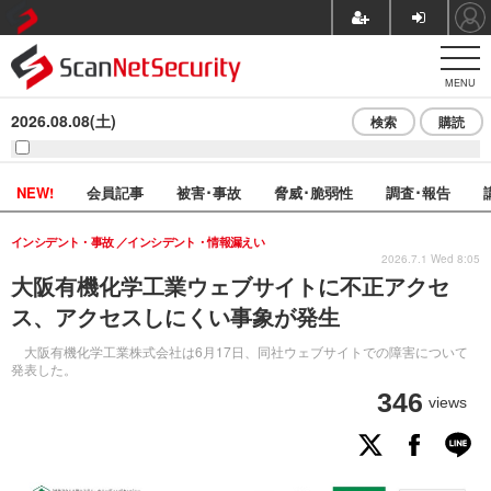
MENU
2026.08.08(土)
検索
購読
NEW!
会員記事
被害･事故
脅威･脆弱性
調査･報告
インシデント・事故
インシデント・情報漏えい
2026.7.1 Wed 8:05
大阪有機化学工業ウェブサイトに不正アクセ
ス、アクセスしにくい事象が発生
大阪有機化学工業株式会社は6月17日、同社ウェブサイトでの障害について
発表した。
346
views