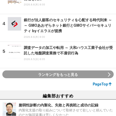
2026.8.6(木) 8:05
銀行が法人顧客のセキュリティを心配する時代到来 ～
～ GMOあおぞらネット銀行とGMOサイバーセキュリ
ティ byイエラエが提携
2026.8.6(木) 8:00
調査データの加工や転用 ～ 大和ハウス工業子会社が受
託した地盤調査業務で不適切行為
2026.8.5(水) 8:05
ランキングをもっと見る
PageTop
編集部おすすめ
脆弱性診断の内製化、失敗と再挑戦と成功の記録
内製化支援の取り組みについて取材させて欲しいと頼んでいた
のだが毎回返事は芳しくなかった