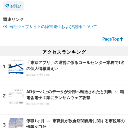
お詫び
関連リンク
当社ウェブサイトの障害発生および復旧について
PageTop
アクセスランキング
「東京アプリ」の運営に係るコールセンター業務で1名
の個人情報漏えい
2026.8.7(金) 8:05
ADサーバ上のデータが外部へ転送されたと判断 ～ 精
電舎電子工業にランサムウェア攻撃
2026.8.7(金) 8:05
停職1ヶ月 ～ 市職員が飲食店関係者に関する市税等の
情報を口外