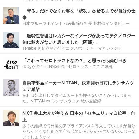
「守る」だけでなくお客を「成功」させるまでが自分の仕
事
日本プルーフポイント 代表取締役社長 野村健インタビュー
「脆弱性管理はレガシーなイメージがあってテクノロジー
的に魅力がないと思いました（阿部）」
Tenable 阿部淳平が語るエクスポージャーマネジメント
「これってゼロトラストなの？」と思ったら読むべき
ID 起点の “ HENNGE流 ” ゼロトラストここに爆誕
自動車部品メーカーNITTAN、決算開示目前にランサムウ
ェア感染
それは朝出社してタイムカードを押せないことからはじまっ
た。NITTAN vs ランサムウェア 戦い全記録
NICT 井上大介が考える 日本の「セキュリティ自給率」向
上
多くの組織で海外製のアプライアンスを導入していますが自分
たちがどんな仕組みで守られているかわかっていないんじゃな
いでしょうか？