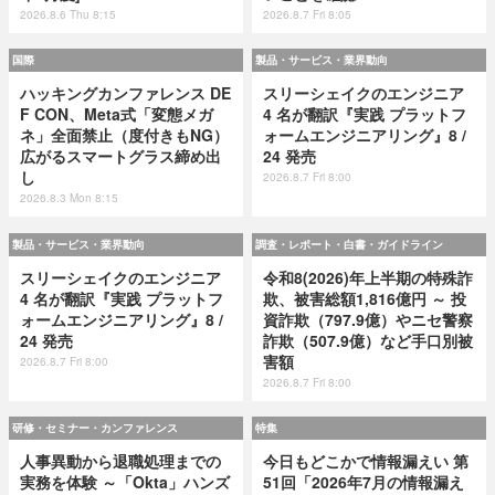
2026.8.6 Thu 8:15
2026.8.7 Fri 8:05
国際
製品・サービス・業界動向
ハッキングカンファレンス DE
スリーシェイクのエンジニア
F CON、Meta式「変態メガ
4 名が翻訳『実践 プラットフ
ネ」全面禁止（度付きもNG）
ォームエンジニアリング』8 /
広がるスマートグラス締め出
24 発売
し
2026.8.7 Fri 8:00
2026.8.3 Mon 8:15
製品・サービス・業界動向
調査・レポート・白書・ガイドライン
スリーシェイクのエンジニア
令和8(2026)年上半期の特殊詐
4 名が翻訳『実践 プラットフ
欺、被害総額1,816億円 ～ 投
ォームエンジニアリング』8 /
資詐欺（797.9億）やニセ警察
24 発売
詐欺（507.9億）など手口別被
害額
2026.8.7 Fri 8:00
2026.8.7 Fri 8:00
研修・セミナー・カンファレンス
特集
人事異動から退職処理までの
今日もどこかで情報漏えい 第
実務を体験 ～「Okta」ハンズ
51回「2026年7月の情報漏え