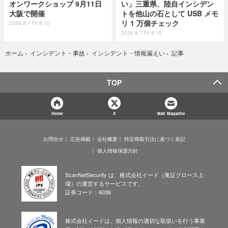
オンワークショップ 9月11日
い」三重県、陸自インシデン
大阪で開催
トを他山の石として USB メモ
リ 1 万個チェック
2026.8.7 Fri 8:10
2026.8.7 Fri 8:15
記事
ホーム
›
インシデント・事故
›
インシデント・情報漏えい
›
TOP
Home
X
Mail Magazine
お問合せ
広告掲載
会社概要
特定商取引法に基づく表記
個人情報保護方針
ScanNetSecurity は、株式会社イード（東証グロース上
場）の運営するサービスです。
証券コード：6038
株式会社イードは、個人情報の適切な取扱いを行う事業