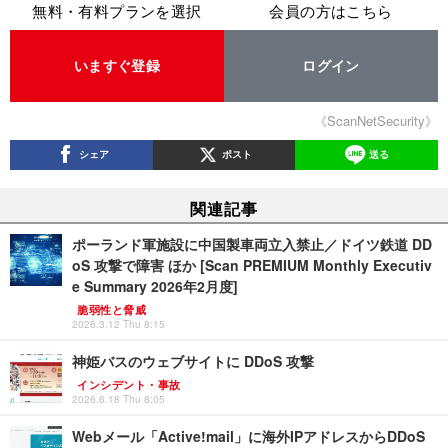
無料・有料プランを選択
会員の方はこちら
いますぐ登録
ログイン
《ScanNetSecurity》
シェア
ポスト
送る
関連記事
ポーランド軍施設に中国製車両立入禁止／ドイツ鉄道 DD
oS 攻撃で障害 ほか [Scan PREMIUM Monthly Executiv
e Summary 2026年2月度]
脆弱性と脅威
2026.3.12 Thu 8:15
神姫バスのウェブサイトに DDoS 攻撃
インシデント・事故
2026.6.18 Thu 8:05
Webメール「Active!mail」に海外IPアドレスからDDoS