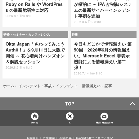
Ruby on Rails や WordPres
が標的に ～ IPA が制御システ
s の最新脆弱性に対応
ムの最新サイバーインシデン
ト事例を追加
2026.8.6 Thu 8:00
2026.8.6 Thu 8:00
研修・セミナー・カンファレンス
特集
Okta Japan「さわってみよう
今日もどこかで情報漏えい 第
Auth0！」を9月11日に大阪で
50回「2026年6月の情報漏え
開催 ～ 初心者向けハンズオン
い」Microsoft Excel 非表示
＆解説セッション
機能による情報漏えい第二
弾！
2026.8.6 Thu 8:10
2026.7.14 Tue 8:10
記事
ホーム
›
インシデント・事故
›
インシデント・情報漏えい
›
TOP
Home
X
Mail Magazine
お問合せ
広告掲載
会社概要
特定商取引法に基づく表記