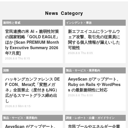
News Category
脆弱性と脅威
インシデント・事故
官民連携の米 AI × 脆弱性対策
新エフエイコムにランサムウ
の国家戦略「GOLD EAGLE」
ェア攻撃、取引先の従業員に
ほか [Scan PREMIUM Month
関する個人情報が漏えいした
ly Executive Summary 2026
可能性
年7月度]
2026.8.6 Thu 8:05
2026.8.6 Thu 8:15
国際
製品・サービス・業界動向
ハッキングカンファレンス DE
AeyeScan がアップデート、
F CON、Meta式「変態メガ
Ruby on Rails や WordPres
ネ」全面禁止（度付きもNG）
s の最新脆弱性に対応
広がるスマートグラス締め出
2026.8.6 Thu 8:00
し
2026.8.3 Mon 8:15
製品・サービス・業界動向
調査・レポート・白書・ガイドライン
AeyeScan がアップデート、
市民プールやエネルギー企業