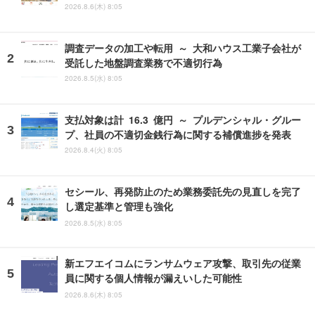
2026.8.6(木) 8:05
調査データの加工や転用 ～ 大和ハウス工業子会社が
受託した地盤調査業務で不適切行為
2026.8.5(水) 8:05
支払対象は計 16.3 億円 ～ プルデンシャル・グルー
プ、社員の不適切金銭行為に関する補償進捗を発表
2026.8.4(火) 8:05
セシール、再発防止のため業務委託先の見直しを完了
し選定基準と管理も強化
2026.8.5(水) 8:05
新エフエイコムにランサムウェア攻撃、取引先の従業
員に関する個人情報が漏えいした可能性
2026.8.6(木) 8:05