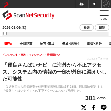
MENU
2026.08.06(木)
検索
購読
NEW!
会員記事
被害･事故
脅威･脆弱性
調査･報告
インシデント・事故
インシデント・情報漏えい
2026.6.9 Tue 8:05
「優良さんぱいナビ」に海外から不正アクセ
ス、システム内の情報の一部が外部に漏えいし
た可能性
公益財団法人産業廃棄物処理事業振興財団は5月28日、同財団が運営する
「優良さんぱいナビ」への不正アクセスについて発表した。
381
views