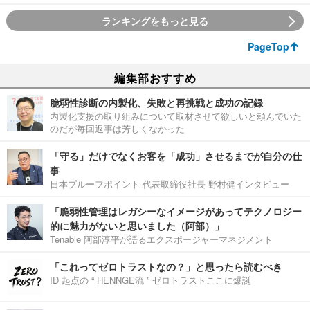
ランキングをもっと見る
PageTop
編集部おすすめ
脆弱性診断の内製化、失敗と再挑戦と成功の記録
内製化支援の取り組みについて取材させて欲しいと頼んでいた
のだが毎回返事は芳しくなかった
「守る」だけでなくお客を「成功」させるまでが自分の仕
事
日本プルーフポイント 代表取締役社長 野村健インタビュー
「脆弱性管理はレガシーなイメージがあってテクノロジー
的に魅力がないと思いました（阿部）」
Tenable 阿部淳平が語るエクスポージャーマネジメント
「これってゼロトラストなの？」と思ったら読むべき
ID 起点の “ HENNGE流 ” ゼロトラストここに爆誕