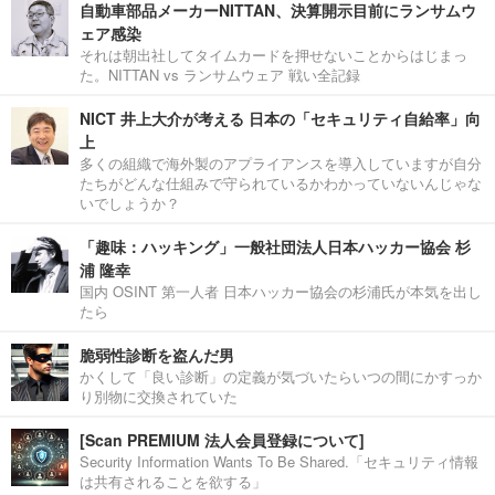
自動車部品メーカーNITTAN、決算開示目前にランサムウ
ェア感染
それは朝出社してタイムカードを押せないことからはじまっ
た。NITTAN vs ランサムウェア 戦い全記録
NICT 井上大介が考える 日本の「セキュリティ自給率」向
上
多くの組織で海外製のアプライアンスを導入していますが自分
たちがどんな仕組みで守られているかわかっていないんじゃな
いでしょうか？
「趣味：ハッキング」一般社団法人日本ハッカー協会 杉
浦 隆幸
国内 OSINT 第一人者 日本ハッカー協会の杉浦氏が本気を出し
たら
脆弱性診断を盗んだ男
かくして「良い診断」の定義が気づいたらいつの間にかすっか
り別物に交換されていた
[Scan PREMIUM 法人会員登録について]
Security Information Wants To Be Shared.「セキュリティ情報
は共有されることを欲する」