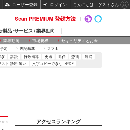
ユーザー登録
ログイン
こんにちは、ゲストさん
Scan PREMIUM 登録方法
 新製品･サービス / 業界動向
業界動向
市場規模
セキュリティとお金
予定
表記基準
スマホ
稼ぎ
訴訟
行政指導
更迭
退任
懲戒
逮捕
テスト 診断 違い
文字コピーできないPDF
アクセスランキング
e 8:00