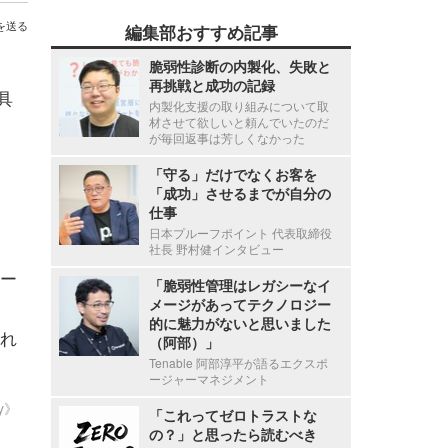
を送る
編集部おすすめ記事
脆弱性診断の内製化、失敗と
再挑戦と成功の記録
具
内製化支援の取り組みについて取
材させて欲しいと頼んでいたのだ
が毎回返事は芳しくなかった
「守る」だけでなくお客を
「成功」させるまでが自分の
仕事
日本プルーフポイント 代表取締役
社長 野村健インタビュー
ー
「脆弱性管理はレガシーなイ
メージがあってテクノロジー
的に魅力がないと思いました
れ
（阿部）」
Tenable 阿部淳平が語るエクスポ
ージャーマネジメント
ty》
「これってゼロトラストな
の？」と思ったら読むべき