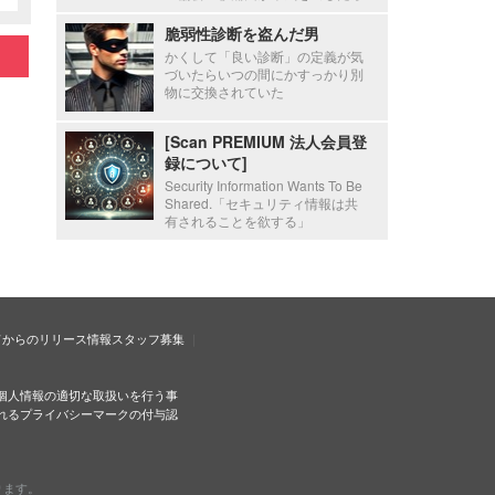
脆弱性診断を盗んだ男
かくして「良い診断」の定義が気
づいたらいつの間にかすっかり別
物に交換されていた
[Scan PREMIUM 法人会員登
録について]
Security Information Wants To Be
Shared.「セキュリティ情報は共
有されることを欲する」
ドからのリリース情報
スタッフ募集
個人情報の適切な取扱いを行う事
れるプライバシーマークの付与認
ります。