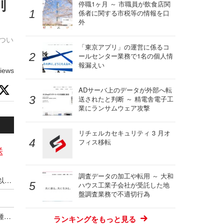
削
停職1ヶ月 ～ 市職員が飲食店関
係者に関する市税等の情報を口
外
つい
「東京アプリ」の運営に係るコ
ールセンター業務で1名の個人情
報漏えい
iews
ADサーバ上のデータが外部へ転
送されたと判断 ～ 精電舎電子工
業にランサムウェア攻撃
リチェルカセキュリティ 3 月オ
フィス移転
送
調査データの加工や転用 ～ 大和
PPAP利用割合が2021年10月から4年半で4分の1以下に減少
ハウス工業子会社が受託した地
盤調査業務で不適切行為
営業職や経営層 ～ 成果のプレッシャーが強い職種ほどルール外ツールを使用
ランキングをもっと見る