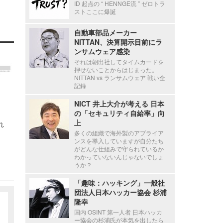
ID 起点の “ HENNGE流 ” ゼロトラ
ストここに爆誕
自動車部品メーカー
NITTAN、決算開示目前にラ
ンサムウェア感染
それは朝出社してタイムカードを
押せないことからはじまった。
NITTAN vs ランサムウェア 戦い全
記録
NICT 井上大介が考える 日本
の「セキュリティ自給率」向
上
れ
多くの組織で海外製のアプライア
ンスを導入していますが自分たち
がどんな仕組みで守られているか
わかっていないんじゃないでしょ
うか？
「趣味：ハッキング」一般社
団法人日本ハッカー協会 杉浦
隆幸
国内 OSINT 第一人者 日本ハッカ
ー協会の杉浦氏が本気を出したら