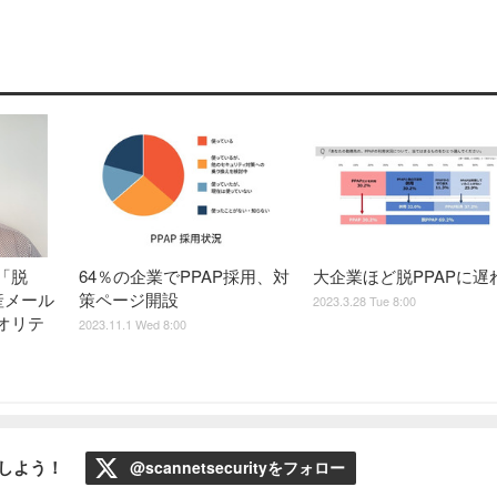
「脱
64％の企業でPPAP採用、対
大企業ほど脱PPAPに遅
産メール
策ページ開設
2023.3.28 Tue 8:00
オリテ
2023.11.1 Wed 8:00
ローしよう！
@scannetsecurityをフォロー