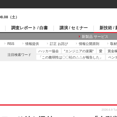
.08.08（土）
調査レポート / 白書
講演 / セミナー
新技術 /
新製品 サービス
RSS
情報提供
訂正 お詫び
情報公開原則
取材
ハッカー協会
"エンジニアの楽園"
愛
賞金
注目検索ワード
「この脆弱性は〇〇社の△△が報告した」
ペン
2026.6.9 Tu