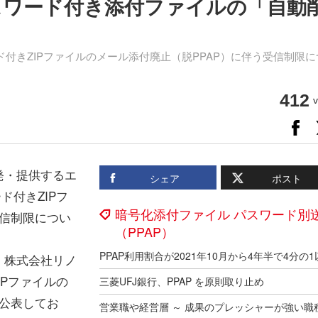
、パスワード付き添付ファイルの「自動
付きZIPファイルのメール添付廃止（脱PPAP）に伴う受信制限に
412
v
発・提供するエ
シェア
ポスト
ド付きZIPフ
暗号化添付ファイル パスワード別
受信制限につい
（PPAP）
、株式会社リノ
IPファイルの
三菱UFJ銀行、PPAP を原則取り止め
を公表してお