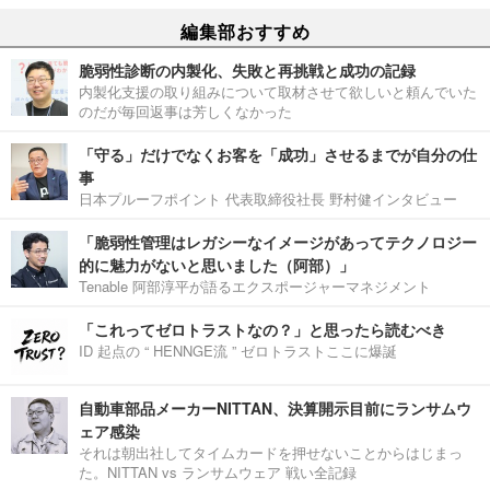
編集部おすすめ
脆弱性診断の内製化、失敗と再挑戦と成功の記録
内製化支援の取り組みについて取材させて欲しいと頼んでいた
のだが毎回返事は芳しくなかった
「守る」だけでなくお客を「成功」させるまでが自分の仕
事
日本プルーフポイント 代表取締役社長 野村健インタビュー
「脆弱性管理はレガシーなイメージがあってテクノロジー
的に魅力がないと思いました（阿部）」
Tenable 阿部淳平が語るエクスポージャーマネジメント
「これってゼロトラストなの？」と思ったら読むべき
ID 起点の “ HENNGE流 ” ゼロトラストここに爆誕
自動車部品メーカーNITTAN、決算開示目前にランサムウ
ェア感染
それは朝出社してタイムカードを押せないことからはじまっ
た。NITTAN vs ランサムウェア 戦い全記録