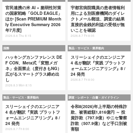
官民連携の米 AI × 脆弱性対策
宇都宮病院職員の患者情報利
の国家戦略「GOLD EAGLE」
用による別医療機関のダイレ
ほか [Scan PREMIUM Month
クトメール郵送、調査の結果
ly Executive Summary 2026
直接的金銭的利益の受領が無
年7月度]
いことを確認
2026.8.6 Thu 8:15
2026.8.7 Fri 8:05
国際
製品・サービス・業界動向
ハッキングカンファレンス DE
スリーシェイクのエンジニア
F CON、Meta式「変態メガ
4 名が翻訳『実践 プラットフ
ネ」全面禁止（度付きもNG）
ォームエンジニアリング』8 /
広がるスマートグラス締め出
24 発売
し
2026.8.7 Fri 8:00
2026.8.3 Mon 8:15
製品・サービス・業界動向
調査・レポート・白書・ガイドライン
スリーシェイクのエンジニア
令和8(2026)年上半期の特殊詐
4 名が翻訳『実践 プラットフ
欺、被害総額1,816億円 ～ 投
ォームエンジニアリング』8 /
資詐欺（797.9億）やニセ警察
24 発売
詐欺（507.9億）など手口別被
害額
2026.8.7 Fri 8:00