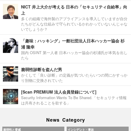
NICT 井上大介が考える 日本の「セキュリティ自給率」向
上
多くの組織で海外製のアプライアンスを導入していますが自分
たちがどんな仕組みで守られているかわかっていないんじゃな
いでしょうか？
「趣味：ハッキング」一般社団法人日本ハッカー協会 杉
浦 隆幸
国内 OSINT 第一人者 日本ハッカー協会の杉浦氏が本気を出し
たら
脆弱性診断を盗んだ男
かくして「良い診断」の定義が気づいたらいつの間にかすっか
り別物に交換されていた
[Scan PREMIUM 法人会員登録について]
Security Information Wants To Be Shared.「セキュリティ情報
は共有されることを欲する」
News Category
脆弱性と脅威
インシデント・事故