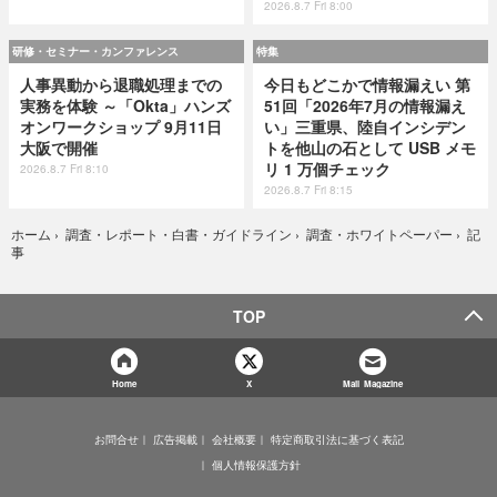
2026.8.7 Fri 8:00
研修・セミナー・カンファレンス
特集
人事異動から退職処理までの
今日もどこかで情報漏えい 第
実務を体験 ～「Okta」ハンズ
51回「2026年7月の情報漏え
オンワークショップ 9月11日
い」三重県、陸自インシデン
大阪で開催
トを他山の石として USB メモ
リ 1 万個チェック
2026.8.7 Fri 8:10
2026.8.7 Fri 8:15
記
ホーム
›
調査・レポート・白書・ガイドライン
›
調査・ホワイトペーパー
›
事
TOP
Home
X
Mail Magazine
お問合せ
広告掲載
会社概要
特定商取引法に基づく表記
個人情報保護方針