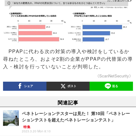
PPAPに代わる次の対策の導入や検討をしているか
尋ねたところ、およそ2割の企業がPPAPの代替策の導
入・検討を行っていないことが判明した。
《ScanNetSecurity》
シェア
ポスト
送る
関連記事
ペネトレーションテスターは見た！ 第10回「ペネトレー
ションテストを超えたペネトレーションテスト」
特集
2023.3.20 Mon 8:10