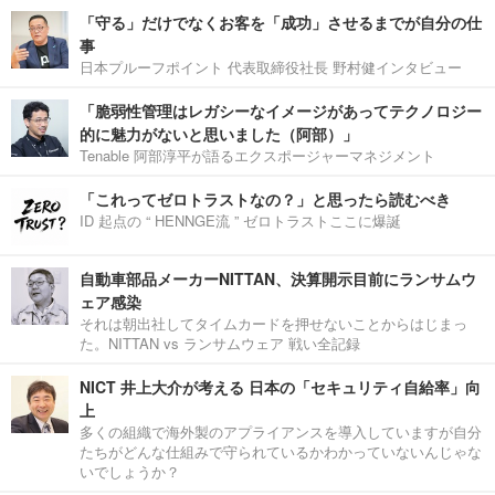
「守る」だけでなくお客を「成功」させるまでが自分の仕
事
日本プルーフポイント 代表取締役社長 野村健インタビュー
「脆弱性管理はレガシーなイメージがあってテクノロジー
的に魅力がないと思いました（阿部）」
Tenable 阿部淳平が語るエクスポージャーマネジメント
「これってゼロトラストなの？」と思ったら読むべき
ID 起点の “ HENNGE流 ” ゼロトラストここに爆誕
自動車部品メーカーNITTAN、決算開示目前にランサムウ
ェア感染
それは朝出社してタイムカードを押せないことからはじまっ
た。NITTAN vs ランサムウェア 戦い全記録
NICT 井上大介が考える 日本の「セキュリティ自給率」向
上
多くの組織で海外製のアプライアンスを導入していますが自分
たちがどんな仕組みで守られているかわかっていないんじゃな
いでしょうか？