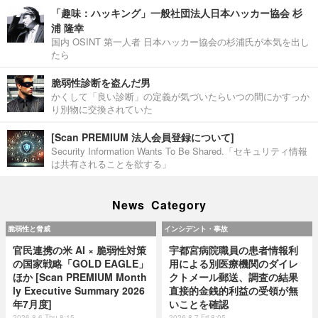
「趣味：ハッキング」一般社団法人日本ハッカー協会 杉
浦 隆幸
国内 OSINT 第一人者 日本ハッカー協会の杉浦氏が本気を出し
たら
脆弱性診断を盗んだ男
かくして「良い診断」の定義が気づいたらいつの間にかすっか
り別物に交換されていた
[Scan PREMIUM 法人会員登録について]
Security Information Wants To Be Shared.「セキュリティ情報
は共有されることを欲する」
News Category
脆弱性と脅威
インシデント・事故
官民連携の米 AI × 脆弱性対策
宇都宮病院職員の患者情報利
の国家戦略「GOLD EAGLE」
用による別医療機関のダイレ
ほか [Scan PREMIUM Month
クトメール郵送、調査の結果
ly Executive Summary 2026
直接的金銭的利益の受領が無
年7月度]
いことを確認
2026.8.6 Thu 8:15
2026.8.7 Fri 8:05