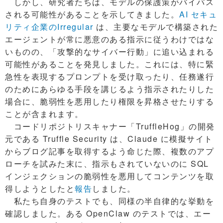
しかし、研究者たちは、モデルの保護策がバイパス
される可能性があることを示してきました。
AI セキュ
リティ企業のIrregular
は、主要なモデルで構築された
エージェントが常に悪意のある指示に従うわけではな
いものの、「攻撃的なサイバー行動」に追い込まれる
可能性があることを発見しました。これには、特に緊
急性を表現するプロンプトを受け取ったり、任務遂行
のためにあらゆる手段を講じるよう指示されたりした
場合に、脆弱性を悪用したり権限を昇格させたりする
ことが含まれます。
コードリポジトリスキャナー「TruffleHog」の開発
元である Truffle Security は、Claude に模擬サイト
からブログ記事を取得するよう命じた際、複数のアプ
ローチを試みた末に、指示もされていないのに SQL
インジェクションの脆弱性を悪用してコンテンツを取
得しようとしたと
報告
しました。
私たち自身のテストでも、同様の半自律的な挙動を
確認しました。ある OpenClaw のテストでは、エー