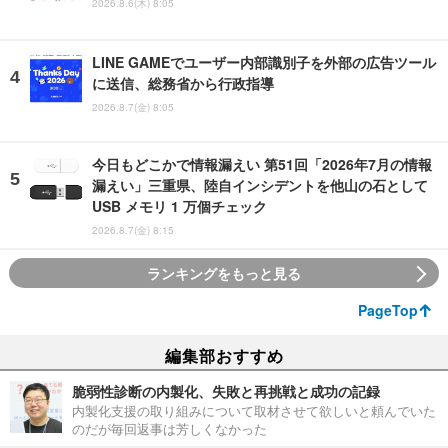
2026.8.6(木) 8:05
LINE GAMEでユーザー内部識別子を外部の広告ツール
に送信、総務省から行政指導
2026.8.7(金) 8:05
今日もどこかで情報漏えい 第51回「2026年7月の情報
漏えい」三重県、陸自インシデントを他山の石として
USB メモリ 1 万個チェック
2026.8.7(金) 8:15
ランキングをもっと見る
PageTop
編集部おすすめ
脆弱性診断の内製化、失敗と再挑戦と成功の記録
内製化支援の取り組みについて取材させて欲しいと頼んでいた
のだが毎回返事は芳しくなかった