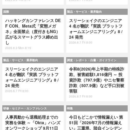
国際
製品・サービス・業界動向
ハッキングカンファレンス DE
スリーシェイクのエンジニア
F CON、Meta式「変態メガ
4 名が翻訳『実践 プラットフ
ネ」全面禁止（度付きもNG）
ォームエンジニアリング』8 /
広がるスマートグラス締め出
24 発売
し
2026.8.7 Fri 8:00
2026.8.3 Mon 8:15
製品・サービス・業界動向
調査・レポート・白書・ガイドライン
スリーシェイクのエンジニア
令和8(2026)年上半期の特殊詐
4 名が翻訳『実践 プラットフ
欺、被害総額1,816億円 ～ 投
ォームエンジニアリング』8 /
資詐欺（797.9億）やニセ警察
24 発売
詐欺（507.9億）など手口別被
害額
2026.8.7 Fri 8:00
2026.8.7 Fri 8:00
研修・セミナー・カンファレンス
特集
人事異動から退職処理までの
今日もどこかで情報漏えい 第
実務を体験 ～「Okta」ハンズ
51回「2026年7月の情報漏え
オンワークショップ 9月11日
い」三重県、陸自インシデン