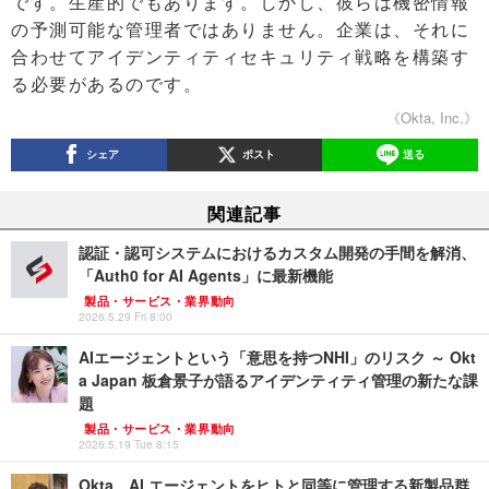
です。生産的でもあります。しかし、彼らは機密情報
の予測可能な管理者ではありません。企業は、それに
合わせてアイデンティティセキュリティ戦略を構築す
る必要があるのです。
《Okta, Inc.》
シェア
ポスト
送る
関連記事
認証・認可システムにおけるカスタム開発の手間を解消、
「Auth0 for AI Agents」に最新機能
製品・サービス・業界動向
2026.5.29 Fri 8:00
AIエージェントという「意思を持つNHI」のリスク ～ Okt
a Japan 板倉景子が語るアイデンティティ管理の新たな課
題
製品・サービス・業界動向
2026.5.19 Tue 8:15
Okta、AI エージェントをヒトと同等に管理する新製品群