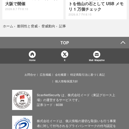
大阪で開催
トを他山の石として USB メモ
リ 1 万個チェック
2026.8.7 Fri 8:10
2026.8.7 Fri 8:15
記事
ホーム
›
脆弱性と脅威
›
脅威動向
›
TOP
Home
X
Mail Magazine
お問合せ
広告掲載
会社概要
特定商取引法に基づく表記
個人情報保護方針
ScanNetSecurity は、株式会社イード（東証グロース上
場）の運営するサービスです。
証券コード：6038
株式会社イードは、個人情報の適切な取扱いを行う事業
者に対して付与されるプライバシーマークの付与認定を