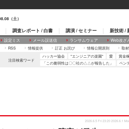
.08.08（土）
調査レポート / 白書
講演 / セミナー
新技術 /
設定ミス
メール誤送信
ランサムウェア
Web改ざ
RSS
情報提供
訂正 お詫び
情報公開原則
取材
ハッカー協会
"エンジニアの楽園"
愛
賞金
注目検索ワード
「この脆弱性は〇〇社の△△が報告した」
ペン
2026.6.5 Fri 23:20
2026.6.1 Mo