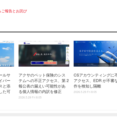
るご報告とお詫び
ールサ
アクサのペット保険のシス
CSアカウンティングに
イバー
テムへの不正アクセス、第 2
アクセス、EDR が不審
スと添
報公表の漏えい可能性があ
作を検知し隔離
した可
る個人情報の内訳を修正
2026.5.29 Fri 8:05
2026.5.29 Fri 8:05