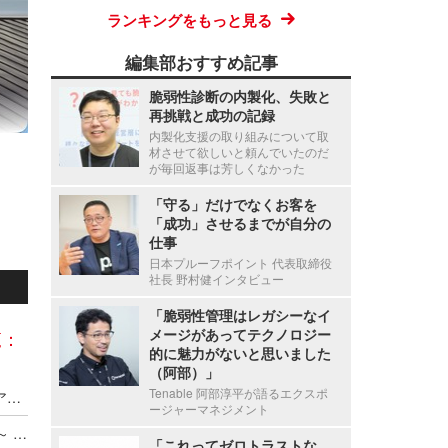
ランキングをもっと見る
編集部おすすめ記事
脆弱性診断の内製化、失敗と
再挑戦と成功の記録
内製化支援の取り組みについて取
材させて欲しいと頼んでいたのだ
が毎回返事は芳しくなかった
「守る」だけでなくお客を
「成功」させるまでが自分の
仕事
日本プルーフポイント 代表取締役
社長 野村健インタビュー
「脆弱性管理はレガシーなイ
メージがあってテクノロジー
覧：
的に魅力がないと思いました
（阿部）」
Tenable 阿部淳平が語るエクスポ
Axcelead Drug Discovery Partners社員のメールアカウントに不正アクセス、約7,000通のメールで痕跡を確認
ージャーマネジメント
ADサーバ上のデータが外部へ転送されたと判断 ～ 精電舎電子工業にランサムウェア攻撃
「これってゼロトラストな