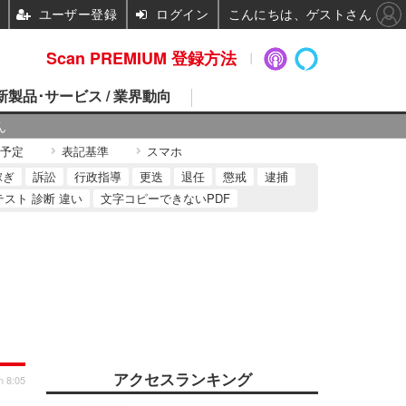
ユーザー登録
ログイン
こんにちは、ゲストさん
Scan PREMIUM 登録方法
 新製品･サービス / 業界動向
ん
予定
表記基準
スマホ
稼ぎ
訴訟
行政指導
更迭
退任
懲戒
逮捕
テスト 診断 違い
文字コピーできないPDF
アクセスランキング
n 8:05