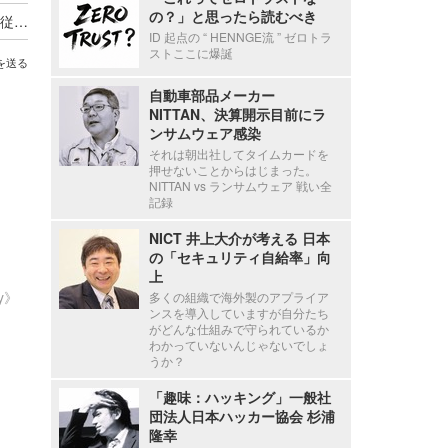
の？」と思ったら読むべき
新エフエイコムにランサムウェア攻撃、取引先の従業員に関する個人情報が漏えいした可能性
ID 起点の “ HENNGE流 ” ゼロトラ
ストここに爆誕
を送る
自動車部品メーカー
NITTAN、決算開示目前にラ
ンサムウェア感染
それは朝出社してタイムカードを
押せないことからはじまった。
NITTAN vs ランサムウェア 戦い全
記録
NICT 井上大介が考える 日本
の「セキュリティ自給率」向
上
ty》
多くの組織で海外製のアプライア
ンスを導入していますが自分たち
がどんな仕組みで守られているか
わかっていないんじゃないでしょ
うか？
「趣味：ハッキング」一般社
団法人日本ハッカー協会 杉浦
隆幸