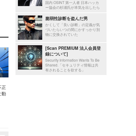
国内 OSINT 第一人者 日本ハッカ
ー協会の杉浦氏が本気を出したら
脆弱性診断を盗んだ男
かくして「良い診断」の定義が気
づいたらいつの間にかすっかり別
物に交換されていた
[Scan PREMIUM 法人会員登
録について]
Security Information Wants To Be
Shared.「セキュリティ情報は共
有されることを欲する」
不正
な動