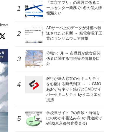
「東京アプリ」の運営に係るコ
ールセンター業務で1名の個人情
報漏えい
iews
ADサーバ上のデータが外部へ転
送されたと判断 ～ 精電舎電子工
業にランサムウェア攻撃
停職1ヶ月 ～ 市職員が飲食店関
係者に関する市税等の情報を口
外
銀行が法人顧客のセキュリティ
を心配する時代到来 ～ ～ GMO
あおぞらネット銀行とGMOサイ
バーセキュリティ byイエラエが
提携
学校裏サイトでの自殺・自傷を
ほのめかす書込みを3か月連続で
確認(東京都教育委員会)