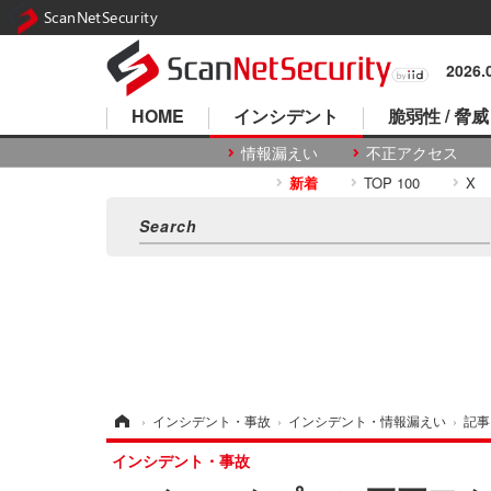
ScanNetSecurity
2026
HOME
インシデント
脆弱性 / 脅威
情報漏えい
不正アクセス
新着
TOP 100
X
ホーム
›
インシデント・事故
›
インシデント・情報漏えい
›
記事
インシデント・事故