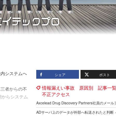
社内システムへ
シェア
ポスト
情報漏えい事故 原因別 記事一
第三者からの不
不正アクセス
朝からシステム