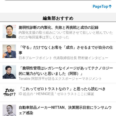
PageTop
編集部おすすめ
脆弱性診断の内製化、失敗と再挑戦と成功の記録
内製化支援の取り組みについて取材させて欲しいと頼んでいた
のだが毎回返事は芳しくなかった
「守る」だけでなくお客を「成功」させるまでが自分の仕
事
日本プルーフポイント 代表取締役社長 野村健インタビュー
「脆弱性管理はレガシーなイメージがあってテクノロジー
的に魅力がないと思いました（阿部）」
Tenable 阿部淳平が語るエクスポージャーマネジメント
「これってゼロトラストなの？」と思ったら読むべき
ID 起点の “ HENNGE流 ” ゼロトラストここに爆誕
自動車部品メーカーNITTAN、決算開示目前にランサムウ
ェア感染