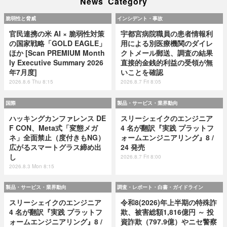
News Category
脆弱性と脅威
インシデント・事故
官民連携の米 AI × 脆弱性対策
宇都宮病院職員の患者情報利
の国家戦略「GOLD EAGLE」
用による別医療機関のダイレ
ほか [Scan PREMIUM Month
クトメール郵送、調査の結果
ly Executive Summary 2026
直接的金銭的利益の受領が無
年7月度]
いことを確認
2026.8.6 Thu 8:15
2026.8.7 Fri 8:05
国際
製品・サービス・業界動向
ハッキングカンファレンス DE
スリーシェイクのエンジニア
F CON、Meta式「変態メガ
4 名が翻訳『実践 プラットフ
ネ」全面禁止（度付きもNG）
ォームエンジニアリング』8 /
広がるスマートグラス締め出
24 発売
し
2026.8.7 Fri 8:00
2026.8.3 Mon 8:15
製品・サービス・業界動向
調査・レポート・白書・ガイドライン
スリーシェイクのエンジニア
令和8(2026)年上半期の特殊詐
4 名が翻訳『実践 プラットフ
欺、被害総額1,816億円 ～ 投
ォームエンジニアリング』8 /
資詐欺（797.9億）やニセ警察