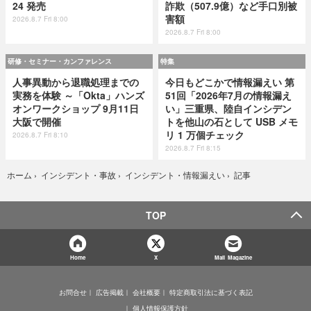
24 発売
詐欺（507.9億）など手口別被
害額
2026.8.7 Fri 8:00
2026.8.7 Fri 8:00
研修・セミナー・カンファレンス
特集
人事異動から退職処理までの
今日もどこかで情報漏えい 第
実務を体験 ～「Okta」ハンズ
51回「2026年7月の情報漏え
オンワークショップ 9月11日
い」三重県、陸自インシデン
大阪で開催
トを他山の石として USB メモ
リ 1 万個チェック
2026.8.7 Fri 8:10
2026.8.7 Fri 8:15
記事
ホーム
›
インシデント・事故
›
インシデント・情報漏えい
›
TOP
Home
X
Mail Magazine
お問合せ
広告掲載
会社概要
特定商取引法に基づく表記
個人情報保護方針