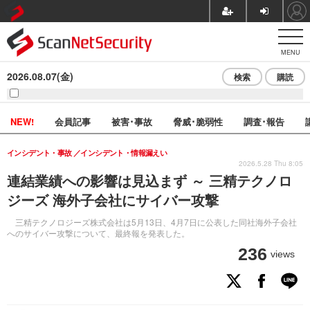
MENU
2026.08.07(金)
検索
購読
NEW!
会員記事
被害･事故
脅威･脆弱性
調査･報告
インシデント・事故
インシデント・情報漏えい
2026.5.28 Thu 8:05
連結業績への影響は見込まず ～ 三精テクノロ
ジーズ 海外子会社にサイバー攻撃
三精テクノロジーズ株式会社は5月13日、4月7日に公表した同社海外子会社
へのサイバー攻撃について、最終報を発表した。
236
views