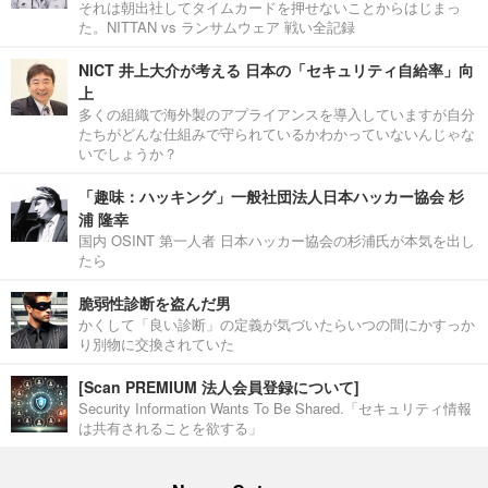
それは朝出社してタイムカードを押せないことからはじまっ
た。NITTAN vs ランサムウェア 戦い全記録
NICT 井上大介が考える 日本の「セキュリティ自給率」向
上
多くの組織で海外製のアプライアンスを導入していますが自分
たちがどんな仕組みで守られているかわかっていないんじゃな
いでしょうか？
「趣味：ハッキング」一般社団法人日本ハッカー協会 杉
浦 隆幸
国内 OSINT 第一人者 日本ハッカー協会の杉浦氏が本気を出し
たら
脆弱性診断を盗んだ男
かくして「良い診断」の定義が気づいたらいつの間にかすっか
り別物に交換されていた
[Scan PREMIUM 法人会員登録について]
Security Information Wants To Be Shared.「セキュリティ情報
は共有されることを欲する」