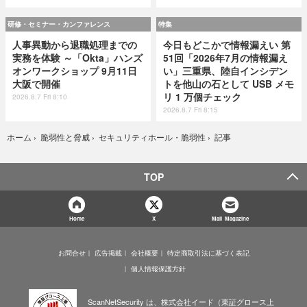
研修・セミナー・カンファレンス
特集
人事異動から退職処理までの
今日もどこかで情報漏えい 第
実務を体験 ～「Okta」ハンズ
51回「2026年7月の情報漏え
オンワークショップ 9月11日
い」三重県、陸自インシデン
大阪で開催
トを他山の石として USB メモ
リ 1 万個チェック
2026.8.7 Fri 8:10
2026.8.7 Fri 8:15
記事
ホーム
›
脆弱性と脅威
›
セキュリティホール・脆弱性
›
TOP
Home
X
Mail Magazine
お問合せ
広告掲載
会社概要
特定商取引法に基づく表記
個人情報保護方針
ScanNetSecurity は、株式会社イード（東証グロース上