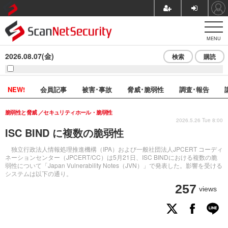
MENU
2026.08.07(金)
検索
購読
NEW!
会員記事
被害･事故
脅威･脆弱性
調査･報告
脆弱性と脅威
セキュリティホール・脆弱性
2026.5.26 Tue 8:00
ISC BIND に複数の脆弱性
独立行政法人情報処理推進機構（IPA）および一般社団法人JPCERT コーディ
ネーションセンター（JPCERT/CC）は5月21日、ISC BINDにおける複数の脆
弱性について「Japan Vulnerability Notes（JVN）」で発表した。影響を受ける
システムは以下の通り。
257
views