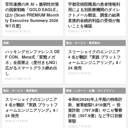
官民連携の米 AI × 脆弱性対策
宇都宮病院職員の患者情報利
の国家戦略「GOLD EAGLE」
用による別医療機関のダイレ
ほか [Scan PREMIUM Month
クトメール郵送、調査の結果
ly Executive Summary 2026
直接的金銭的利益の受領が無
年7月度]
いことを確認
2026.8.6 Thu 8:15
2026.8.7 Fri 8:05
国際
製品・サービス・業界動向
ハッキングカンファレンス DE
スリーシェイクのエンジニア
F CON、Meta式「変態メガ
4 名が翻訳『実践 プラットフ
ネ」全面禁止（度付きもNG）
ォームエンジニアリング』8 /
広がるスマートグラス締め出
24 発売
し
2026.8.7 Fri 8:00
2026.8.3 Mon 8:15
製品・サービス・業界動向
調査・レポート・白書・ガイドライン
スリーシェイクのエンジニア
令和8(2026)年上半期の特殊詐
4 名が翻訳『実践 プラットフ
欺、被害総額1,816億円 ～ 投
ォームエンジニアリング』8 /
資詐欺（797.9億）やニセ警察
24 発売
詐欺（507.9億）など手口別被
害額
2026.8.7 Fri 8:00
2026.8.7 Fri 8:00