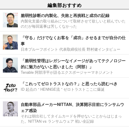
編集部おすすめ
脆弱性診断の内製化、失敗と再挑戦と成功の記録
内製化支援の取り組みについて取材させて欲しいと頼んでいた
のだが毎回返事は芳しくなかった
「守る」だけでなくお客を「成功」させるまでが自分の仕
事
日本プルーフポイント 代表取締役社長 野村健インタビュー
「脆弱性管理はレガシーなイメージがあってテクノロジー
的に魅力がないと思いました（阿部）」
Tenable 阿部淳平が語るエクスポージャーマネジメント
「これってゼロトラストなの？」と思ったら読むべき
ID 起点の “ HENNGE流 ” ゼロトラストここに爆誕
自動車部品メーカーNITTAN、決算開示目前にランサムウ
ェア感染
それは朝出社してタイムカードを押せないことからはじまっ
た。NITTAN vs ランサムウェア 戦い全記録