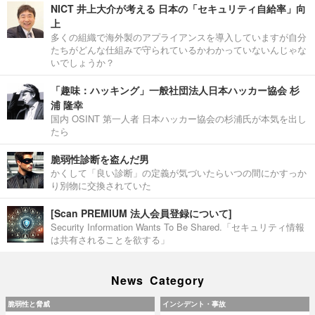
NICT 井上大介が考える 日本の「セキュリティ自給率」向
上
多くの組織で海外製のアプライアンスを導入していますが自分
たちがどんな仕組みで守られているかわかっていないんじゃな
いでしょうか？
「趣味：ハッキング」一般社団法人日本ハッカー協会 杉
浦 隆幸
国内 OSINT 第一人者 日本ハッカー協会の杉浦氏が本気を出し
たら
脆弱性診断を盗んだ男
かくして「良い診断」の定義が気づいたらいつの間にかすっか
り別物に交換されていた
[Scan PREMIUM 法人会員登録について]
Security Information Wants To Be Shared.「セキュリティ情報
は共有されることを欲する」
News Category
脆弱性と脅威
インシデント・事故