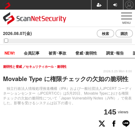
MENU
2026.08.07(金)
検索
購読
NEW!
会員記事
被害･事故
脅威･脆弱性
調査･報告
脆弱性と脅威
セキュリティホール・脆弱性
2026.5.25 Mon 8:00
Movable Type に権限チェックの欠如の脆弱性
独立行政法人情報処理推進機構（IPA）および一般社団法人JPCERT コーディ
ネーションセンター（JPCERT/CC）は5月20日、Movable Typeにおける権限
チェックの欠如の脆弱性について「Japan Vulnerability Notes（JVN）」で発表
した。影響を受けるシステムは以下の通り。
145
views