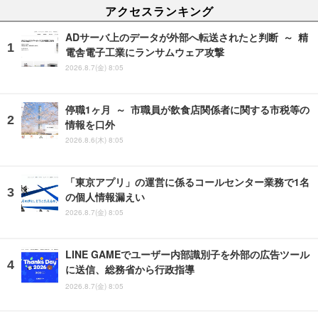
アクセスランキング
ADサーバ上のデータが外部へ転送されたと判断 ～ 精
電舎電子工業にランサムウェア攻撃
2026.8.7(金) 8:05
停職1ヶ月 ～ 市職員が飲食店関係者に関する市税等の
情報を口外
2026.8.6(木) 8:05
「東京アプリ」の運営に係るコールセンター業務で1名
の個人情報漏えい
2026.8.7(金) 8:05
LINE GAMEでユーザー内部識別子を外部の広告ツール
に送信、総務省から行政指導
2026.8.7(金) 8:05