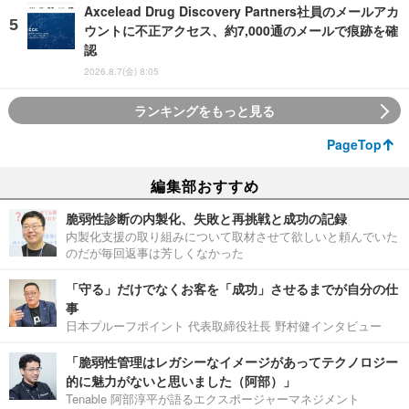
Axcelead Drug Discovery Partners社員のメールアカ
ウントに不正アクセス、約7,000通のメールで痕跡を確
認
2026.8.7(金) 8:05
ランキングをもっと見る
PageTop
編集部おすすめ
脆弱性診断の内製化、失敗と再挑戦と成功の記録
内製化支援の取り組みについて取材させて欲しいと頼んでいた
のだが毎回返事は芳しくなかった
「守る」だけでなくお客を「成功」させるまでが自分の仕
事
日本プルーフポイント 代表取締役社長 野村健インタビュー
「脆弱性管理はレガシーなイメージがあってテクノロジー
的に魅力がないと思いました（阿部）」
Tenable 阿部淳平が語るエクスポージャーマネジメント