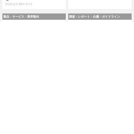
2026.8.3 Mon 8:15
製品・サービス・業界動向
調査・レポート・白書・ガイドライン
スリーシェイクのエンジニア
令和8(2026)年上半期の特殊詐
4 名が翻訳『実践 プラットフ
欺、被害総額1,816億円 ～ 投
ォームエンジニアリング』8 /
資詐欺（797.9億）やニセ警察
24 発売
詐欺（507.9億）など手口別被
害額
2026.8.7 Fri 8:00
2026.8.7 Fri 8:00
研修・セミナー・カンファレンス
特集
人事異動から退職処理までの
今日もどこかで情報漏えい 第
実務を体験 ～「Okta」ハンズ
51回「2026年7月の情報漏え
オンワークショップ 9月11日
い」三重県、陸自インシデン
大阪で開催
トを他山の石として USB メモ
リ 1 万個チェック
2026.8.7 Fri 8:10
2026.8.7 Fri 8:15
記事
ホーム
›
脆弱性と脅威
›
セキュリティホール・脆弱性
›
TOP