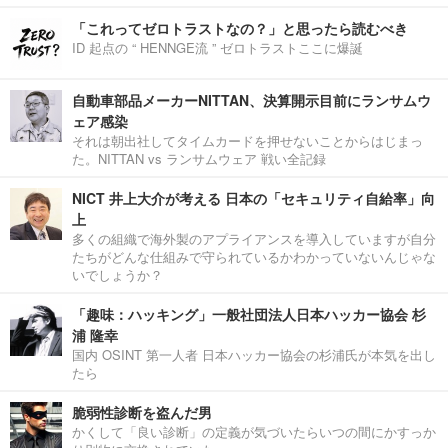
「これってゼロトラストなの？」と思ったら読むべき
ID 起点の “ HENNGE流 ” ゼロトラストここに爆誕
自動車部品メーカーNITTAN、決算開示目前にランサムウ
ェア感染
それは朝出社してタイムカードを押せないことからはじまっ
た。NITTAN vs ランサムウェア 戦い全記録
NICT 井上大介が考える 日本の「セキュリティ自給率」向
上
多くの組織で海外製のアプライアンスを導入していますが自分
たちがどんな仕組みで守られているかわかっていないんじゃな
いでしょうか？
「趣味：ハッキング」一般社団法人日本ハッカー協会 杉
浦 隆幸
国内 OSINT 第一人者 日本ハッカー協会の杉浦氏が本気を出し
たら
脆弱性診断を盗んだ男
かくして「良い診断」の定義が気づいたらいつの間にかすっか