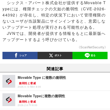
シックス・アパート株式会社が提供するMovable T
ypeには、権限チェックの欠如の脆弱性（CVE-2026-
44392）が存在し、特定の状況下において管理権限の
ないユーザが当該製品にサインインすると、意図しな
いアップデート処理が実行される可能性がある。
JVNでは、開発者が提供する情報をもとに最新版へ
アップデートするよう呼びかけている。
《ScanNetSecurity》
シェア
ポスト
送る
関連記事
Movable Type に複数の脆弱性
脆弱性と脅威
2026.4.13 Mon 8:00
Movable Typeに複数の脆弱性
脆弱性と脅威
2026.2.6 Fri 8:00