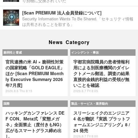
り別物に交換されていた
[Scan PREMIUM 法人会員登録について]
Security Information Wants To Be Shared.「セキュリティ情報
は共有されることを欲する」
News Category
脆弱性と脅威
インシデント・事故
官民連携の米 AI × 脆弱性対策
宇都宮病院職員の患者情報利
の国家戦略「GOLD EAGLE」
用による別医療機関のダイレ
ほか [Scan PREMIUM Month
クトメール郵送、調査の結果
ly Executive Summary 2026
直接的金銭的利益の受領が無
年7月度]
いことを確認
2026.8.6 Thu 8:15
2026.8.7 Fri 8:05
国際
製品・サービス・業界動向
ハッキングカンファレンス DE
スリーシェイクのエンジニア
F CON、Meta式「変態メガ
4 名が翻訳『実践 プラットフ
ネ」全面禁止（度付きもNG）
ォームエンジニアリング』8 /
広がるスマートグラス締め出
24 発売
し
2026.8.7 Fri 8:00