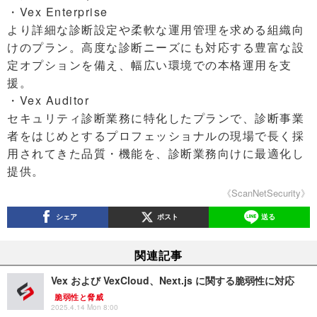
・Vex Enterprise
より詳細な診断設定や柔軟な運用管理を求める組織向
けのプラン。高度な診断ニーズにも対応する豊富な設
定オプションを備え、幅広い環境での本格運用を支
援。
・Vex Auditor
セキュリティ診断業務に特化したプランで、診断事業
者をはじめとするプロフェッショナルの現場で長く採
用されてきた品質・機能を、診断業務向けに最適化し
提供。
《ScanNetSecurity》
シェア
ポスト
送る
関連記事
Vex および VexCloud、Next.js に関する脆弱性に対応
脆弱性と脅威
2025.4.14 Mon 8:00