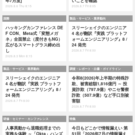
年7月度]
いことを確認
2026.8.6 Thu 8:15
2026.8.7 Fri 8:05
国際
製品・サービス・業界動向
ハッキングカンファレンス DE
スリーシェイクのエンジニア
F CON、Meta式「変態メガ
4 名が翻訳『実践 プラットフ
ネ」全面禁止（度付きもNG）
ォームエンジニアリング』8 /
広がるスマートグラス締め出
24 発売
し
2026.8.7 Fri 8:00
2026.8.3 Mon 8:15
製品・サービス・業界動向
調査・レポート・白書・ガイドライン
スリーシェイクのエンジニア
令和8(2026)年上半期の特殊詐
4 名が翻訳『実践 プラットフ
欺、被害総額1,816億円 ～ 投
ォームエンジニアリング』8 /
資詐欺（797.9億）やニセ警察
24 発売
詐欺（507.9億）など手口別被
害額
2026.8.7 Fri 8:00
2026.8.7 Fri 8:00
研修・セミナー・カンファレンス
特集
人事異動から退職処理までの
今日もどこかで情報漏えい 第
実務を体験 ～「Okta」ハンズ
51回「2026年7月の情報漏え