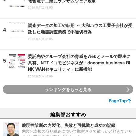
電舎電子工業にランサムウェア攻撃
2026.8.7(金) 8:05
調査データの加工や転用 ～ 大和ハウス工業子会社が受
託した地盤調査業務で不適切行為
2026.8.5(水) 8:05
委託先やグループ会社の脅威をWebとメールで即座に
共有、NTTドコモビジネスが「docomo business RI
NK WANセキュリティ」に新機能
2026.8.5(水) 8:00
ランキングをもっと見る
PageTop
編集部おすすめ
脆弱性診断の内製化、失敗と再挑戦と成功の記録
内製化支援の取り組みについて取材させて欲しいと頼んでいた