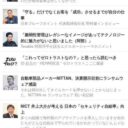
のだが毎回返事は芳しくなかった
「守る」だけでなくお客を「成功」させるまでが自分の仕
事
日本プルーフポイント 代表取締役社長 野村健インタビュー
「脆弱性管理はレガシーなイメージがあってテクノロジー
的に魅力がないと思いました（阿部）」
Tenable 阿部淳平が語るエクスポージャーマネジメント
「これってゼロトラストなの？」と思ったら読むべき
ID 起点の “ HENNGE流 ” ゼロトラストここに爆誕
自動車部品メーカーNITTAN、決算開示目前にランサムウ
ェア感染
それは朝出社してタイムカードを押せないことからはじまっ
た。NITTAN vs ランサムウェア 戦い全記録
NICT 井上大介が考える 日本の「セキュリティ自給率」向
上
多くの組織で海外製のアプライアンスを導入していますが自分
たちがどんな仕組みで守られているかわかっていないんじゃな
いでしょうか？