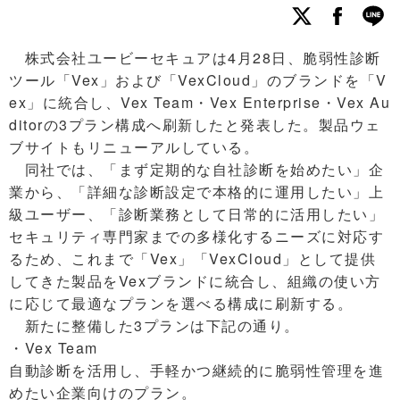
株式会社ユービーセキュアは4月28日、脆弱性診断
ツール「Vex」および「VexCloud」のブランドを「V
ex」に統合し、Vex Team・Vex Enterprise・Vex Au
ditorの3プラン構成へ刷新したと発表した。製品ウェ
ブサイトもリニューアルしている。
同社では、「まず定期的な自社診断を始めたい」企
業から、「詳細な診断設定で本格的に運用したい」上
級ユーザー、「診断業務として日常的に活用したい」
セキュリティ専門家までの多様化するニーズに対応す
るため、これまで「Vex」「VexCloud」として提供
してきた製品をVexブランドに統合し、組織の使い方
に応じて最適なプランを選べる構成に刷新する。
新たに整備した3プランは下記の通り。
・Vex Team
自動診断を活用し、手軽かつ継続的に脆弱性管理を進
めたい企業向けのプラン。