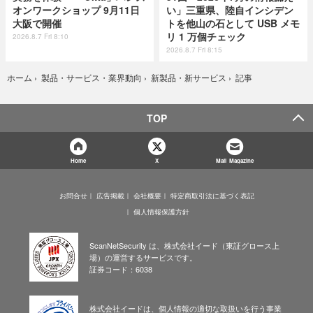
オンワークショップ 9月11日
い」三重県、陸自インシデン
大阪で開催
トを他山の石として USB メモ
リ 1 万個チェック
2026.8.7 Fri 8:10
2026.8.7 Fri 8:15
記事
ホーム
›
製品・サービス・業界動向
›
新製品・新サービス
›
TOP
Home
X
Mail Magazine
お問合せ
広告掲載
会社概要
特定商取引法に基づく表記
個人情報保護方針
ScanNetSecurity は、株式会社イード（東証グロース上
場）の運営するサービスです。
証券コード：6038
株式会社イードは、個人情報の適切な取扱いを行う事業