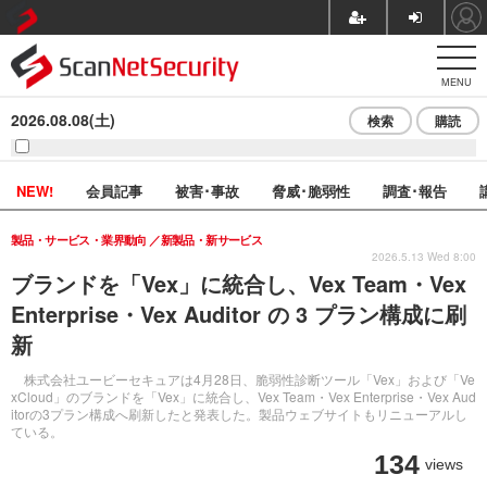
MENU
2026.08.08(土)
検索
購読
NEW!
会員記事
被害･事故
脅威･脆弱性
調査･報告
製品・サービス・業界動向
新製品・新サービス
2026.5.13 Wed 8:00
ブランドを「Vex」に統合し、Vex Team・Vex
Enterprise・Vex Auditor の 3 プラン構成に刷
新
株式会社ユービーセキュアは4月28日、脆弱性診断ツール「Vex」および「Ve
xCloud」のブランドを「Vex」に統合し、Vex Team・Vex Enterprise・Vex Aud
itorの3プラン構成へ刷新したと発表した。製品ウェブサイトもリニューアルし
ている。
134
views