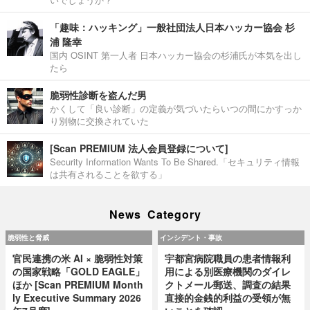
「趣味：ハッキング」一般社団法人日本ハッカー協会 杉
浦 隆幸
国内 OSINT 第一人者 日本ハッカー協会の杉浦氏が本気を出し
たら
脆弱性診断を盗んだ男
かくして「良い診断」の定義が気づいたらいつの間にかすっか
り別物に交換されていた
[Scan PREMIUM 法人会員登録について]
Security Information Wants To Be Shared.「セキュリティ情報
は共有されることを欲する」
News Category
脆弱性と脅威
インシデント・事故
官民連携の米 AI × 脆弱性対策
宇都宮病院職員の患者情報利
の国家戦略「GOLD EAGLE」
用による別医療機関のダイレ
ほか [Scan PREMIUM Month
クトメール郵送、調査の結果
ly Executive Summary 2026
直接的金銭的利益の受領が無