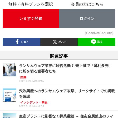
無料・有料プランを選択
会員の方はこちら
いますぐ登録
ログイン
《ScanNetSecurity》
シェア
ポスト
送る
関連記事
ランサムウェア業界に経営危機？ 売上減で「薄利多売」
に舵を切る犯罪者たち
国際
2026.3.23 Mon 8:15
穴吹興産へのランサムウェア攻撃、リークサイトでの掲載
を確認
インシデント・事故
2026.3.16 Mon 8:05
生産プラントに影響なく操業継続 ～ 住友金属鉱山のフィ