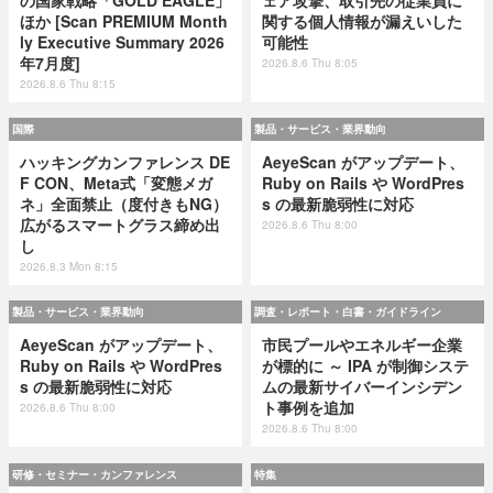
ほか [Scan PREMIUM Month
関する個人情報が漏えいした
ly Executive Summary 2026
可能性
年7月度]
2026.8.6 Thu 8:05
2026.8.6 Thu 8:15
国際
製品・サービス・業界動向
ハッキングカンファレンス DE
AeyeScan がアップデート、
F CON、Meta式「変態メガ
Ruby on Rails や WordPres
ネ」全面禁止（度付きもNG）
s の最新脆弱性に対応
広がるスマートグラス締め出
2026.8.6 Thu 8:00
し
2026.8.3 Mon 8:15
製品・サービス・業界動向
調査・レポート・白書・ガイドライン
AeyeScan がアップデート、
市民プールやエネルギー企業
Ruby on Rails や WordPres
が標的に ～ IPA が制御システ
s の最新脆弱性に対応
ムの最新サイバーインシデン
ト事例を追加
2026.8.6 Thu 8:00
2026.8.6 Thu 8:00
研修・セミナー・カンファレンス
特集