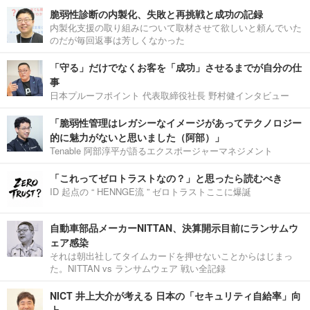
脆弱性診断の内製化、失敗と再挑戦と成功の記録
内製化支援の取り組みについて取材させて欲しいと頼んでいた
のだが毎回返事は芳しくなかった
「守る」だけでなくお客を「成功」させるまでが自分の仕
事
日本プルーフポイント 代表取締役社長 野村健インタビュー
「脆弱性管理はレガシーなイメージがあってテクノロジー
的に魅力がないと思いました（阿部）」
Tenable 阿部淳平が語るエクスポージャーマネジメント
「これってゼロトラストなの？」と思ったら読むべき
ID 起点の “ HENNGE流 ” ゼロトラストここに爆誕
自動車部品メーカーNITTAN、決算開示目前にランサムウ
ェア感染
それは朝出社してタイムカードを押せないことからはじまっ
た。NITTAN vs ランサムウェア 戦い全記録
NICT 井上大介が考える 日本の「セキュリティ自給率」向
上