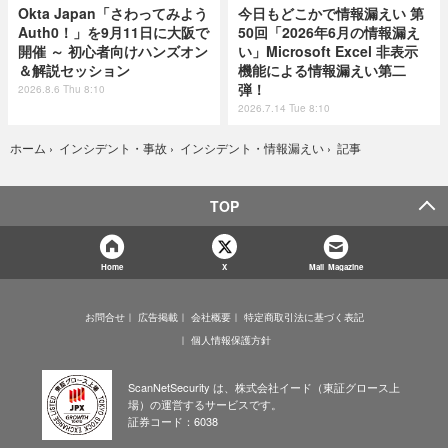
Okta Japan「さわってみよう
今日もどこかで情報漏えい 第
Auth0！」を9月11日に大阪で
50回「2026年6月の情報漏え
開催 ～ 初心者向けハンズオン
い」Microsoft Excel 非表示
＆解説セッション
機能による情報漏えい第二
弾！
2026.8.6 Thu 8:10
2026.7.14 Tue 8:10
記事
ホーム
›
インシデント・事故
›
インシデント・情報漏えい
›
TOP
Home
X
Mail Magazine
お問合せ
広告掲載
会社概要
特定商取引法に基づく表記
個人情報保護方針
ScanNetSecurity は、株式会社イード（東証グロース上
場）の運営するサービスです。
証券コード：6038