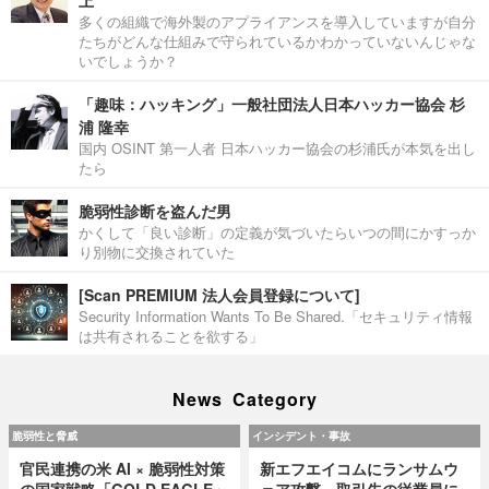
多くの組織で海外製のアプライアンスを導入していますが自分
たちがどんな仕組みで守られているかわかっていないんじゃな
いでしょうか？
「趣味：ハッキング」一般社団法人日本ハッカー協会 杉
浦 隆幸
国内 OSINT 第一人者 日本ハッカー協会の杉浦氏が本気を出し
たら
脆弱性診断を盗んだ男
かくして「良い診断」の定義が気づいたらいつの間にかすっか
り別物に交換されていた
[Scan PREMIUM 法人会員登録について]
Security Information Wants To Be Shared.「セキュリティ情報
は共有されることを欲する」
News Category
脆弱性と脅威
インシデント・事故
官民連携の米 AI × 脆弱性対策
新エフエイコムにランサムウ
の国家戦略「GOLD EAGLE」
ェア攻撃、取引先の従業員に