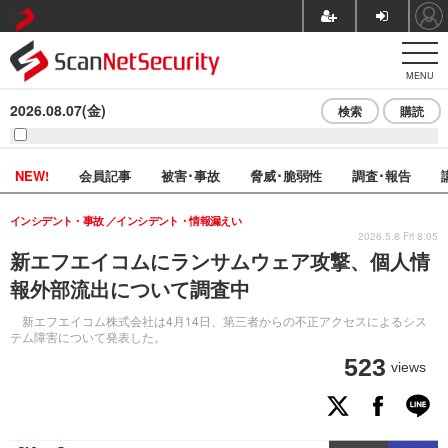
MENU
2026.08.07(金)
検索
購読
NEW!
会員記事
被害･事故
脅威･脆弱性
調査･報告
インシデント・事故
インシデント・情報漏えい
2026.5.8 Fri 8:05
新エフエイコムにランサムウェア攻撃、個人情
報外部流出について調査中
新エフエイコム株式会社は4月14日、第三者からの不正アクセスによるシス
テム障害について発表した。
523
views