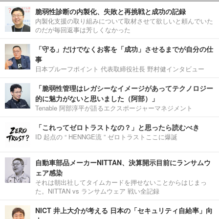
脆弱性診断の内製化、失敗と再挑戦と成功の記録
内製化支援の取り組みについて取材させて欲しいと頼んでいた
のだが毎回返事は芳しくなかった
「守る」だけでなくお客を「成功」させるまでが自分の仕
事
日本プルーフポイント 代表取締役社長 野村健インタビュー
「脆弱性管理はレガシーなイメージがあってテクノロジー
的に魅力がないと思いました（阿部）」
Tenable 阿部淳平が語るエクスポージャーマネジメント
「これってゼロトラストなの？」と思ったら読むべき
ID 起点の “ HENNGE流 ” ゼロトラストここに爆誕
自動車部品メーカーNITTAN、決算開示目前にランサムウ
ェア感染
それは朝出社してタイムカードを押せないことからはじまっ
た。NITTAN vs ランサムウェア 戦い全記録
NICT 井上大介が考える 日本の「セキュリティ自給率」向