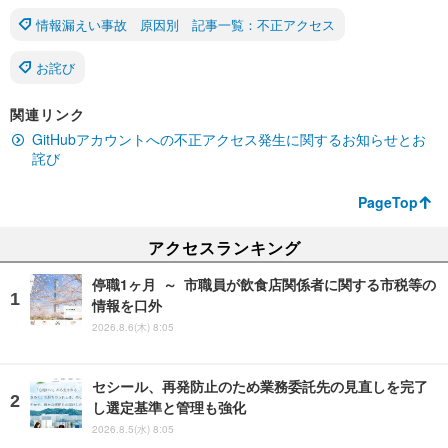
情報漏えい事故 原因別 記事一覧：不正アクセス
お詫び
関連リンク
GitHubアカウントへの不正アクセス発生に関するお知らせとお
詫び
PageTop
アクセスランキング
停職1ヶ月 ～ 市職員が飲食店関係者に関する市税等の
情報を口外
2026.8.6(木) 8:05
セシール、再発防止のため業務委託先の見直しを完了
し選定基準と管理も強化
2026.8.5(水) 8:05