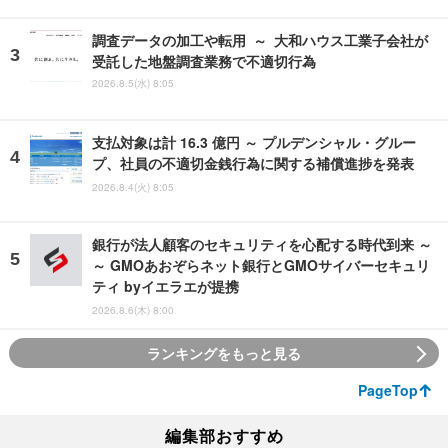
調査データの加工や転用 ～ 大和ハウス工業子会社が
受託した地盤調査業務で不適切行為
2026.8.5(水) 8:05
支払対象は計 16.3 億円 ～ プルデンシャル・グルー
プ、社員の不適切金銭行為に関する補償進捗を発表
2026.8.4(火) 8:05
銀行が法人顧客のセキュリティを心配する時代到来 ～
～ GMOあおぞらネット銀行とGMOサイバーセキュリ
ティ byイエラエが提携
2026.8.6(木) 8:00
ランキングをもっと見る
PageTop
編集部おすすめ