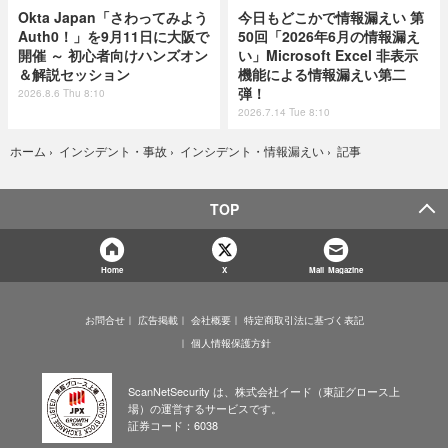
Okta Japan「さわってみよう
今日もどこかで情報漏えい 第
Auth0！」を9月11日に大阪で
50回「2026年6月の情報漏え
開催 ～ 初心者向けハンズオン
い」Microsoft Excel 非表示
＆解説セッション
機能による情報漏えい第二
弾！
2026.8.6 Thu 8:10
2026.7.14 Tue 8:10
記事
ホーム
›
インシデント・事故
›
インシデント・情報漏えい
›
TOP
Home
X
Mail Magazine
お問合せ
広告掲載
会社概要
特定商取引法に基づく表記
個人情報保護方針
ScanNetSecurity は、株式会社イード（東証グロース上
場）の運営するサービスです。
証券コード：6038