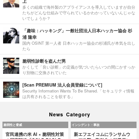
上
多くの組織で海外製のアプライアンスを導入していますが自分
たちがどんな仕組みで守られているかわかっていないんじゃな
いでしょうか？
「趣味：ハッキング」一般社団法人日本ハッカー協会 杉
浦 隆幸
国内 OSINT 第一人者 日本ハッカー協会の杉浦氏が本気を出し
たら
脆弱性診断を盗んだ男
かくして「良い診断」の定義が気づいたらいつの間にかすっか
り別物に交換されていた
[Scan PREMIUM 法人会員登録について]
Security Information Wants To Be Shared.「セキュリティ情報
は共有されることを欲する」
News Category
脆弱性と脅威
インシデント・事故
官民連携の米 AI × 脆弱性対策
新エフエイコムにランサムウ