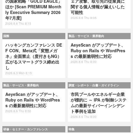
の国家戦略「GOLD EAGLE」
ェア攻撃、取引先の従業員に
ほか [Scan PREMIUM Month
関する個人情報が漏えいした
ly Executive Summary 2026
可能性
年7月度]
2026.8.6 Thu 8:05
2026.8.6 Thu 8:15
国際
製品・サービス・業界動向
ハッキングカンファレンス DE
AeyeScan がアップデート、
F CON、Meta式「変態メガ
Ruby on Rails や WordPres
ネ」全面禁止（度付きもNG）
s の最新脆弱性に対応
広がるスマートグラス締め出
2026.8.6 Thu 8:00
し
2026.8.3 Mon 8:15
製品・サービス・業界動向
調査・レポート・白書・ガイドライン
AeyeScan がアップデート、
市民プールやエネルギー企業
Ruby on Rails や WordPres
が標的に ～ IPA が制御システ
s の最新脆弱性に対応
ムの最新サイバーインシデン
ト事例を追加
2026.8.6 Thu 8:00
2026.8.6 Thu 8:00
研修・セミナー・カンファレンス
特集