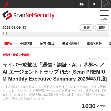
MENU
2026.08.06(木)
検索
購読
NEW!
会員記事
被害･事故
脅威･脆弱性
調査･報告
脆弱性と脅威
脅威動向
2026.4.9 Thu 8:15
サイバー攻撃は「通信・認証・AI 」基盤へ ／
AI エージェントトラップ ほか [Scan PREMIU
M Monthly Executive Summary 2026年3月度]
3 月の動向をまとめますと、国家アクターは「止めるべきもの」をよく理解
している、ということを再認識させられた月と言えそうです。通信を握れば社
会を揺さぶれます。認証を破れば組織を乗っ取れます。AI の判断をだませば、
人間の意思決定を曲げられます。
1030
views