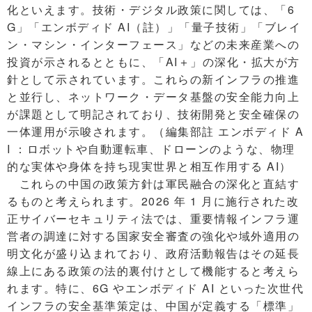
化といえます。技術・デジタル政策に関しては、「6
G」「エンボディド AI（註）」「量子技術」「ブレイ
ン・マシン・インターフェース」などの未来産業への
投資が示されるとともに、「AI＋」の深化・拡大が方
針として示されています。これらの新インフラの推進
と並行し、ネットワーク・データ基盤の安全能力向上
が課題として明記されており、技術開発と安全確保の
一体運用が示唆されます。（編集部註 エンボディド A
I ：ロボットや自動運転車、ドローンのような、物理
的な実体や身体を持ち現実世界と相互作用する AI）
これらの中国の政策方針は軍民融合の深化と直結す
るものと考えられます。2026 年 1 月に施行された改
正サイバーセキュリティ法では、重要情報インフラ運
営者の調達に対する国家安全審査の強化や域外適用の
明文化が盛り込まれており、政府活動報告はその延長
線上にある政策の法的裏付けとして機能すると考えら
れます。特に、6G やエンボディド AI といった次世代
インフラの安全基準策定は、中国が定義する「標準」