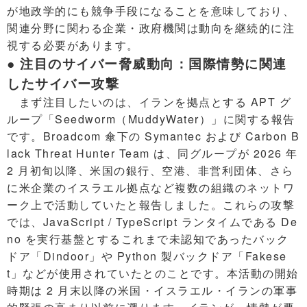
が地政学的にも競争手段になることを意味しており、
関連分野に関わる企業・政府機関は動向を継続的に注
視する必要があります。
● 注目のサイバー脅威動向：国際情勢に関連
したサイバー攻撃
まず注目したいのは、イランを拠点とする APT グ
ループ「Seedworm（MuddyWater）」に関する報告
です。Broadcom 傘下の Symantec および Carbon B
lack Threat Hunter Team は、同グループが 2026 年
2 月初旬以降、米国の銀行、空港、非営利団体、さら
に米企業のイスラエル拠点など複数の組織のネットワ
ーク上で活動していたと報告しました。これらの攻撃
では、JavaScript / TypeScript ランタイムである De
no を実行基盤とするこれまで未認知であったバック
ドア「Dindoor」や Python 製バックドア「Fakese
t」などが使用されていたとのことです。本活動の開始
時期は 2 月末以降の米国・イスラエル・イランの軍事