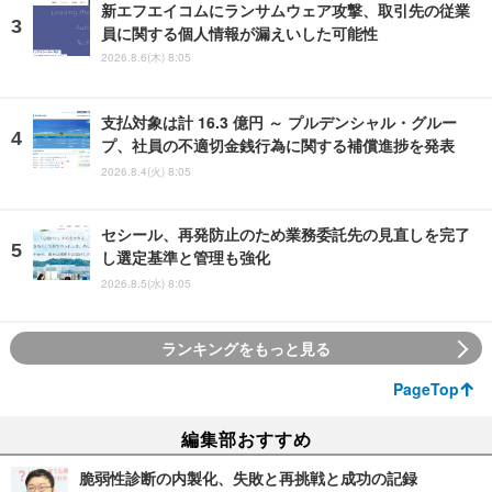
新エフエイコムにランサムウェア攻撃、取引先の従業
員に関する個人情報が漏えいした可能性
2026.8.6(木) 8:05
支払対象は計 16.3 億円 ～ プルデンシャル・グルー
プ、社員の不適切金銭行為に関する補償進捗を発表
2026.8.4(火) 8:05
セシール、再発防止のため業務委託先の見直しを完了
し選定基準と管理も強化
2026.8.5(水) 8:05
ランキングをもっと見る
PageTop
編集部おすすめ
脆弱性診断の内製化、失敗と再挑戦と成功の記録