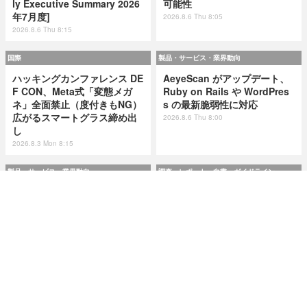
ly Executive Summary 2026
可能性
年7月度]
2026.8.6 Thu 8:05
2026.8.6 Thu 8:15
国際
製品・サービス・業界動向
ハッキングカンファレンス DE
AeyeScan がアップデート、
F CON、Meta式「変態メガ
Ruby on Rails や WordPres
ネ」全面禁止（度付きもNG）
s の最新脆弱性に対応
広がるスマートグラス締め出
2026.8.6 Thu 8:00
し
2026.8.3 Mon 8:15
製品・サービス・業界動向
調査・レポート・白書・ガイドライン
AeyeScan がアップデート、
市民プールやエネルギー企業
Ruby on Rails や WordPres
が標的に ～ IPA が制御システ
s の最新脆弱性に対応
ムの最新サイバーインシデン
ト事例を追加
2026.8.6 Thu 8:00
2026.8.6 Thu 8:00
研修・セミナー・カンファレンス
特集
Okta Japan「さわってみよう
今日もどこかで情報漏えい 第
Auth0！」を9月11日に大阪で
50回「2026年6月の情報漏え