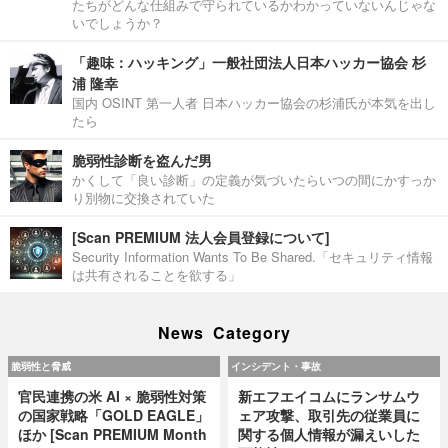
たちがどんな仕組みで守られているかわかっていないんじゃな
いでしょうか？
「趣味：ハッキング」一般社団法人日本ハッカー協会 杉
浦 隆幸
国内 OSINT 第一人者 日本ハッカー協会の杉浦氏が本気を出し
たら
脆弱性診断を盗んだ男
かくして「良い診断」の定義が気づいたらいつの間にかすっか
り別物に交換されていた
[Scan PREMIUM 法人会員登録について]
Security Information Wants To Be Shared.「セキュリティ情報
は共有されることを欲する」
News Category
脆弱性と脅威
インシデント・事故
官民連携の米 AI × 脆弱性対策
新エフエイコムにランサムウ
の国家戦略「GOLD EAGLE」
ェア攻撃、取引先の従業員に
ほか [Scan PREMIUM Month
関する個人情報が漏えいした