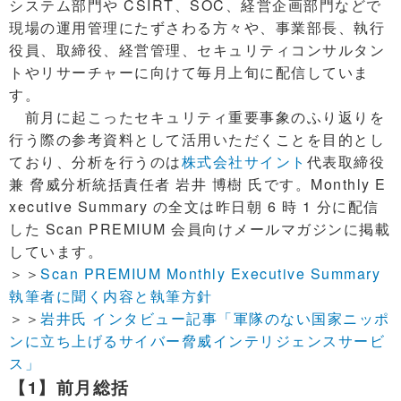
システム部門や CSIRT、SOC、経営企画部門などで
現場の運用管理にたずさわる方々や、事業部長、執行
役員、取締役、経営管理、セキュリティコンサルタン
トやリサーチャーに向けて毎月上旬に配信していま
す。
前月に起こったセキュリティ重要事象のふり返りを
行う際の参考資料として活用いただくことを目的とし
ており、分析を行うのは
株式会社サイント
代表取締役
兼 脅威分析統括責任者 岩井 博樹 氏です。Monthly E
xecutive Summary の全文は昨日朝 6 時 1 分に配信
した Scan PREMIUM 会員向けメールマガジンに掲載
しています。
＞＞
Scan PREMIUM Monthly Executive Summary
執筆者に聞く内容と執筆方針
＞＞
岩井氏 インタビュー記事「軍隊のない国家ニッポ
ンに立ち上げるサイバー脅威インテリジェンスサービ
ス」
【1】前月総括