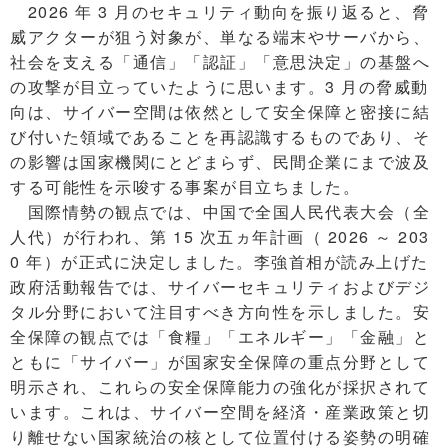
2026 年 3 月のセキュリティ動向を振り返ると、脅
威アクターが狙う対象が、単なる端末やサーバから、
社会を支える「通信」「認証」「意思決定」の基盤へ
の攻撃が目立っていたように思います。3 月の脅威動
向は、サイバー空間は依然として安全保障と密接に結
び付いた領域であることを再認識するものであり、そ
の影響は国家機関にとどまらず、民間企業にまで波及
する可能性を示唆する事案が目立ちました。
国際情勢の観点では、中国で全国人民代表大会（全
人代）が行われ、第 15 次五ヵ年計画（ 2026 ～ 203
0 年）が正式に決定しました。李強首相が読み上げた
政府活動報告では、サイバーセキュリティおよびデジ
タル分野において注目すべき方向性を示しました。安
全保障の観点では「食糧」「エネルギー」「金融」と
ともに「サイバー」が国家安全保障の重点分野として
明示され、これらの安全保障能力の強化が採択されて
います。これは、サイバー空間を経済・産業政策と切
り離せない国家統治の核として位置付ける姿勢の明確