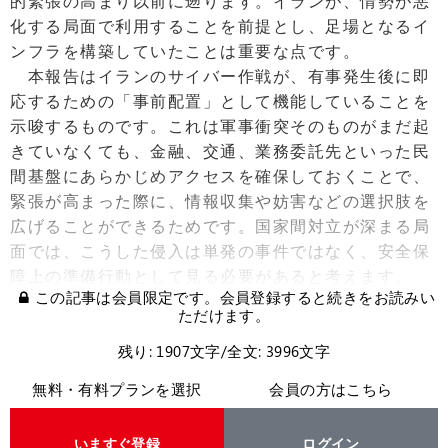
的緊張の高まり以前に遡ります。イランが、情勢が悪
化する局面で利用することを前提とし、足場となるイ
ンフラを構築していたことは重要な点です。
本報告はイランのサイバー作戦が、有事発生後に即
応するための「事前配置」として機能していることを
示唆するものです。これは軍事衝突そのものがまだ起
きていなくても、金融、交通、業務委託先といった民
間基盤にあらかじめアクセスを確保しておくことで、
緊張が高まった際に、情報収集や妨害などの選択肢を
広げることができるためです。国家間対立が深まる局
面では、こうした侵入は単発の事件ではなく、安全保
障上の準備行動として見る必要があると考えます。
この記事は会員限定です。会員登録すると続きをお読みい
ただけます。
残り: 1907文字/全文: 3996文字
無料・有料プランを選択
会員の方はこちら
いますぐ登録
ログイン