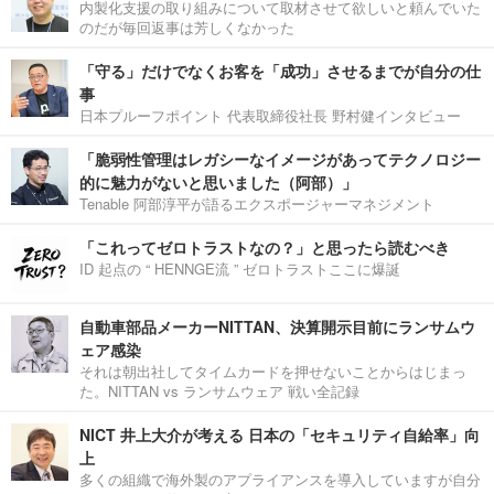
内製化支援の取り組みについて取材させて欲しいと頼んでいた
のだが毎回返事は芳しくなかった
「守る」だけでなくお客を「成功」させるまでが自分の仕
事
日本プルーフポイント 代表取締役社長 野村健インタビュー
「脆弱性管理はレガシーなイメージがあってテクノロジー
的に魅力がないと思いました（阿部）」
Tenable 阿部淳平が語るエクスポージャーマネジメント
「これってゼロトラストなの？」と思ったら読むべき
ID 起点の “ HENNGE流 ” ゼロトラストここに爆誕
自動車部品メーカーNITTAN、決算開示目前にランサムウ
ェア感染
それは朝出社してタイムカードを押せないことからはじまっ
た。NITTAN vs ランサムウェア 戦い全記録
NICT 井上大介が考える 日本の「セキュリティ自給率」向
上
多くの組織で海外製のアプライアンスを導入していますが自分