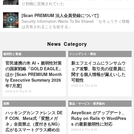
り別物に交換されていた
[Scan PREMIUM 法人会員登録について]
Security Information Wants To Be Shared.「セキュリティ情報
は共有されることを欲する」
News Category
脆弱性と脅威
インシデント・事故
官民連携の米 AI × 脆弱性対策
新エフエイコムにランサムウ
の国家戦略「GOLD EAGLE」
ェア攻撃、取引先の従業員に
ほか [Scan PREMIUM Month
関する個人情報が漏えいした
ly Executive Summary 2026
可能性
年7月度]
2026.8.6 Thu 8:05
2026.8.6 Thu 8:15
国際
製品・サービス・業界動向
ハッキングカンファレンス DE
AeyeScan がアップデート、
F CON、Meta式「変態メガ
Ruby on Rails や WordPres
ネ」全面禁止（度付きもNG）
s の最新脆弱性に対応
広がるスマートグラス締め出
2026.8.6 Thu 8:00