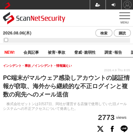
MENU
2026.08.06(木)
検索
購読
NEW!
会員記事
被害･事故
脅威･脆弱性
調査･報告
インシデント・事故
インシデント・情報漏えい
2026.4.9 Thu 8:05
PC端末がマルウェア感染しアカウントの認証情
報が窃取、海外から継続的な不正ログインと複
数の宛先へのメール送信
株式会社ゼットンは3月27日、同社が運営する店舗で使用していた旧メール
システムへの不正アクセスについて発表した。
2773
views