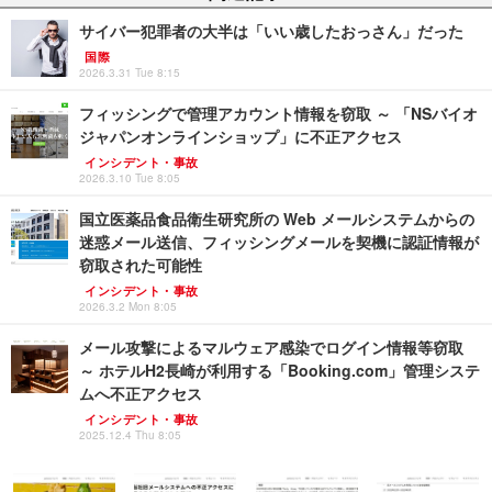
サイバー犯罪者の大半は「いい歳したおっさん」だった
国際
2026.3.31 Tue 8:15
フィッシングで管理アカウント情報を窃取 ～ 「NSバイオ
ジャパンオンラインショップ」に不正アクセス
インシデント・事故
2026.3.10 Tue 8:05
国立医薬品食品衛生研究所の Web メールシステムからの
迷惑メール送信、フィッシングメールを契機に認証情報が
窃取された可能性
インシデント・事故
2026.3.2 Mon 8:05
メール攻撃によるマルウェア感染でログイン情報等窃取
～ ホテルH2長崎が利用する「Booking.com」管理システ
ムへ不正アクセス
インシデント・事故
2025.12.4 Thu 8:05