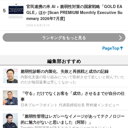
官民連携の米 AI × 脆弱性対策の国家戦略「GOLD EA
GLE」ほか [Scan PREMIUM Monthly Executive Su
mmary 2026年7月度]
2026.8.6(木) 8:15
ランキングをもっと見る
PageTop
編集部おすすめ
脆弱性診断の内製化、失敗と再挑戦と成功の記録
内製化支援の取り組みについて取材させて欲しいと頼んでいた
のだが毎回返事は芳しくなかった
「守る」だけでなくお客を「成功」させるまでが自分の仕
事
日本プルーフポイント 代表取締役社長 野村健インタビュー
「脆弱性管理はレガシーなイメージがあってテクノロジー
的に魅力がないと思いました（阿部）」
Tenable 阿部淳平が語るエクスポージャーマネジメント