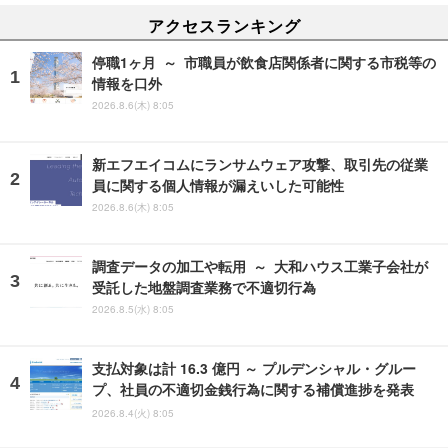
アクセスランキング
停職1ヶ月 ～ 市職員が飲食店関係者に関する市税等の
情報を口外
2026.8.6(木) 8:05
新エフエイコムにランサムウェア攻撃、取引先の従業
員に関する個人情報が漏えいした可能性
2026.8.6(木) 8:05
調査データの加工や転用 ～ 大和ハウス工業子会社が
受託した地盤調査業務で不適切行為
2026.8.5(水) 8:05
支払対象は計 16.3 億円 ～ プルデンシャル・グルー
プ、社員の不適切金銭行為に関する補償進捗を発表
2026.8.4(火) 8:05