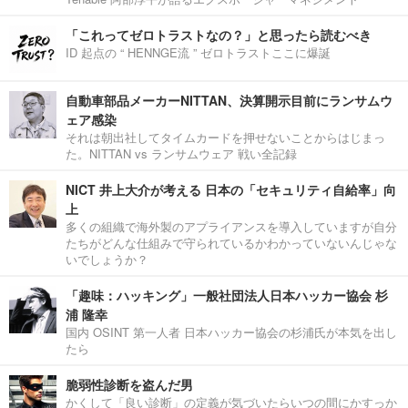
「これってゼロトラストなの？」と思ったら読むべき
ID 起点の “ HENNGE流 ” ゼロトラストここに爆誕
自動車部品メーカーNITTAN、決算開示目前にランサムウ
ェア感染
それは朝出社してタイムカードを押せないことからはじまっ
た。NITTAN vs ランサムウェア 戦い全記録
NICT 井上大介が考える 日本の「セキュリティ自給率」向
上
多くの組織で海外製のアプライアンスを導入していますが自分
たちがどんな仕組みで守られているかわかっていないんじゃな
いでしょうか？
「趣味：ハッキング」一般社団法人日本ハッカー協会 杉
浦 隆幸
国内 OSINT 第一人者 日本ハッカー協会の杉浦氏が本気を出し
たら
脆弱性診断を盗んだ男
かくして「良い診断」の定義が気づいたらいつの間にかすっか