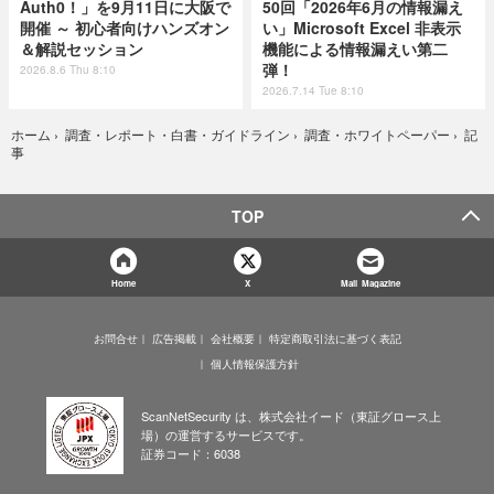
Auth0！」を9月11日に大阪で
50回「2026年6月の情報漏え
開催 ～ 初心者向けハンズオン
い」Microsoft Excel 非表示
＆解説セッション
機能による情報漏えい第二
弾！
2026.8.6 Thu 8:10
2026.7.14 Tue 8:10
記
ホーム
›
調査・レポート・白書・ガイドライン
›
調査・ホワイトペーパー
›
事
TOP
Home
X
Mail Magazine
お問合せ
広告掲載
会社概要
特定商取引法に基づく表記
個人情報保護方針
ScanNetSecurity は、株式会社イード（東証グロース上
場）の運営するサービスです。
証券コード：6038