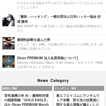
たちがどんな仕組みで守られているかわかっていないんじゃな
いでしょうか？
「趣味：ハッキング」一般社団法人日本ハッカー協会 杉
浦 隆幸
国内 OSINT 第一人者 日本ハッカー協会の杉浦氏が本気を出し
たら
脆弱性診断を盗んだ男
かくして「良い診断」の定義が気づいたらいつの間にかすっか
り別物に交換されていた
[Scan PREMIUM 法人会員登録について]
Security Information Wants To Be Shared.「セキュリティ情報
は共有されることを欲する」
News Category
脆弱性と脅威
インシデント・事故
官民連携の米 AI × 脆弱性対策
新エフエイコムにランサムウ
の国家戦略「GOLD EAGLE」
ェア攻撃、取引先の従業員に
ほか [Scan PREMIUM Month
関する個人情報が漏えいした