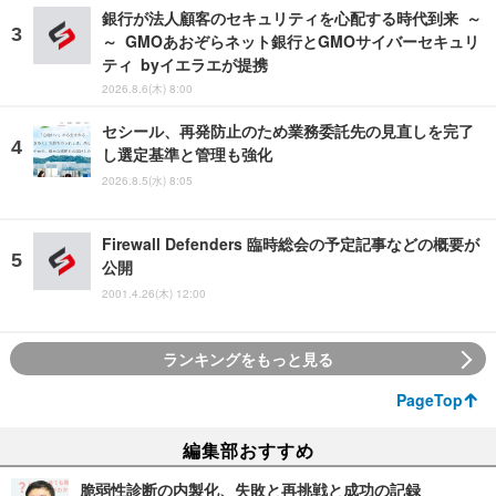
銀行が法人顧客のセキュリティを心配する時代到来 ～
～ GMOあおぞらネット銀行とGMOサイバーセキュリ
ティ byイエラエが提携
2026.8.6(木) 8:00
セシール、再発防止のため業務委託先の見直しを完了
し選定基準と管理も強化
2026.8.5(水) 8:05
Firewall Defenders 臨時総会の予定記事などの概要が
公開
2001.4.26(木) 12:00
ランキングをもっと見る
PageTop
編集部おすすめ
脆弱性診断の内製化、失敗と再挑戦と成功の記録