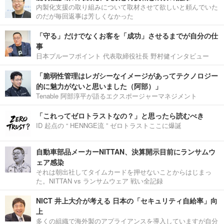
内製化支援の取り組みについて取材させて欲しいと頼んでいた
のだが毎回返事は芳しくなかった
「守る」だけでなくお客を「成功」させるまでが自分の仕
事
日本プルーフポイント 代表取締役社長 野村健インタビュー
「脆弱性管理はレガシーなイメージがあってテクノロジー
的に魅力がないと思いました（阿部）」
Tenable 阿部淳平が語るエクスポージャーマネジメント
「これってゼロトラストなの？」と思ったら読むべき
ID 起点の “ HENNGE流 ” ゼロトラストここに爆誕
自動車部品メーカーNITTAN、決算開示目前にランサムウ
ェア感染
それは朝出社してタイムカードを押せないことからはじまっ
た。NITTAN vs ランサムウェア 戦い全記録
NICT 井上大介が考える 日本の「セキュリティ自給率」向
上
多くの組織で海外製のアプライアンスを導入していますが自分