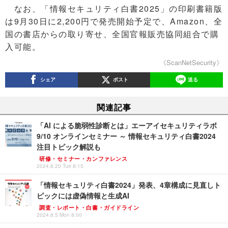
なお、「情報セキュリティ白書2025」の印刷書籍版
は9月30日に2,200円で発売開始予定で、Amazon、全
国の書店からの取り寄せ、全国官報販売協同組合で購
入可能。
《ScanNetSecurity》
シェア
ポスト
送る
関連記事
「AI による脆弱性診断とは」エーアイセキュリティラボ
9/10 オンラインセミナー ～ 情報セキュリティ白書2024
注目トピック解説も
研修・セミナー・カンファレンス
2024.8.20 Tue 8:15
「情報セキュリティ白書2024」発表、4章構成に見直しト
ピックには虚偽情報と生成AI
調査・レポート・白書・ガイドライン
2024.8.5 Mon 8:00