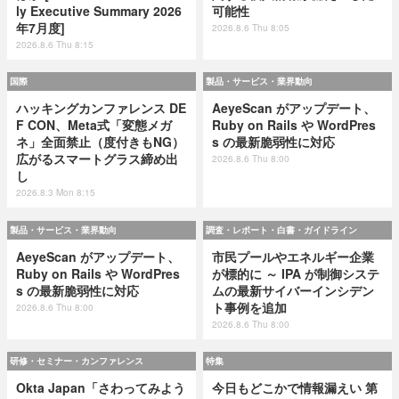
ly Executive Summary 2026
可能性
年7月度]
2026.8.6 Thu 8:05
2026.8.6 Thu 8:15
国際
製品・サービス・業界動向
ハッキングカンファレンス DE
AeyeScan がアップデート、
F CON、Meta式「変態メガ
Ruby on Rails や WordPres
ネ」全面禁止（度付きもNG）
s の最新脆弱性に対応
広がるスマートグラス締め出
2026.8.6 Thu 8:00
し
2026.8.3 Mon 8:15
製品・サービス・業界動向
調査・レポート・白書・ガイドライン
AeyeScan がアップデート、
市民プールやエネルギー企業
Ruby on Rails や WordPres
が標的に ～ IPA が制御システ
s の最新脆弱性に対応
ムの最新サイバーインシデン
ト事例を追加
2026.8.6 Thu 8:00
2026.8.6 Thu 8:00
研修・セミナー・カンファレンス
特集
Okta Japan「さわってみよう
今日もどこかで情報漏えい 第