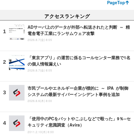
PageTop
アクセスランキング
ADサーバ上のデータが外部へ転送されたと判断 ～ 精
電舎電子工業にランサムウェア攻撃
2026.8.7(金) 8:05
「東京アプリ」の運営に係るコールセンター業務で1名
の個人情報漏えい
2026.8.7(金) 8:05
市民プールやエネルギー企業が標的に ～ IPA が制御
システムの最新サイバーインシデント事例を追加
2026.8.6(木) 8:00
「使用中のPCをバットやこぶしなどで殴った」9％--セ
キュリティ意識調査（Avira）
2011.2.10(木) 8:00