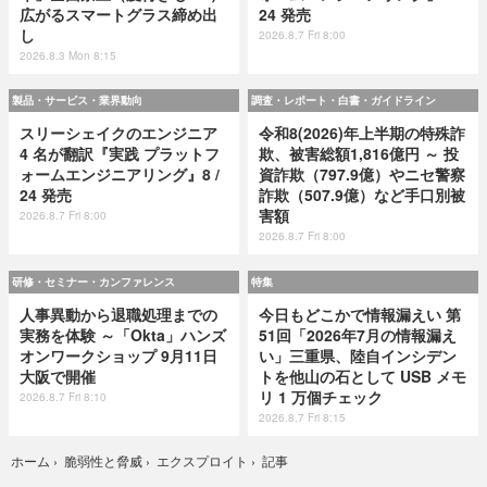
広がるスマートグラス締め出
24 発売
し
2026.8.7 Fri 8:00
2026.8.3 Mon 8:15
製品・サービス・業界動向
調査・レポート・白書・ガイドライン
スリーシェイクのエンジニア
令和8(2026)年上半期の特殊詐
4 名が翻訳『実践 プラットフ
欺、被害総額1,816億円 ～ 投
ォームエンジニアリング』8 /
資詐欺（797.9億）やニセ警察
24 発売
詐欺（507.9億）など手口別被
害額
2026.8.7 Fri 8:00
2026.8.7 Fri 8:00
研修・セミナー・カンファレンス
特集
人事異動から退職処理までの
今日もどこかで情報漏えい 第
実務を体験 ～「Okta」ハンズ
51回「2026年7月の情報漏え
オンワークショップ 9月11日
い」三重県、陸自インシデン
大阪で開催
トを他山の石として USB メモ
リ 1 万個チェック
2026.8.7 Fri 8:10
2026.8.7 Fri 8:15
記事
ホーム
›
脆弱性と脅威
›
エクスプロイト
›