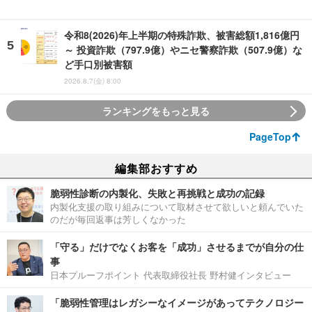
令和8(2026)年上半期の特殊詐欺、被害総額1,816億円
～ 投資詐欺（797.9億）やニセ警察詐欺（507.9億）な
ど手口別被害額
2026.8.7(金) 8:00
ランキングをもっと見る
PageTop
編集部おすすめ
脆弱性診断の内製化、失敗と再挑戦と成功の記録
内製化支援の取り組みについて取材させて欲しいと頼んでいた
のだが毎回返事は芳しくなかった
「守る」だけでなくお客を「成功」させるまでが自分の仕
事
日本プルーフポイント 代表取締役社長 野村健インタビュー
「脆弱性管理はレガシーなイメージがあってテクノロジー