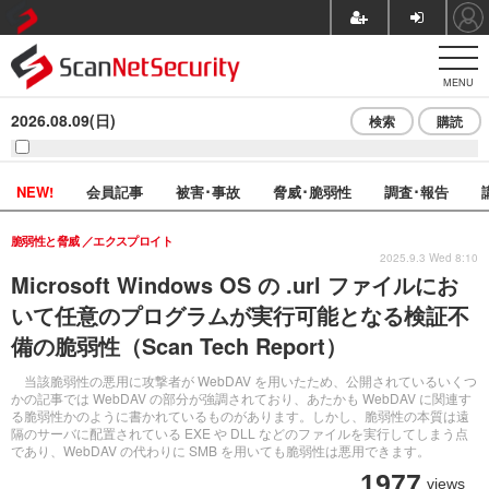
MENU
2026.08.09(日)
検索
購読
NEW!
会員記事
被害･事故
脅威･脆弱性
調査･報告
脆弱性と脅威
エクスプロイト
2025.9.3 Wed 8:10
Microsoft Windows OS の .url ファイルにお
いて任意のプログラムが実行可能となる検証不
備の脆弱性（Scan Tech Report）
当該脆弱性の悪用に攻撃者が WebDAV を用いたため、公開されているいくつ
かの記事では WebDAV の部分が強調されており、あたかも WebDAV に関連す
る脆弱性かのように書かれているものがあります。しかし、脆弱性の本質は遠
隔のサーバに配置されている EXE や DLL などのファイルを実行してしまう点
であり、WebDAV の代わりに SMB を用いても脆弱性は悪用できます。
1977
views