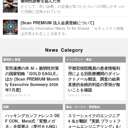
脆弱性診断を盗んだ男
かくして「良い診断」の定義が気づいたらいつの間にかすっか
り別物に交換されていた
[Scan PREMIUM 法人会員登録について]
Security Information Wants To Be Shared.「セキュリティ情報
は共有されることを欲する」
News Category
脆弱性と脅威
インシデント・事故
官民連携の米 AI × 脆弱性対策
宇都宮病院職員の患者情報利
の国家戦略「GOLD EAGLE」
用による別医療機関のダイレ
ほか [Scan PREMIUM Month
クトメール郵送、調査の結果
ly Executive Summary 2026
直接的金銭的利益の受領が無
年7月度]
いことを確認
2026.8.6 Thu 8:15
2026.8.7 Fri 8:05
国際
製品・サービス・業界動向
ハッキングカンファレンス DE
スリーシェイクのエンジニア
F CON、Meta式「変態メガ
4 名が翻訳『実践 プラットフ
ネ」全面禁止（度付きもNG）
ォームエンジニアリング』8 /