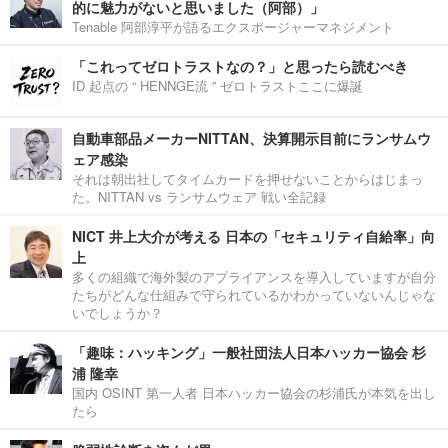
的に魅力がないと思いました（阿部）」
Tenable 阿部淳平が語るエクスポージャーマネジメント
「これってゼロトラストなの？」と思ったら読むべき
ID 起点の “ HENNGE流 ” ゼロトラストここに爆誕
自動車部品メーカーNITTAN、決算開示目前にランサムウ
ェア感染
それは朝出社してタイムカードを押せないことからはじまっ
た。NITTAN vs ランサムウェア 戦い全記録
NICT 井上大介が考える 日本の「セキュリティ自給率」向
上
多くの組織で海外製のアプライアンスを導入していますが自分
たちがどんな仕組みで守られているかわかっていないんじゃな
いでしょうか？
「趣味：ハッキング」一般社団法人日本ハッカー協会 杉
浦 隆幸
国内 OSINT 第一人者 日本ハッカー協会の杉浦氏が本気を出し
たら