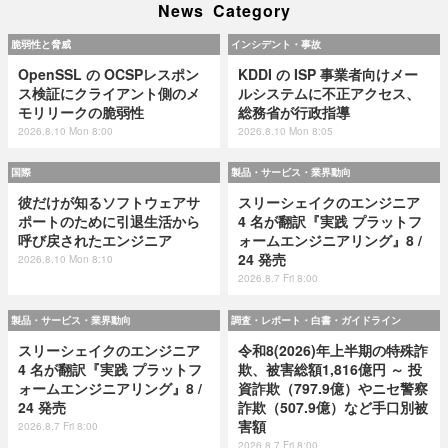
News Category
脆弱性と脅威
インシデント・事故
OpenSSL の OCSPレスポン
KDDI の ISP 事業者向けメー
ス検証にクライアント側のメ
ルシステムに不正アクセス、
モリリークの脆弱性
総務省が行政指導
2026.8.10 Mon 8:00
2026.8.10 Mon 8:05
国際
製品・サービス・業界動向
彼だけが知るソフトウェアサ
スリーシェイクのエンジニア
ポートのために引退生活から
4 名が翻訳『実践 プラットフ
呼び戻されたエンジニア
ォームエンジニアリング』8 /
24 発売
2026.8.10 Mon 8:10
2026.8.7 Fri 8:00
製品・サービス・業界動向
調査・レポート・白書・ガイドライン
スリーシェイクのエンジニア
令和8(2026)年上半期の特殊詐
4 名が翻訳『実践 プラットフ
欺、被害総額1,816億円 ～ 投
ォームエンジニアリング』8 /
資詐欺（797.9億）やニセ警察
24 発売
詐欺（507.9億）など手口別被
害額
2026.8.7 Fri 8:00
2026.8.7 Fri 8:00