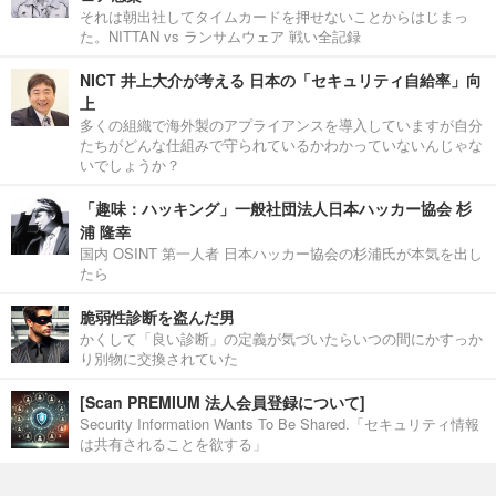
それは朝出社してタイムカードを押せないことからはじまっ
た。NITTAN vs ランサムウェア 戦い全記録
NICT 井上大介が考える 日本の「セキュリティ自給率」向
上
多くの組織で海外製のアプライアンスを導入していますが自分
たちがどんな仕組みで守られているかわかっていないんじゃな
いでしょうか？
「趣味：ハッキング」一般社団法人日本ハッカー協会 杉
浦 隆幸
国内 OSINT 第一人者 日本ハッカー協会の杉浦氏が本気を出し
たら
脆弱性診断を盗んだ男
かくして「良い診断」の定義が気づいたらいつの間にかすっか
り別物に交換されていた
[Scan PREMIUM 法人会員登録について]
Security Information Wants To Be Shared.「セキュリティ情報
は共有されることを欲する」