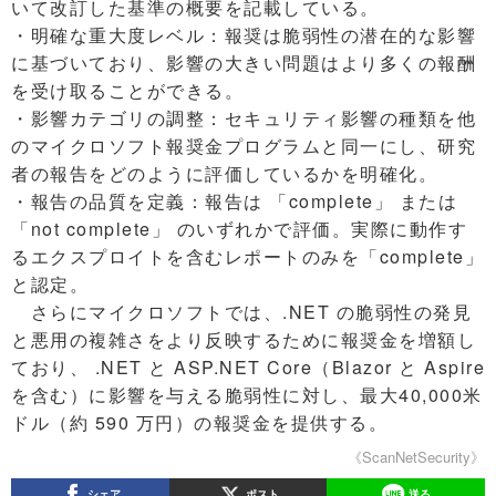
いて改訂した基準の概要を記載している。
・明確な重大度レベル：報奨は脆弱性の潜在的な影響
に基づいており、影響の大きい問題はより多くの報酬
を受け取ることができる。
・影響カテゴリの調整：セキュリティ影響の種類を他
のマイクロソフト報奨金プログラムと同一にし、研究
者の報告をどのように評価しているかを明確化。
・報告の品質を定義：報告は 「complete」 または
「not complete」 のいずれかで評価。実際に動作す
るエクスプロイトを含むレポートのみを「complete」
と認定。
さらにマイクロソフトでは、.NET の脆弱性の発見
と悪用の複雑さをより反映するために報奨金を増額し
ており、 .NET と ASP.NET Core（Blazor と Aspire
を含む）に影響を与える脆弱性に対し、最大40,000米
ドル（約 590 万円）の報奨金を提供する。
《ScanNetSecurity》
シェア
ポスト
送る