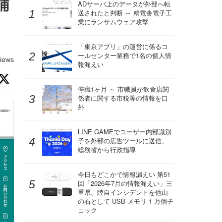
浦
ADサーバ上のデータが外部へ転
送されたと判断 ～ 精電舎電子工
業にランサムウェア攻撃
「東京アプリ」の運営に係るコ
ールセンター業務で1名の個人情
iews
報漏えい
停職1ヶ月 ～ 市職員が飲食店関
係者に関する市税等の情報を口
外
LINE GAMEでユーザー内部識別
子を外部の広告ツールに送信、
総務省から行政指導
今日もどこかで情報漏えい 第51
回「2026年7月の情報漏えい」三
重県、陸自インシデントを他山
の石として USB メモリ 1 万個チ
ェック