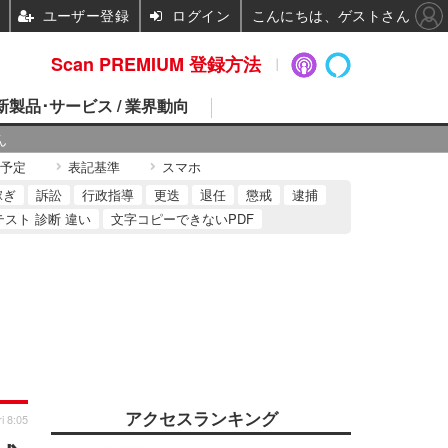
ユーザー登録
ログイン
こんにちは、ゲストさん
Scan PREMIUM 登録方法
 新製品･サービス / 業界動向
ん
予定
表記基準
スマホ
稼ぎ
訴訟
行政指導
更迭
退任
懲戒
逮捕
テスト 診断 違い
文字コピーできないPDF
アクセスランキング
i 8:05