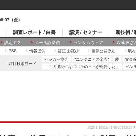
.08.07（金）
調査レポート / 白書
講演 / セミナー
新技術 /
設定ミス
メール誤送信
ランサムウェア
Web改ざ
RSS
情報提供
訂正 お詫び
情報公開原則
取材
ハッカー協会
"エンジニアの楽園"
愛
賞金
注目検索ワード
「この脆弱性は〇〇社の△△が報告した」
ペン
2025.8.30 Sat 19:46
2025.8.29 Fr