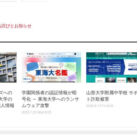
お詫びとお知らせ
ズへの
学園関係者の認証情報が暗
山形大学附属中学校 サ
大学の
号化 ～ 東海大学へのランサ
ト詐欺被害
の個人情報
ムウェア攻撃
2025.6.13 Fri 8:05
2025.7.23 Wed 8:05