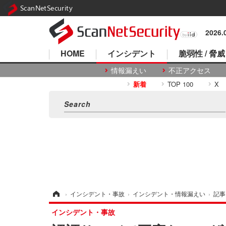
ScanNetSecurity
2026
HOME
インシデント
脆弱性 / 脅威
情報漏えい
不正アクセス
新着
TOP 100
X
ホーム
›
インシデント・事故
›
インシデント・情報漏えい
›
記事
インシデント・事故