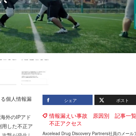
よる個人情報漏
シェア
ポスト
情報漏えい事故 原因別 記事一
海外のIPアド
不正アクセス
利用した不正ア
・攻撃が発生し