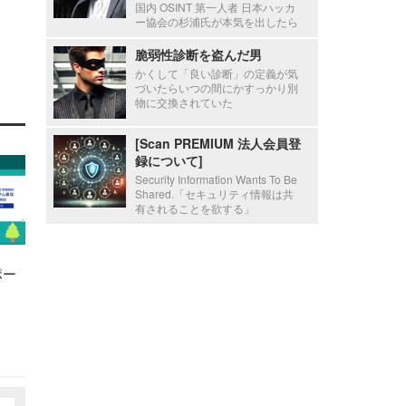
国内 OSINT 第一人者 日本ハッカ
ー協会の杉浦氏が本気を出したら
脆弱性診断を盗んだ男
かくして「良い診断」の定義が気
づいたらいつの間にかすっかり別
物に交換されていた
[Scan PREMIUM 法人会員登
録について]
Security Information Wants To Be
Shared.「セキュリティ情報は共
有されることを欲する」
ポー