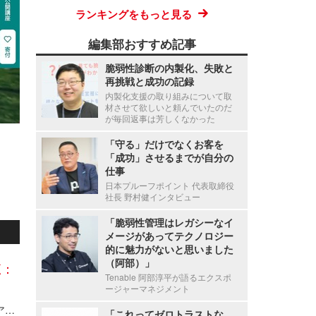
ランキングをもっと見る
編集部おすすめ記事
脆弱性診断の内製化、失敗と
再挑戦と成功の記録
内製化支援の取り組みについて取
材させて欲しいと頼んでいたのだ
が毎回返事は芳しくなかった
「守る」だけでなくお客を
「成功」させるまでが自分の
仕事
日本プルーフポイント 代表取締役
社長 野村健インタビュー
「脆弱性管理はレガシーなイ
メージがあってテクノロジー
的に魅力がないと思いました
（阿部）」
覧：
Tenable 阿部淳平が語るエクスポ
ージャーマネジメント
Axcelead Drug Discovery Partners社員のメールアカウントに不正アクセス、約7,000通のメールで痕跡を確認
「これってゼロトラストな