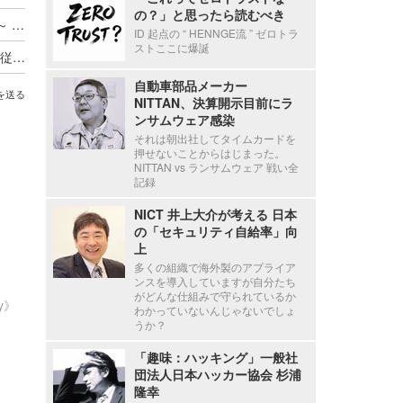
の？」と思ったら読むべき
ADサーバ上のデータが外部へ転送されたと判断 ～ 精電舎電子工業にランサムウェア攻撃
ID 起点の “ HENNGE流 ” ゼロトラ
ストここに爆誕
新エフエイコムにランサムウェア攻撃、取引先の従業員に関する個人情報が漏えいした可能性
自動車部品メーカー
を送る
NITTAN、決算開示目前にラ
ンサムウェア感染
それは朝出社してタイムカードを
押せないことからはじまった。
NITTAN vs ランサムウェア 戦い全
記録
NICT 井上大介が考える 日本
の「セキュリティ自給率」向
上
多くの組織で海外製のアプライア
ンスを導入していますが自分たち
がどんな仕組みで守られているか
ty》
わかっていないんじゃないでしょ
うか？
「趣味：ハッキング」一般社
団法人日本ハッカー協会 杉浦
隆幸