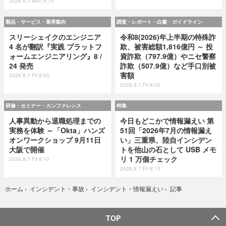
2026.8.3 Mon 8:15
製品・サービス・業界動向
調査・レポート・白書・ガイドライン
スリーシェイクのエンジニア
令和8(2026)年上半期の特殊詐
4 名が翻訳『実践 プラットフ
欺、被害総額1,816億円 ～ 投
ォームエンジニアリング』8 /
資詐欺（797.9億）やニセ警察
24 発売
詐欺（507.9億）など手口別被
害額
2026.8.7 Fri 8:00
2026.8.7 Fri 8:00
研修・セミナー・カンファレンス
特集
人事異動から退職処理までの
今日もどこかで情報漏えい 第
実務を体験 ～「Okta」ハンズ
51回「2026年7月の情報漏え
オンワークショップ 9月11日
い」三重県、陸自インシデン
大阪で開催
トを他山の石として USB メモ
リ 1 万個チェック
2026.8.7 Fri 8:10
2026.8.7 Fri 8:15
記事
ホーム
›
インシデント・事故
›
インシデント・情報漏えい
›
TOP