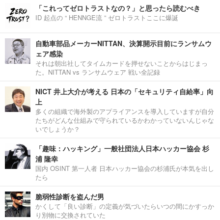
「これってゼロトラストなの？」と思ったら読むべき
ID 起点の “ HENNGE流 ” ゼロトラストここに爆誕
自動車部品メーカーNITTAN、決算開示目前にランサムウ
ェア感染
それは朝出社してタイムカードを押せないことからはじまっ
た。NITTAN vs ランサムウェア 戦い全記録
NICT 井上大介が考える 日本の「セキュリティ自給率」向
上
多くの組織で海外製のアプライアンスを導入していますが自分
たちがどんな仕組みで守られているかわかっていないんじゃな
いでしょうか？
「趣味：ハッキング」一般社団法人日本ハッカー協会 杉
浦 隆幸
国内 OSINT 第一人者 日本ハッカー協会の杉浦氏が本気を出し
たら
脆弱性診断を盗んだ男
かくして「良い診断」の定義が気づいたらいつの間にかすっか
り別物に交換されていた