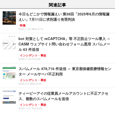
関連記事
今日もどこかで情報漏えい 第38回「2025年6月の情報漏
えい」7月11日に求刑通り有罪判決
特集
2025.7.23 Wed 8:10
bot 対策として reCAPTCHA」等 不正防止ツール導入 ～
CASM ウェブサイト問い合わせフォーム悪用 スパムメー
ル 63 件送信
インシデント・事故
2025.7.18 Fri 8:05
スパムメール 479,716 件送信 ～ 東京都保健医療情報セン
ター メールサーバ不正利用
インシデント・事故
2025.2.5 Wed 8:05
ティービーアイの従業員メールアカウントに不正アクセ
ス、複数のスパムメールを送信
インシデント・事故
2025.1.21 Tue 8:05