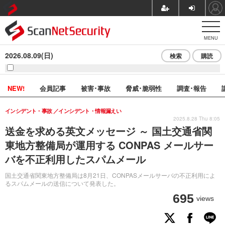
MENU
2026.08.09(日)
検索
購読
NEW!
会員記事
被害･事故
脅威･脆弱性
調査･報告
インシデント・事故
インシデント・情報漏えい
2025.8.28 Thu 8:05
送金を求める英文メッセージ ～ 国土交通省関
東地方整備局が運用する CONPAS メールサー
バを不正利用したスパムメール
国土交通省関東地方整備局は8月21日、CONPASメールサーバの不正利用によ
るスパムメールの送信について発表した。
695
views