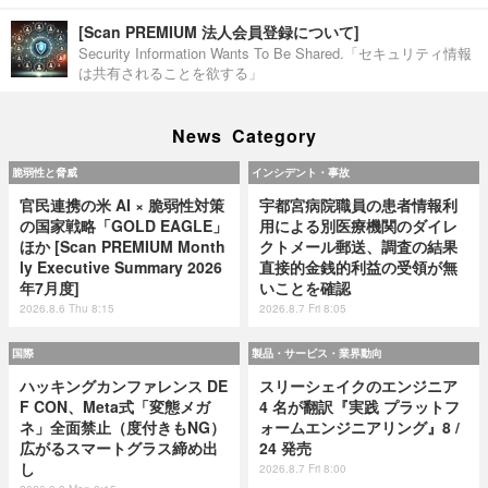
[Scan PREMIUM 法人会員登録について]
Security Information Wants To Be Shared.「セキュリティ情報
は共有されることを欲する」
News Category
脆弱性と脅威
インシデント・事故
官民連携の米 AI × 脆弱性対策
宇都宮病院職員の患者情報利
の国家戦略「GOLD EAGLE」
用による別医療機関のダイレ
ほか [Scan PREMIUM Month
クトメール郵送、調査の結果
ly Executive Summary 2026
直接的金銭的利益の受領が無
年7月度]
いことを確認
2026.8.6 Thu 8:15
2026.8.7 Fri 8:05
国際
製品・サービス・業界動向
ハッキングカンファレンス DE
スリーシェイクのエンジニア
F CON、Meta式「変態メガ
4 名が翻訳『実践 プラットフ
ネ」全面禁止（度付きもNG）
ォームエンジニアリング』8 /
広がるスマートグラス締め出
24 発売
し
2026.8.7 Fri 8:00