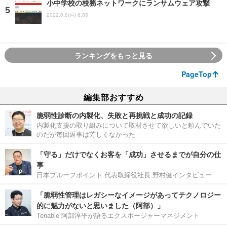
小中学校の校務ネットワークにランサムウェア攻撃
2022.8.8(月) 8:05
ランキングをもっと見る
PageTop
編集部おすすめ
脆弱性診断の内製化、失敗と再挑戦と成功の記録
内製化支援の取り組みについて取材させて欲しいと頼んでいた
のだが毎回返事は芳しくなかった
「守る」だけでなくお客を「成功」させるまでが自分の仕
事
日本プルーフポイント 代表取締役社長 野村健インタビュー
「脆弱性管理はレガシーなイメージがあってテクノロジー
的に魅力がないと思いました（阿部）」
Tenable 阿部淳平が語るエクスポージャーマネジメント