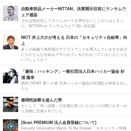
自動車部品メーカーNITTAN、決算開示目前にランサムウ
ェア感染
それは朝出社してタイムカードを押せないことからはじまっ
た。NITTAN vs ランサムウェア 戦い全記録
NICT 井上大介が考える 日本の「セキュリティ自給率」向
上
多くの組織で海外製のアプライアンスを導入していますが自分
たちがどんな仕組みで守られているかわかっていないんじゃな
いでしょうか？
「趣味：ハッキング」一般社団法人日本ハッカー協会 杉
浦 隆幸
国内 OSINT 第一人者 日本ハッカー協会の杉浦氏が本気を出し
たら
脆弱性診断を盗んだ男
かくして「良い診断」の定義が気づいたらいつの間にかすっか
り別物に交換されていた
[Scan PREMIUM 法人会員登録について]
Security Information Wants To Be Shared.「セキュリティ情報