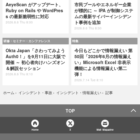
AeyeScan がアップデート、
市民プールやエネルギー企業
Ruby on Rails や WordPres
が標的に ～ IPA が制御システ
s の最新脆弱性に対応
ムの最新サイバーインシデン
ト事例を追加
2026.8.6 Thu 8:00
2026.8.6 Thu 8:00
研修・セミナー・カンファレンス
特集
Okta Japan「さわってみよう
今日もどこかで情報漏えい 第
Auth0！」を9月11日に大阪で
50回「2026年6月の情報漏え
開催 ～ 初心者向けハンズオン
い」Microsoft Excel 非表示
＆解説セッション
機能による情報漏えい第二
弾！
2026.8.6 Thu 8:10
2026.7.14 Tue 8:10
記事
ホーム
›
インシデント・事故
›
インシデント・情報漏えい
›
TOP
Home
X
Mail Magazine