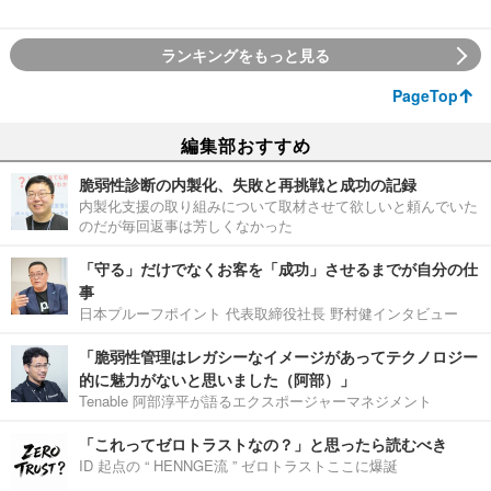
ランキングをもっと見る
PageTop
編集部おすすめ
脆弱性診断の内製化、失敗と再挑戦と成功の記録
内製化支援の取り組みについて取材させて欲しいと頼んでいた
のだが毎回返事は芳しくなかった
「守る」だけでなくお客を「成功」させるまでが自分の仕
事
日本プルーフポイント 代表取締役社長 野村健インタビュー
「脆弱性管理はレガシーなイメージがあってテクノロジー
的に魅力がないと思いました（阿部）」
Tenable 阿部淳平が語るエクスポージャーマネジメント
「これってゼロトラストなの？」と思ったら読むべき
ID 起点の “ HENNGE流 ” ゼロトラストここに爆誕