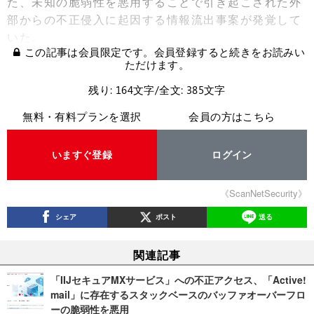
た、未知の脆弱性を悪用することで引き起こされた外
部からの不正侵入に起因する情報流出事案が発覚して
いた。
この記事は会員限定です。会員登録すると続きをお読みい
ただけます。
残り: 164文字/全文: 385文字
無料・有料プランを選択
会員の方はこちら
いますぐ登録
ログイン
《ScanNetSecurity》
シェア
ポスト
送る
関連記事
「IIJセキュアMXサービス」への不正アクセス、「Active!
mail」に存在するスタックベースのバッファオーバーフロ
ーの脆弱性を悪用