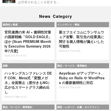
は共有されることを欲する」
News Category
脆弱性と脅威
インシデント・事故
官民連携の米 AI × 脆弱性対策
新エフエイコムにランサムウ
の国家戦略「GOLD EAGLE」
ェア攻撃、取引先の従業員に
ほか [Scan PREMIUM Month
関する個人情報が漏えいした
ly Executive Summary 2026
可能性
年7月度]
2026.8.6 Thu 8:05
2026.8.6 Thu 8:15
国際
製品・サービス・業界動向
ハッキングカンファレンス DE
AeyeScan がアップデート、
F CON、Meta式「変態メガ
Ruby on Rails や WordPres
ネ」全面禁止（度付きもNG）
s の最新脆弱性に対応
広がるスマートグラス締め出
2026.8.6 Thu 8:00
し
2026.8.3 Mon 8:15
製品・サービス・業界動向
調査・レポート・白書・ガイドライン