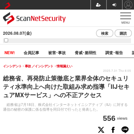
MENU
2026.08.07(金)
検索
購読
NEW!
会員記事
被害･事故
脅威･脆弱性
調査･報告
インシデント・事故
インシデント・情報漏えい
2025.7.31 Thu 8:05
総務省、再発防止策徹底と業界全体のセキュリ
ティ水準向上へ向けた取組み求め指導「IIJセキ
ュアMXサービス」への不正アクセス
総務省は7月18日、株式会社インターネットイニシアティブ（IIJ）に対する
通信の秘密の保護に係る指導を同日付で行ったと発表した。
556
views