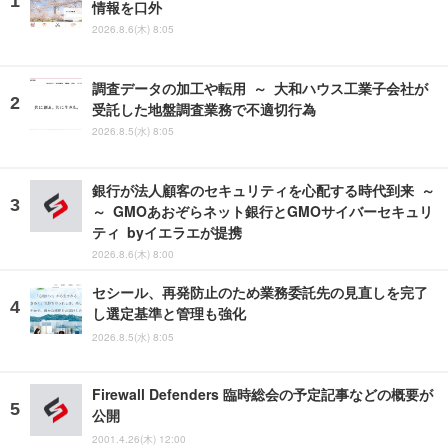
情報を口外
2026.8.6(木) 8:05
調査データの加工や転用 ～ 大和ハウス工業子会社が
受託した地盤調査業務で不適切行為
2026.8.5(水) 8:05
銀行が法人顧客のセキュリティを心配する時代到来 ～
～ GMOあおぞらネット銀行とGMOサイバーセキュリ
ティ byイエラエが提携
2026.8.6(木) 8:00
セシール、再発防止のため業務委託先の見直しを完了
し選定基準と管理も強化
2026.8.5(水) 8:05
Firewall Defenders 臨時総会の予定記事などの概要が
公開
2001.4.26(木) 12:00