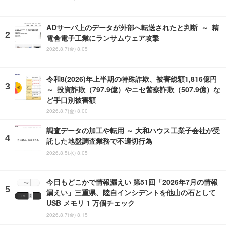
ADサーバ上のデータが外部へ転送されたと判断 ～ 精
電舎電子工業にランサムウェア攻撃
2026.8.7(金) 8:05
令和8(2026)年上半期の特殊詐欺、被害総額1,816億円
～ 投資詐欺（797.9億）やニセ警察詐欺（507.9億）な
ど手口別被害額
2026.8.7(金) 8:00
調査データの加工や転用 ～ 大和ハウス工業子会社が受
託した地盤調査業務で不適切行為
2026.8.5(水) 8:05
今日もどこかで情報漏えい 第51回「2026年7月の情報
漏えい」三重県、陸自インシデントを他山の石として
USB メモリ 1 万個チェック
2026.8.7(金) 8:15