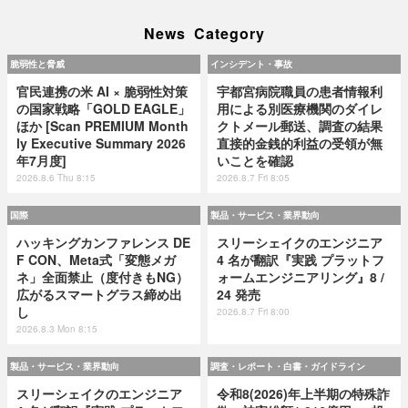
News Category
脆弱性と脅威
インシデント・事故
官民連携の米 AI × 脆弱性対策
宇都宮病院職員の患者情報利
の国家戦略「GOLD EAGLE」
用による別医療機関のダイレ
ほか [Scan PREMIUM Month
クトメール郵送、調査の結果
ly Executive Summary 2026
直接的金銭的利益の受領が無
年7月度]
いことを確認
2026.8.6 Thu 8:15
2026.8.7 Fri 8:05
国際
製品・サービス・業界動向
ハッキングカンファレンス DE
スリーシェイクのエンジニア
F CON、Meta式「変態メガ
4 名が翻訳『実践 プラットフ
ネ」全面禁止（度付きもNG）
ォームエンジニアリング』8 /
広がるスマートグラス締め出
24 発売
し
2026.8.7 Fri 8:00
2026.8.3 Mon 8:15
製品・サービス・業界動向
調査・レポート・白書・ガイドライン
スリーシェイクのエンジニア
令和8(2026)年上半期の特殊詐