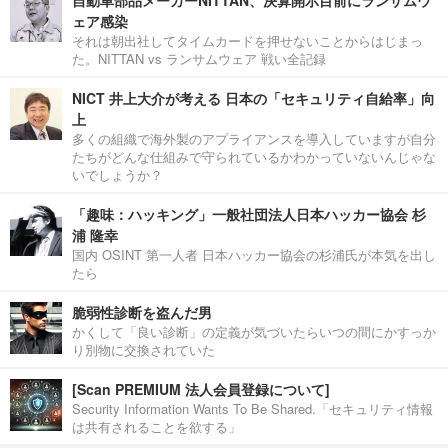
ェア感染
それは朝出社してタイムカードを押せないことからはじまっ
た。NITTAN vs ランサムウェア 戦い全記録
NICT 井上大介が考える 日本の「セキュリティ自給率」向
上
多くの組織で海外製のアプライアンスを導入していますが自分
たちがどんな仕組みで守られているかわかっていないんじゃな
いでしょうか？
「趣味：ハッキング」一般社団法人日本ハッカー協会 杉
浦 隆幸
国内 OSINT 第一人者 日本ハッカー協会の杉浦氏が本気を出し
たら
脆弱性診断を盗んだ男
かくして「良い診断」の定義が気づいたらいつの間にかすっか
り別物に交換されていた
[Scan PREMIUM 法人会員登録について]
Security Information Wants To Be Shared.「セキュリティ情報
は共有されることを欲する」