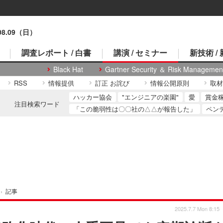
.08.09（日）
調査レポート / 白書
講演 / セミナー
新技術 /
Black Hat
Gartner Security ＆ Risk Managemen
RSS
情報提供
訂正 お詫び
情報公開原則
取材
ハッカー協会
"エンジニアの楽園"
愛
賞金
注目検索ワード
「この脆弱性は〇〇社の△△が報告した」
ペン
›
記事
2025.7.7 Mon 8:15