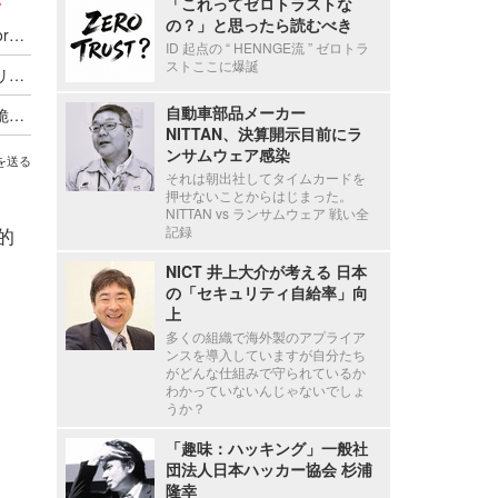
「これってゼロトラストな
の？」と思ったら読むべき
AeyeScan がアップデート、Ruby on Rails や WordPress の最新脆弱性に対応
ID 起点の “ HENNGE流 ” ゼロトラ
ストここに爆誕
シフトレフトや内製化も解説 ～ エーアイセキュリティラボが脆弱性対策動画を 8 月限定週替わり公開
自動車部品メーカー
丸投げからの脱却・ノウハウゼロの挑戦 ～ なぜ脆弱性診断の内製化は「ツールを入れただけ」だと失敗するのか？
NITTAN、決算開示目前にラ
ンサムウェア感染
を送る
それは朝出社してタイムカードを
押せないことからはじまった。
NITTAN vs ランサムウェア 戦い全
的
記録
NICT 井上大介が考える 日本
の「セキュリティ自給率」向
上
多くの組織で海外製のアプライア
ンスを導入していますが自分たち
がどんな仕組みで守られているか
わかっていないんじゃないでしょ
うか？
「趣味：ハッキング」一般社
団法人日本ハッカー協会 杉浦
隆幸