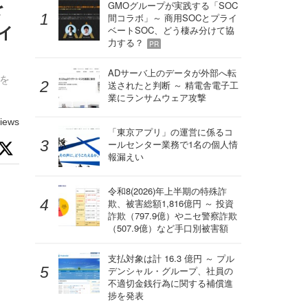
を
GMOグループが実践する「SOC
間コラボ」～ 商用SOCとプライ
ィ
ベートSOC、どう棲み分けて協
力する？
PR
ADサーバ上のデータが外部へ転
を
送されたと判断 ～ 精電舎電子工
業にランサムウェア攻撃
iews
「東京アプリ」の運営に係るコ
ールセンター業務で1名の個人情
報漏えい
令和8(2026)年上半期の特殊詐
欺、被害総額1,816億円 ～ 投資
詐欺（797.9億）やニセ警察詐欺
（507.9億）など手口別被害額
支払対象は計 16.3 億円 ～ プル
デンシャル・グループ、社員の
不適切金銭行為に関する補償進
捗を発表