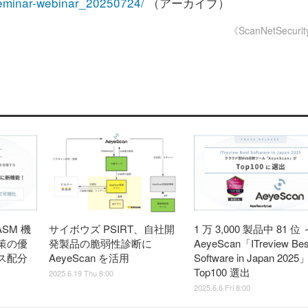
seminar-webinar_20250724/
（アーカイブ）
《ScanNetSecuri
ASM 機
サイボウズ PSIRT、自社開
1 万 3,000 製品中 81 位 
策の優
発製品の脆弱性診断に
AeyeScan「ITreview Bes
ス配分
AeyeScan を活用
Software in Japan 2025
Top100 選出
2025.6.19 Thu 8:00
2025.6.6 Fri 8:00