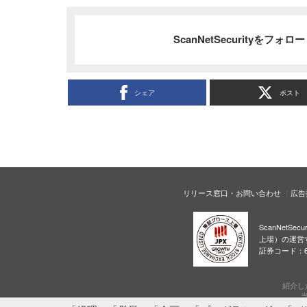
ScanNetSecurityをフォ
シェア
ポスト
リリース窓口・お問い合わせ
広告
ScanNetS
上場）の運営
証券コード：6
紹介し
当