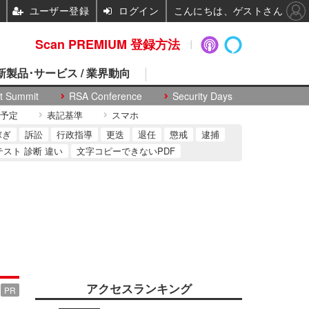
ユーザー登録
ログイン
こんにちは、ゲストさん
Scan PREMIUM 登録方法
 新製品･サービス / 業界動向
t Summit
RSA Conference
Security Days
予定
表記基準
スマホ
稼ぎ
訴訟
行政指導
更迭
退任
懲戒
逮捕
テスト 診断 違い
文字コピーできないPDF
アクセスランキング
PR