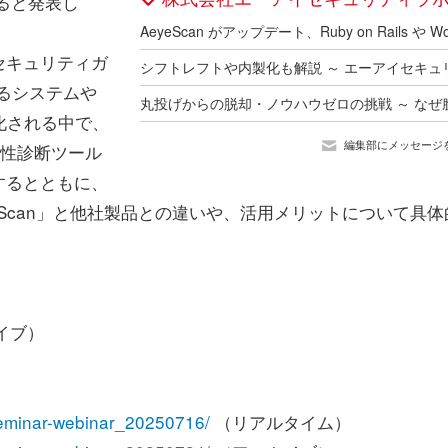
ると発表し
セキュリティガ
るシステムや
化される中で、
編集部にメッセージ
弱性診断ツール
するとともに、
eScan」と他社製品との違いや、活用メリットについて具体
）
カイブ）
seminar-webinar_20250716/
（リアルタイム）