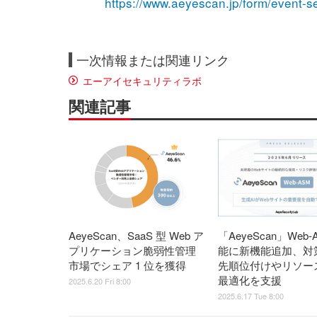
https://www.aeyescan.jp/form/event-
一次情報または関連リンク
エーアイセキュリティラボ
関連記事
AeyeScan、SaaS 型 Web ア
「AeyeScan」Web-
プリケーション脆弱性管理
能に新機能追加、対
市場でシェア 1 位を獲得
先順位付けやリソー
最適化を支援
2025.6.20 Fri 8:00
2025.6.17 Tue 8:00