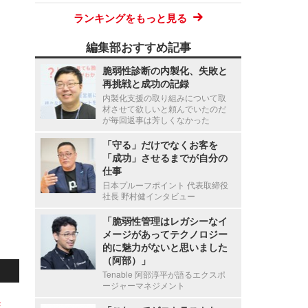
ランキングをもっと見る
編集部おすすめ記事
脆弱性診断の内製化、失敗と
再挑戦と成功の記録
内製化支援の取り組みについて取
材させて欲しいと頼んでいたのだ
が毎回返事は芳しくなかった
「守る」だけでなくお客を
「成功」させるまでが自分の
仕事
日本プルーフポイント 代表取締役
社長 野村健インタビュー
「脆弱性管理はレガシーなイ
メージがあってテクノロジー
的に魅力がないと思いました
（阿部）」
Tenable 阿部淳平が語るエクスポ
ージャーマネジメント
ボ