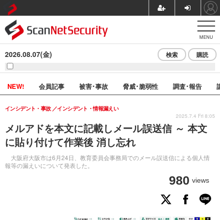
MENU
2026.08.07(金)
検索
購読
NEW!
会員記事
被害･事故
脅威･脆弱性
調査･報告
インシデント・事故
インシデント・情報漏えい
2025.7.4 Fri 8:05
メルアドを本文に記載しメール誤送信 ～ 本文
に貼り付けて作業後 消し忘れ
大阪府大阪市は6月24日、教育委員会事務局でのメール誤送信による個人情
報等の漏えいについて発表した。
980
views