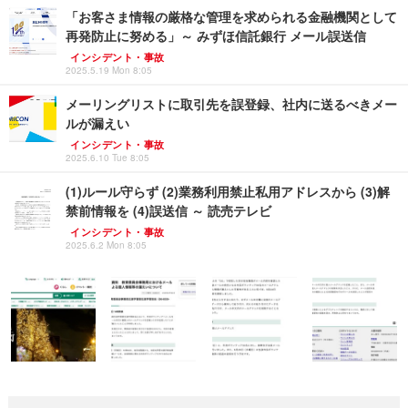
「お客さま情報の厳格な管理を求められる金融機関として
再発防止に努める」～ みずほ信託銀行 メール誤送信
インシデント・事故
2025.5.19 Mon 8:05
メーリングリストに取引先を誤登録、社内に送るべきメー
ルが漏えい
インシデント・事故
2025.6.10 Tue 8:05
(1)ルール守らず (2)業務利用禁止私用アドレスから (3)解
禁前情報を (4)誤送信 ～ 読売テレビ
インシデント・事故
2025.6.2 Mon 8:05