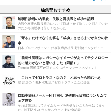
編集部おすすめ
脆弱性診断の内製化、失敗と再挑戦と成功の記録
内製化支援の取り組みについて取材させて欲しいと頼んでいた
のだが毎回返事は芳しくなかった
「守る」だけでなくお客を「成功」させるまでが自分の仕
事
日本プルーフポイント 代表取締役社長 野村健インタビュー
「脆弱性管理はレガシーなイメージがあってテクノロジー
的に魅力がないと思いました（阿部）」
Tenable 阿部淳平が語るエクスポージャーマネジメント
「これってゼロトラストなの？」と思ったら読むべき
ID 起点の “ HENNGE流 ” ゼロトラストここに爆誕
自動車部品メーカーNITTAN、決算開示目前にランサムウ
ェア感染
それは朝出社してタイムカードを押せないことからはじまっ
た。NITTAN vs ランサムウェア 戦い全記録