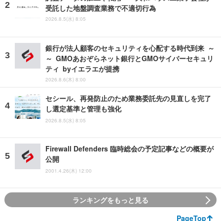
受託した地盤調査業務で不適切行為
2026.8.5(水) 8:05
銀行が法人顧客のセキュリティを心配する時代到来 ～
～ GMOあおぞらネット銀行とGMOサイバーセキュリ
ティ byイエラエが提携
2026.8.6(木) 8:00
セシール、再発防止のため業務委託先の見直しを完了
し選定基準と管理も強化
2026.8.5(水) 8:05
Firewall Defenders 臨時総会の予定記事などの概要が
公開
2001.4.26(木) 12:00
ランキングをもっと見る
PageTop