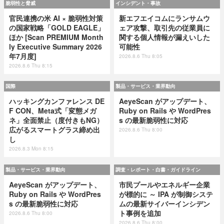
脆弱性と脅威
インシデント・事故
官民連携の米 AI × 脆弱性対策
新エフエイコムにランサムウ
の国家戦略「GOLD EAGLE」
ェア攻撃、取引先の従業員に
ほか [Scan PREMIUM Month
関する個人情報が漏えいした
ly Executive Summary 2026
可能性
年7月度]
2026.8.6 Thu 8:05
2026.8.6 Thu 8:15
国際
製品・サービス・業界動向
ハッキングカンファレンス DE
AeyeScan がアップデート、
F CON、Meta式「変態メガ
Ruby on Rails や WordPres
ネ」全面禁止（度付きもNG）
s の最新脆弱性に対応
広がるスマートグラス締め出
2026.8.6 Thu 8:00
し
2026.8.3 Mon 8:15
製品・サービス・業界動向
調査・レポート・白書・ガイドライン
AeyeScan がアップデート、
市民プールやエネルギー企業
Ruby on Rails や WordPres
が標的に ～ IPA が制御システ
s の最新脆弱性に対応
ムの最新サイバーインシデン
ト事例を追加
2026.8.6 Thu 8:00
2026.8.6 Thu 8:00