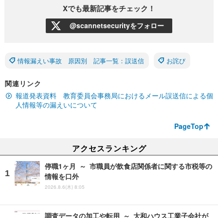
Xでも最新記事をチェック！
@scannetsecurityをフォロー
情報漏えい事故 原因別 記事一覧：誤送信
お詫び
関連リンク
報道発表資料 教育委員会事務局におけるメール誤送信による個
人情報等の漏えいについて
PageTop
アクセスランキング
停職1ヶ月 ～ 市職員が飲食店関係者に関する市税等の
情報を口外
2026.8.6(木) 8:05
調査データの加工や転用 ～ 大和ハウス工業子会社が