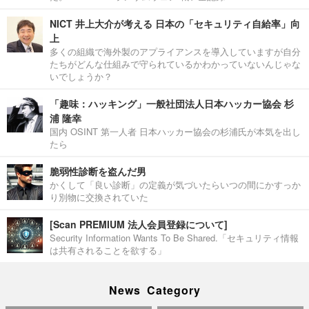
NICT 井上大介が考える 日本の「セキュリティ自給率」向
上
多くの組織で海外製のアプライアンスを導入していますが自分
たちがどんな仕組みで守られているかわかっていないんじゃな
いでしょうか？
「趣味：ハッキング」一般社団法人日本ハッカー協会 杉
浦 隆幸
国内 OSINT 第一人者 日本ハッカー協会の杉浦氏が本気を出し
たら
脆弱性診断を盗んだ男
かくして「良い診断」の定義が気づいたらいつの間にかすっか
り別物に交換されていた
[Scan PREMIUM 法人会員登録について]
Security Information Wants To Be Shared.「セキュリティ情報
は共有されることを欲する」
News Category