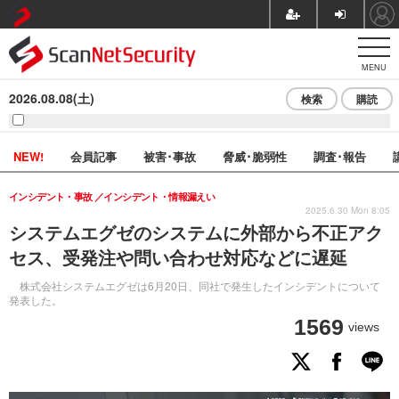
MENU
2026.08.08(土)
検索
購読
NEW!
会員記事
被害･事故
脅威･脆弱性
調査･報告
インシデント・事故
インシデント・情報漏えい
2025.6.30 Mon 8:05
システムエグゼのシステムに外部から不正アク
セス、受発注や問い合わせ対応などに遅延
株式会社システムエグゼは6月20日、同社で発生したインシデントについて
発表した。
1569
views