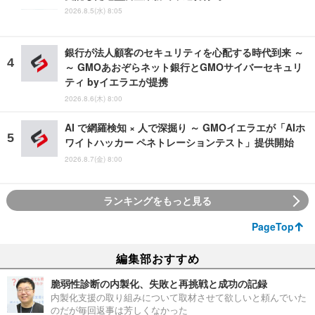
2026.8.5(水) 8:05
銀行が法人顧客のセキュリティを心配する時代到来 ～
～ GMOあおぞらネット銀行とGMOサイバーセキュリ
ティ byイエラエが提携
2026.8.6(木) 8:00
AI で網羅検知 × 人で深掘り ～ GMOイエラエが「AIホ
ワイトハッカー ペネトレーションテスト」提供開始
2026.8.7(金) 8:00
ランキングをもっと見る
PageTop
編集部おすすめ
脆弱性診断の内製化、失敗と再挑戦と成功の記録
内製化支援の取り組みについて取材させて欲しいと頼んでいた
のだが毎回返事は芳しくなかった