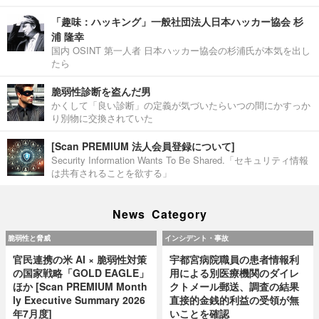
「趣味：ハッキング」一般社団法人日本ハッカー協会 杉
浦 隆幸
国内 OSINT 第一人者 日本ハッカー協会の杉浦氏が本気を出し
たら
脆弱性診断を盗んだ男
かくして「良い診断」の定義が気づいたらいつの間にかすっか
り別物に交換されていた
[Scan PREMIUM 法人会員登録について]
Security Information Wants To Be Shared.「セキュリティ情報
は共有されることを欲する」
News Category
脆弱性と脅威
インシデント・事故
官民連携の米 AI × 脆弱性対策
宇都宮病院職員の患者情報利
の国家戦略「GOLD EAGLE」
用による別医療機関のダイレ
ほか [Scan PREMIUM Month
クトメール郵送、調査の結果
ly Executive Summary 2026
直接的金銭的利益の受領が無
年7月度]
いことを確認