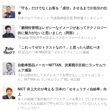
「守る」だけでなくお客を「成功」させるまでが自分の仕
事
日本プルーフポイント 代表取締役社長 野村健インタビュー
「脆弱性管理はレガシーなイメージがあってテクノロジー
的に魅力がないと思いました（阿部）」
Tenable 阿部淳平が語るエクスポージャーマネジメント
「これってゼロトラストなの？」と思ったら読むべき
ID 起点の “ HENNGE流 ” ゼロトラストここに爆誕
自動車部品メーカーNITTAN、決算開示目前にランサムウ
ェア感染
それは朝出社してタイムカードを押せないことからはじまっ
た。NITTAN vs ランサムウェア 戦い全記録
NICT 井上大介が考える 日本の「セキュリティ自給率」向
上
多くの組織で海外製のアプライアンスを導入していますが自分
たちがどんな仕組みで守られているかわかっていないんじゃな
いでしょうか？