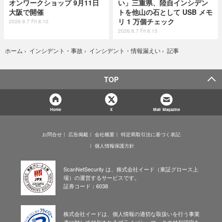
オンワークショップ 9月11日
い」三重県、陸自インシデン
大阪で開催
トを他山の石として USB メモ
リ 1 万個チェック
2026.8.7 Fri 8:10
2026.8.7 Fri 8:15
記事
ホーム
›
インシデント・事故
›
インシデント・情報漏えい
›
TOP
Home
X
Mail Magazine
お問合せ
広告掲載
会社概要
特定商取引法に基づく表記
個人情報保護方針
ScanNetSecurity は、株式会社イード（東証グロース上
場）の運営するサービスです。
証券コード：6038
株式会社イードは、個人情報の適切な取扱いを行う事業