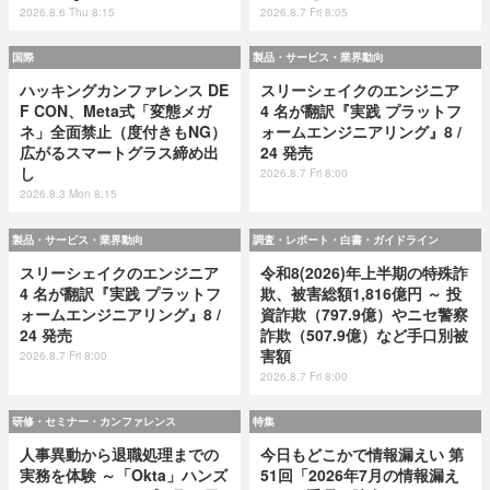
2026.8.6 Thu 8:15
2026.8.7 Fri 8:05
国際
製品・サービス・業界動向
ハッキングカンファレンス DE
スリーシェイクのエンジニア
F CON、Meta式「変態メガ
4 名が翻訳『実践 プラットフ
ネ」全面禁止（度付きもNG）
ォームエンジニアリング』8 /
広がるスマートグラス締め出
24 発売
し
2026.8.7 Fri 8:00
2026.8.3 Mon 8:15
製品・サービス・業界動向
調査・レポート・白書・ガイドライン
スリーシェイクのエンジニア
令和8(2026)年上半期の特殊詐
4 名が翻訳『実践 プラットフ
欺、被害総額1,816億円 ～ 投
ォームエンジニアリング』8 /
資詐欺（797.9億）やニセ警察
24 発売
詐欺（507.9億）など手口別被
害額
2026.8.7 Fri 8:00
2026.8.7 Fri 8:00
研修・セミナー・カンファレンス
特集
人事異動から退職処理までの
今日もどこかで情報漏えい 第
実務を体験 ～「Okta」ハンズ
51回「2026年7月の情報漏え