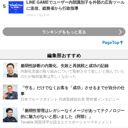
LINE GAMEでユーザー内部識別子を外部の広告ツール
に送信、総務省から行政指導
2026.8.7(金) 8:05
ランキングをもっと見る
PageTop
編集部おすすめ
脆弱性診断の内製化、失敗と再挑戦と成功の記録
内製化支援の取り組みについて取材させて欲しいと頼んでいた
のだが毎回返事は芳しくなかった
「守る」だけでなくお客を「成功」させるまでが自分の仕
事
日本プルーフポイント 代表取締役社長 野村健インタビュー
「脆弱性管理はレガシーなイメージがあってテクノロジー
的に魅力がないと思いました（阿部）」
Tenable 阿部淳平が語るエクスポージャーマネジメント