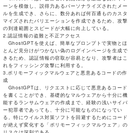
ーンを模倣し、説得力あるパーソナライズされたメー
ルを生成でき、さらに、数分あれば何百通ものカスタ
マイズされたバリエーションを作成できるため、攻撃
の到達範囲とスピードが大幅に向上している。
2.認証情報の盗難と不正アクセス
GhostGPTを使えば、簡単なプロンプトで実物とほ
とんど見分けがつかない偽のログインページを生成で
きるため、認証情報の窃取が容易となり、攻撃者はこ
れをフィッシング攻撃に利用する。
3.ポリモーフィックマルウェアと悪意あるコードの作
成
GhostGPTは、リクエストに応じて悪意あるコード
を書くことができ、基礎的なマルウェアから十分に機
能するランサムウェアの作成まで、経験の浅いサイバ
ー犯罪者であっても、十分に可能なものになってい
る。特にウイルス対策ソフトを回避するためにコード
が絶えず変化する「ポリモーフィックマルウェア」の
リスクは深刻である。