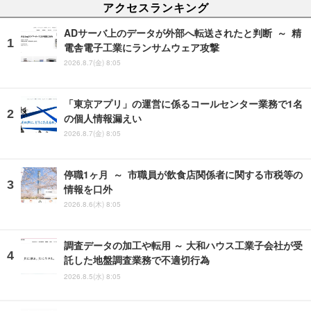
アクセスランキング
ADサーバ上のデータが外部へ転送されたと判断 ～ 精
電舎電子工業にランサムウェア攻撃
2026.8.7(金) 8:05
「東京アプリ」の運営に係るコールセンター業務で1名
の個人情報漏えい
2026.8.7(金) 8:05
停職1ヶ月 ～ 市職員が飲食店関係者に関する市税等の
情報を口外
2026.8.6(木) 8:05
調査データの加工や転用 ～ 大和ハウス工業子会社が受
託した地盤調査業務で不適切行為
2026.8.5(水) 8:05