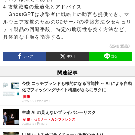
4.攻撃戦略の最適化とアドバイス
GhostGPTは攻撃者に戦略上の助言も提供でき、マ
ルウェア攻撃のためのC2サーバの構築方法やセキュリ
ティ製品の回避手段、特定の脆弱性を突く方法など、
具体的な手順を指導する。
《高橋 潤哉》
シェア
ポスト
送る
関連記事
今後 ニッチブランドも標的になる可能性 ～ AI による自動
化でフィッシングサイト構築がさらにラクに
国際
2025.5.21 Wed 8:10
生成 AI の見えないプライバシーリスク
研修・セミナー・カンファレンス
2025.3.21 Fri 8:10
LLM によるサプライチェーン攻撃の始まり