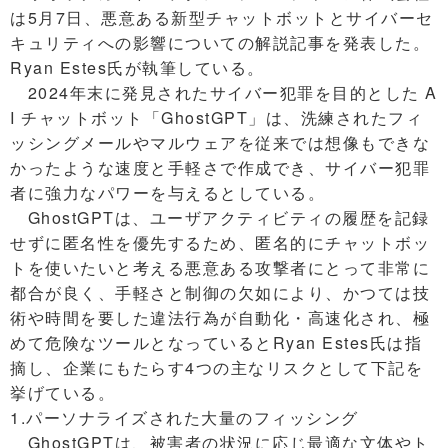
は5月7日、悪意ある新型チャットボットとサイバーセ
キュリティへの影響についての解説記事を発表した。
Ryan Estes氏が執筆している。
2024年末に発見されたサイバー犯罪を目的とした A
I チャットボット「GhostGPT」は、洗練されたフィ
ッシングメールやマルウェアを従来では想像もできな
かったような速度と手軽さで作成でき、サイバー犯罪
者に強力なパワーを与えるとしている。
GhostGPTは、ユーザアクティビティの履歴を記録
せずに匿名性を優先するため、匿名的にチャットボッ
トを使いたいと考える悪意ある攻撃者にとって非常に
都合が良く、手軽さと制御の欠如により、かつては技
術や時間を要した違法行為が自動化・高速化され、極
めて危険なツールとなっているとRyan Estes氏は指
摘し、企業にもたらす4つの主なリスクとして下記を
挙げている。
1.パーソナライズされた大量のフィッシング
GhostGPTは、被害者の状況に応じ最適な文体やト