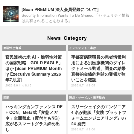
[Scan PREMIUM 法人会員登録について]
Security Information Wants To Be Shared.「セキュリティ情報
は共有されることを欲する」
News Category
脆弱性と脅威
インシデント・事故
官民連携の米 AI × 脆弱性対策
宇都宮病院職員の患者情報利
の国家戦略「GOLD EAGLE」
用による別医療機関のダイレ
ほか [Scan PREMIUM Month
クトメール郵送、調査の結果
ly Executive Summary 2026
直接的金銭的利益の受領が無
年7月度]
いことを確認
2026.8.6 Thu 8:15
2026.8.7 Fri 8:05
国際
製品・サービス・業界動向
ハッキングカンファレンス DE
スリーシェイクのエンジニア
F CON、Meta式「変態メガ
4 名が翻訳『実践 プラットフ
ネ」全面禁止（度付きもNG）
ォームエンジニアリング』8 /
広がるスマートグラス締め出
24 発売
し
2026.8.7 Fri 8:00