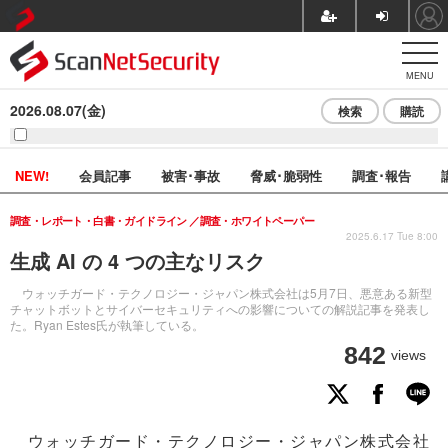
MENU
2026.08.07(金)
検索
購読
NEW!
会員記事
被害･事故
脅威･脆弱性
調査･報告
調査・レポート・白書・ガイドライン
調査・ホワイトペーパー
2025.6.17 Tue 8:00
生成 AI の 4 つの主なリスク
ウォッチガード・テクノロジー・ジャパン株式会社は5月7日、悪意ある新型
チャットボットとサイバーセキュリティへの影響についての解説記事を発表し
た。Ryan Estes氏が執筆している。
842
views
ウォッチガード・テクノロジー・ジャパン株式会社