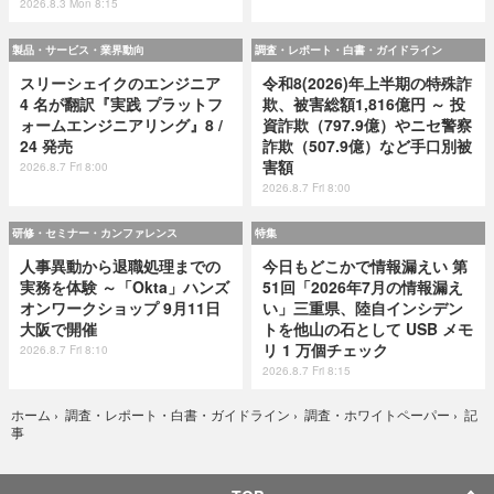
2026.8.3 Mon 8:15
製品・サービス・業界動向
調査・レポート・白書・ガイドライン
スリーシェイクのエンジニア
令和8(2026)年上半期の特殊詐
4 名が翻訳『実践 プラットフ
欺、被害総額1,816億円 ～ 投
ォームエンジニアリング』8 /
資詐欺（797.9億）やニセ警察
24 発売
詐欺（507.9億）など手口別被
害額
2026.8.7 Fri 8:00
2026.8.7 Fri 8:00
研修・セミナー・カンファレンス
特集
人事異動から退職処理までの
今日もどこかで情報漏えい 第
実務を体験 ～「Okta」ハンズ
51回「2026年7月の情報漏え
オンワークショップ 9月11日
い」三重県、陸自インシデン
大阪で開催
トを他山の石として USB メモ
リ 1 万個チェック
2026.8.7 Fri 8:10
2026.8.7 Fri 8:15
記
ホーム
›
調査・レポート・白書・ガイドライン
›
調査・ホワイトペーパー
›
事