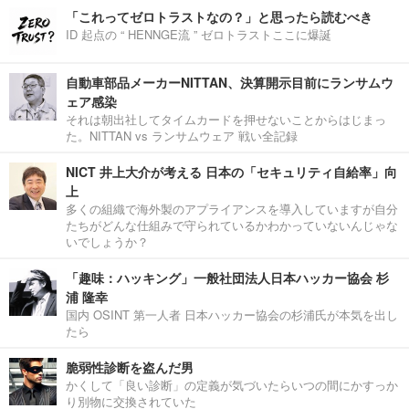
「これってゼロトラストなの？」と思ったら読むべき
ID 起点の “ HENNGE流 ” ゼロトラストここに爆誕
自動車部品メーカーNITTAN、決算開示目前にランサムウ
ェア感染
それは朝出社してタイムカードを押せないことからはじまっ
た。NITTAN vs ランサムウェア 戦い全記録
NICT 井上大介が考える 日本の「セキュリティ自給率」向
上
多くの組織で海外製のアプライアンスを導入していますが自分
たちがどんな仕組みで守られているかわかっていないんじゃな
いでしょうか？
「趣味：ハッキング」一般社団法人日本ハッカー協会 杉
浦 隆幸
国内 OSINT 第一人者 日本ハッカー協会の杉浦氏が本気を出し
たら
脆弱性診断を盗んだ男
かくして「良い診断」の定義が気づいたらいつの間にかすっか
り別物に交換されていた