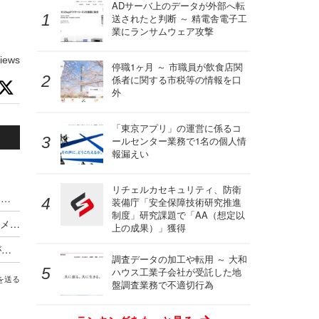
ADサーバ上のデータが外部へ転
送されたと判断 ～ 精電舎電子工
業にランサムウェア攻撃
iews
停職1ヶ月 ～ 市職員が飲食店関
係者に関する市税等の情報を口
外
「東京アプリ」の運営に係るコ
ールセンター業務で1名の個人情
報漏えい
リチェルカセキュリティ、防衛
TwoFive、2026年上半期のフィッシングトレンドを公開 ～ Azure の悪用拡大
装備庁「安全保障技術研究推進
制度」研究課題で「AA（想定以
取引先装うフィッシングメール受信、偽サイトでメールアカウントの認証情報入力
上の成果）」獲得
2日間全科目休講 ～ 札幌国際大学のアカウントがフィッシングメール被害
調査データの加工や転用 ～ 大和
ハウス工業子会社が受託した地
を送る
盤調査業務で不適切行為