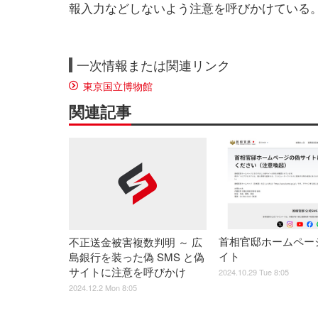
報入力などしないよう注意を呼びかけている
一次情報または関連リンク
東京国立博物館
関連記事
首相官邸ホームペー
不正送金被害複数判明 ～ 広
イト
島銀行を装った偽 SMS と偽
サイトに注意を呼びかけ
2024.10.29 Tue 8:05
2024.12.2 Mon 8:05