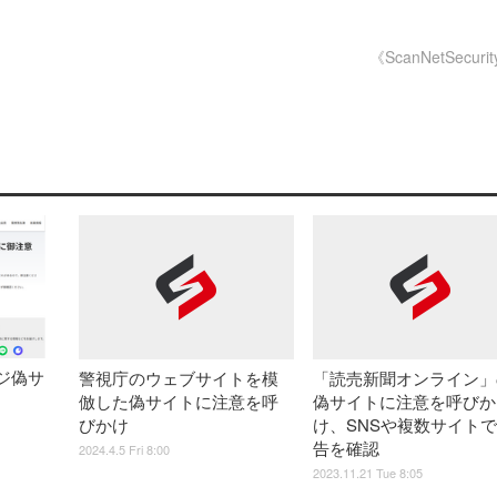
。
《ScanNetSecuri
ジ偽サ
警視庁のウェブサイトを模
「読売新聞オンライン」
倣した偽サイトに注意を呼
偽サイトに注意を呼びか
びかけ
け、SNSや複数サイト
告を確認
2024.4.5 Fri 8:00
2023.11.21 Tue 8:05