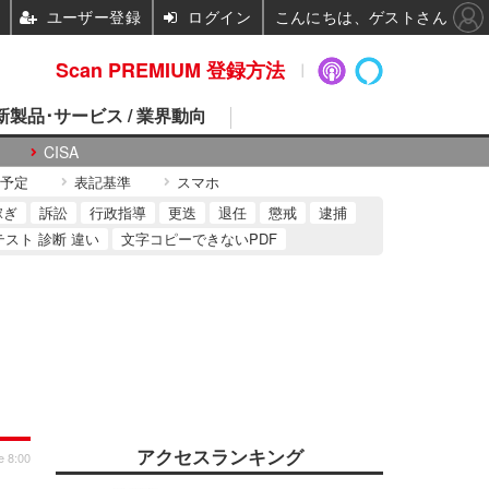
ユーザー登録
ログイン
こんにちは、ゲストさん
Scan PREMIUM 登録方法
 新製品･サービス / 業界動向
CISA
予定
表記基準
スマホ
稼ぎ
訴訟
行政指導
更迭
退任
懲戒
逮捕
テスト 診断 違い
文字コピーできないPDF
アクセスランキング
e 8:00