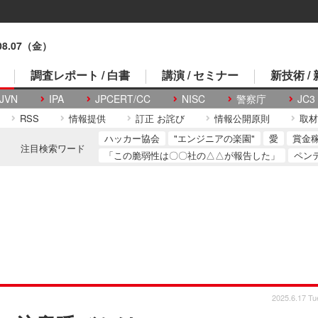
.08.07（金）
調査レポート / 白書
講演 / セミナー
新技術 /
JVN
IPA
JPCERT/CC
NISC
警察庁
JC3
RSS
情報提供
訂正 お詫び
情報公開原則
取材
ハッカー協会
"エンジニアの楽園"
愛
賞金
注目検索ワード
「この脆弱性は〇〇社の△△が報告した」
ペン
2025.6.17 Tu