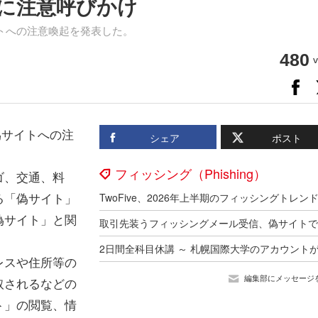
に注意呼びかけ
トへの注意喚起を発表した。
480
v
偽サイトへの注
シェア
ポスト
フィッシング（Phishing）
ゴ、交通、料
る「偽サイト」
偽サイト」と関
レスや住所等の
編集部にメッセージ
取されるなどの
ト」の閲覧、情