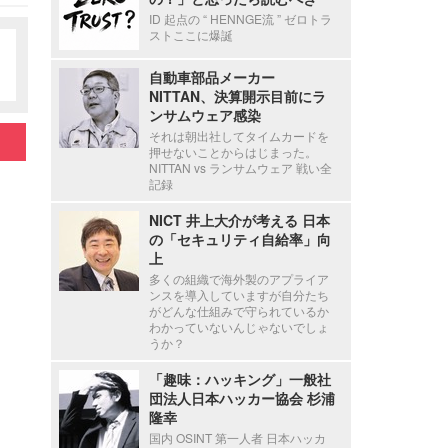
ID 起点の “ HENNGE流 ” ゼロトラ
ストここに爆誕
自動車部品メーカー
NITTAN、決算開示目前にラ
ンサムウェア感染
それは朝出社してタイムカードを
押せないことからはじまった。
NITTAN vs ランサムウェア 戦い全
記録
NICT 井上大介が考える 日本
の「セキュリティ自給率」向
上
多くの組織で海外製のアプライア
ンスを導入していますが自分たち
がどんな仕組みで守られているか
わかっていないんじゃないでしょ
うか？
「趣味：ハッキング」一般社
団法人日本ハッカー協会 杉浦
隆幸
国内 OSINT 第一人者 日本ハッカ