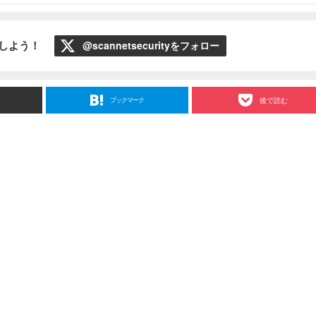
ローしよう！
@scannetsecurityをフォロー
ブックマーク
後で読む