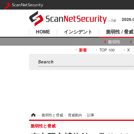
ScanNetSecurity
2026
HOME
インシデント
脆弱性 / 脅威
脆弱性
新着
TOP 100
X
ホーム
›
脆弱性と脅威
›
脅威動向
›
記事
脆弱性と脅威