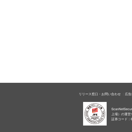
リリース窓口・お問い合わせ
広告
ScanNetS
上場）の運営
証券コード：6