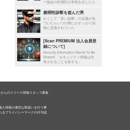
ー協会の杉浦氏が本気を出したら
脆弱性診断を盗んだ男
かくして「良い診断」の定義が気
づいたらいつの間にかすっかり別
物に交換されていた
[Scan PREMIUM 法人会員登
録について]
Security Information Wants To Be
Shared.「セキュリティ情報は共
有されることを欲する」
ドからのリリース情報
スタッフ募集
個人情報の適切な取扱いを行う事
れるプライバシーマークの付与認