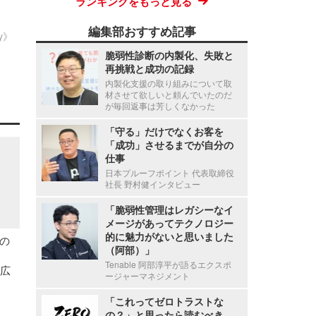
ランキングをもっと見る
編集部おすすめ記事
ty》
脆弱性診断の内製化、失敗と
再挑戦と成功の記録
内製化支援の取り組みについて取
材させて欲しいと頼んでいたのだ
が毎回返事は芳しくなかった
「守る」だけでなくお客を
「成功」させるまでが自分の
仕事
日本プルーフポイント 代表取締役
社長 野村健インタビュー
「脆弱性管理はレガシーなイ
メージがあってテクノロジー
的に魅力がないと思いました
の
（阿部）」
Tenable 阿部淳平が語るエクスポ
で広
ージャーマネジメント
「これってゼロトラストな
の？」と思ったら読むべき