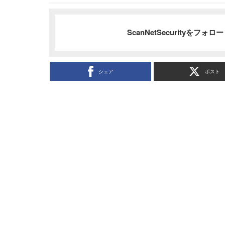
ScanNetSecurityをフォ
シェア
ポスト