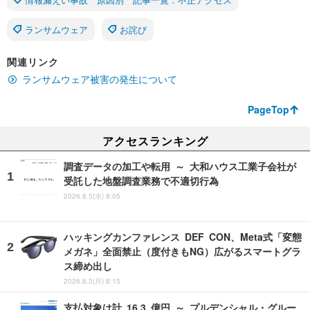
ランサムウェア
お詫び
関連リンク
ランサムウェア被害の発生について
PageTop
アクセスランキング
調査データの加工や転用 ～ 大和ハウス工業子会社が
受託した地盤調査業務で不適切行為
2026.8.5(水) 8:05
ハッキングカンファレンス DEF CON、Meta式「変態
メガネ」全面禁止（度付きもNG）広がるスマートグラ
ス締め出し
2026.8.3(月) 8:15
支払対象は計 16.3 億円 ～ プルデンシャル・グルー