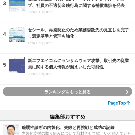
プ、社員の不適切金銭行為に関する補償進捗を発表
2026.8.4(火) 8:05
セシール、再発防止のため業務委託先の見直しを完了
し選定基準と管理も強化
2026.8.5(水) 8:05
新エフエイコムにランサムウェア攻撃、取引先の従業
員に関する個人情報が漏えいした可能性
2026.8.6(木) 8:05
ランキングをもっと見る
PageTop
編集部おすすめ
脆弱性診断の内製化、失敗と再挑戦と成功の記録
内製化支援の取り組みについて取材させて欲しいと頼んでいた