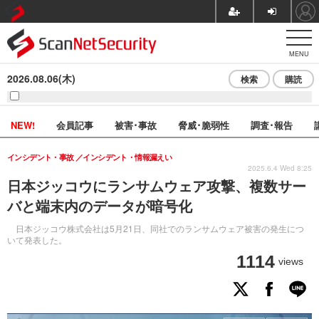
MENU
2026.08.06(木)
検索
購読
NEW!
会員記事
被害･事故
脅威･脆弱性
調査･報告
インシデント・事故
インシデント・情報漏えい
2025.6.4 Wed 8:25
日本ジッコウにランサムウェア攻撃、複数サー
バと端末内のデータが暗号化
日本ジッコウ株式会社は5月21日、同社でのランサムウェア被害の発生につ
いて発表した。
1114
views