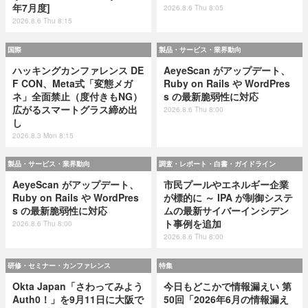
年7月度]
2026.8.6 Thu 8:05
2026.8.6 Thu 8:15
国際
製品・サービス・業界動向
ハッキングカンファレンス DE
AeyeScan がアップデート、
F CON、Meta式「変態メガ
Ruby on Rails や WordPres
ネ」全面禁止（度付きもNG）
s の最新脆弱性に対応
広がるスマートグラス締め出
2026.8.6 Thu 8:00
し
2026.8.3 Mon 8:15
製品・サービス・業界動向
調査・レポート・白書・ガイドライン
AeyeScan がアップデート、
市民プールやエネルギー企業
Ruby on Rails や WordPres
が標的に ～ IPA が制御システ
s の最新脆弱性に対応
ムの最新サイバーインシデン
ト事例を追加
2026.8.6 Thu 8:00
2026.8.6 Thu 8:00
研修・セミナー・カンファレンス
特集
Okta Japan「さわってみよう
今日もどこかで情報漏えい 第
Auth0！」を9月11日に大阪で
50回「2026年6月の情報漏え