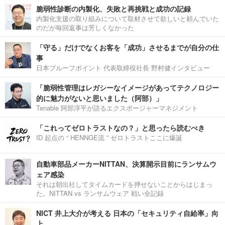
脆弱性診断の内製化、失敗と再挑戦と成功の記録
内製化支援の取り組みについて取材させて欲しいと頼んでいた
のだが毎回返事は芳しくなかった
「守る」だけでなくお客を「成功」させるまでが自分の仕
事
日本プルーフポイント 代表取締役社長 野村健インタビュー
「脆弱性管理はレガシーなイメージがあってテクノロジー
的に魅力がないと思いました（阿部）」
Tenable 阿部淳平が語るエクスポージャーマネジメント
「これってゼロトラストなの？」と思ったら読むべき
ID 起点の “ HENNGE流 ” ゼロトラストここに爆誕
自動車部品メーカーNITTAN、決算開示目前にランサムウ
ェア感染
それは朝出社してタイムカードを押せないことからはじまっ
た。NITTAN vs ランサムウェア 戦い全記録
NICT 井上大介が考える 日本の「セキュリティ自給率」向
上