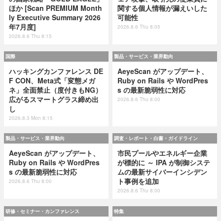
ほか [Scan PREMIUM Month
関する個人情報が漏えいした
ly Executive Summary 2026
可能性
年7月度]
2026.8.6 Thu 8:05
2026.8.6 Thu 8:15
国際
製品・サービス・業界動向
ハッキングカンファレンス DE
AeyeScan がアップデート、
F CON、Meta式「変態メガ
Ruby on Rails や WordPres
ネ」全面禁止（度付きもNG）
s の最新脆弱性に対応
広がるスマートグラス締め出
2026.8.6 Thu 8:00
し
2026.8.3 Mon 8:15
製品・サービス・業界動向
調査・レポート・白書・ガイドライン
AeyeScan がアップデート、
市民プールやエネルギー企業
Ruby on Rails や WordPres
が標的に ～ IPA が制御システ
s の最新脆弱性に対応
ムの最新サイバーインシデン
ト事例を追加
2026.8.6 Thu 8:00
2026.8.6 Thu 8:00
研修・セミナー・カンファレンス
特集