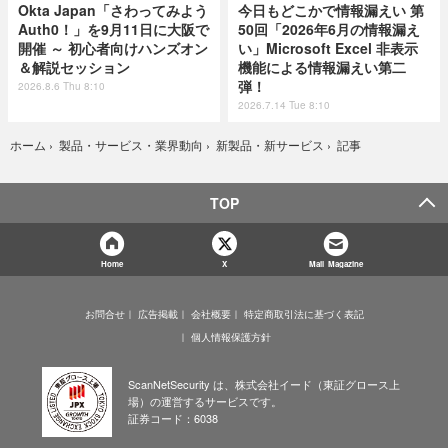
Okta Japan「さわってみよう
今日もどこかで情報漏えい 第
Auth0！」を9月11日に大阪で
50回「2026年6月の情報漏え
開催 ～ 初心者向けハンズオン
い」Microsoft Excel 非表示
＆解説セッション
機能による情報漏えい第二
弾！
2026.8.6 Thu 8:10
2026.7.14 Tue 8:10
記事
ホーム
›
製品・サービス・業界動向
›
新製品・新サービス
›
TOP
Home
X
Mail Magazine
お問合せ
広告掲載
会社概要
特定商取引法に基づく表記
個人情報保護方針
ScanNetSecurity は、株式会社イード（東証グロース上
場）の運営するサービスです。
証券コード：6038