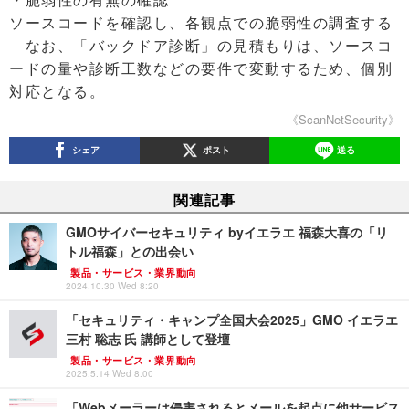
ソースコードを確認し、各観点での脆弱性の調査する
なお、「バックドア診断」の見積もりは、ソースコ
ードの量や診断工数などの要件で変動するため、個別
対応となる。
《ScanNetSecurity》
シェア
ポスト
送る
関連記事
GMOサイバーセキュリティ byイエラエ 福森大喜の「リ
トル福森」との出会い
製品・サービス・業界動向
2024.10.30 Wed 8:20
「セキュリティ・キャンプ全国大会2025」GMO イエラエ
三村 聡志 氏 講師として登壇
製品・サービス・業界動向
2025.5.14 Wed 8:00
「Webメーラーは侵害されるとメールを起点に他サービス