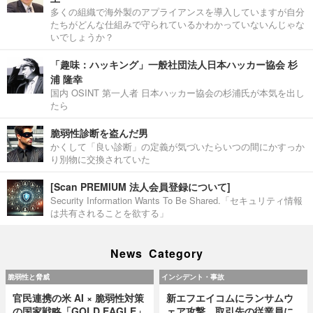
多くの組織で海外製のアプライアンスを導入していますが自分
たちがどんな仕組みで守られているかわかっていないんじゃな
いでしょうか？
「趣味：ハッキング」一般社団法人日本ハッカー協会 杉
浦 隆幸
国内 OSINT 第一人者 日本ハッカー協会の杉浦氏が本気を出し
たら
脆弱性診断を盗んだ男
かくして「良い診断」の定義が気づいたらいつの間にかすっか
り別物に交換されていた
[Scan PREMIUM 法人会員登録について]
Security Information Wants To Be Shared.「セキュリティ情報
は共有されることを欲する」
News Category
脆弱性と脅威
インシデント・事故
官民連携の米 AI × 脆弱性対策
新エフエイコムにランサムウ
の国家戦略「GOLD EAGLE」
ェア攻撃、取引先の従業員に