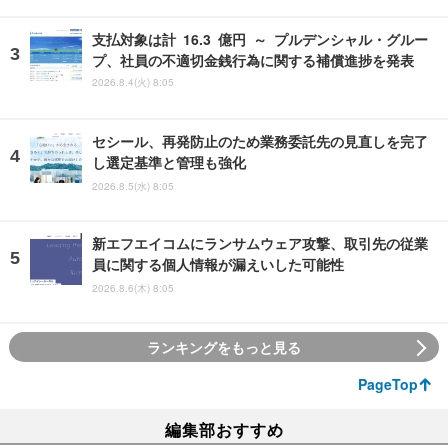
支払対象は計 16.3 億円 ～ プルデンシャル・グルー
プ、社員の不適切金銭行為に関する補償進捗を発表
2026.8.4(火) 8:05
セシール、再発防止のため業務委託先の見直しを完了
し選定基準と管理も強化
2026.8.5(水) 8:05
新エフエイコムにランサムウェア攻撃、取引先の従業
員に関する個人情報が漏えいした可能性
2026.8.6(木) 8:05
ランキングをもっと見る
PageTop
編集部おすすめ