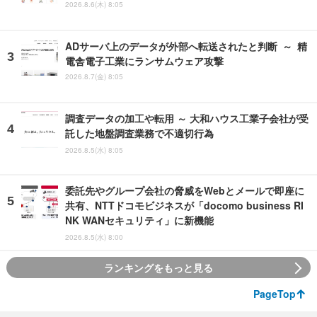
2026.8.6(木) 8:05
ADサーバ上のデータが外部へ転送されたと判断 ～ 精
電舎電子工業にランサムウェア攻撃
2026.8.7(金) 8:05
調査データの加工や転用 ～ 大和ハウス工業子会社が受
託した地盤調査業務で不適切行為
2026.8.5(水) 8:05
委託先やグループ会社の脅威をWebとメールで即座に
共有、NTTドコモビジネスが「docomo business RI
NK WANセキュリティ」に新機能
2026.8.5(水) 8:00
ランキングをもっと見る
PageTop