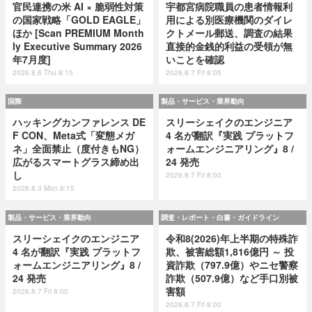
官民連携の米 AI × 脆弱性対策
宇都宮病院職員の患者情報利
の国家戦略「GOLD EAGLE」
用による別医療機関のダイレ
ほか [Scan PREMIUM Month
クトメール郵送、調査の結果
ly Executive Summary 2026
直接的金銭的利益の受領が無
年7月度]
いことを確認
2026.8.6 Thu 8:15
2026.8.7 Fri 8:05
国際
製品・サービス・業界動向
ハッキングカンファレンス DE
スリーシェイクのエンジニア
F CON、Meta式「変態メガ
4 名が翻訳『実践 プラットフ
ネ」全面禁止（度付きもNG）
ォームエンジニアリング』8 /
広がるスマートグラス締め出
24 発売
し
2026.8.7 Fri 8:00
2026.8.3 Mon 8:15
製品・サービス・業界動向
調査・レポート・白書・ガイドライン
スリーシェイクのエンジニア
令和8(2026)年上半期の特殊詐
4 名が翻訳『実践 プラットフ
欺、被害総額1,816億円 ～ 投
ォームエンジニアリング』8 /
資詐欺（797.9億）やニセ警察
24 発売
詐欺（507.9億）など手口別被
害額
2026.8.7 Fri 8:00
2026.8.7 Fri 8:00