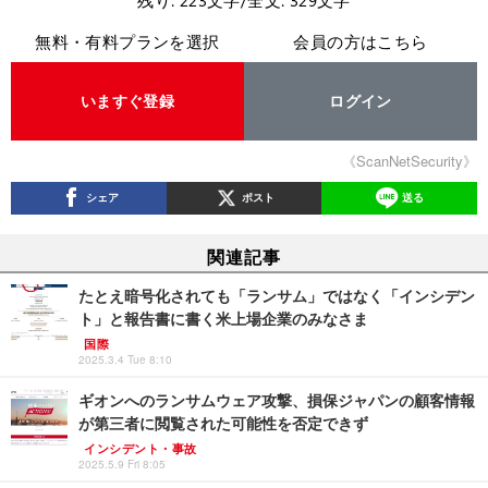
残り: 223文字/全文: 329文字
無料・有料プランを選択
会員の方はこちら
いますぐ登録
ログイン
《ScanNetSecurity》
シェア
ポスト
送る
関連記事
たとえ暗号化されても「ランサム」ではなく「インシデン
ト」と報告書に書く米上場企業のみなさま
国際
2025.3.4 Tue 8:10
ギオンへのランサムウェア攻撃、損保ジャパンの顧客情報
が第三者に閲覧された可能性を否定できず
インシデント・事故
2025.5.9 Fri 8:05