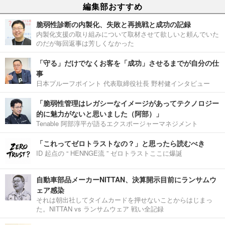
編集部おすすめ
脆弱性診断の内製化、失敗と再挑戦と成功の記録
内製化支援の取り組みについて取材させて欲しいと頼んでいた
のだが毎回返事は芳しくなかった
「守る」だけでなくお客を「成功」させるまでが自分の仕
事
日本プルーフポイント 代表取締役社長 野村健インタビュー
「脆弱性管理はレガシーなイメージがあってテクノロジー
的に魅力がないと思いました（阿部）」
Tenable 阿部淳平が語るエクスポージャーマネジメント
「これってゼロトラストなの？」と思ったら読むべき
ID 起点の “ HENNGE流 ” ゼロトラストここに爆誕
自動車部品メーカーNITTAN、決算開示目前にランサムウ
ェア感染
それは朝出社してタイムカードを押せないことからはじまっ
た。NITTAN vs ランサムウェア 戦い全記録