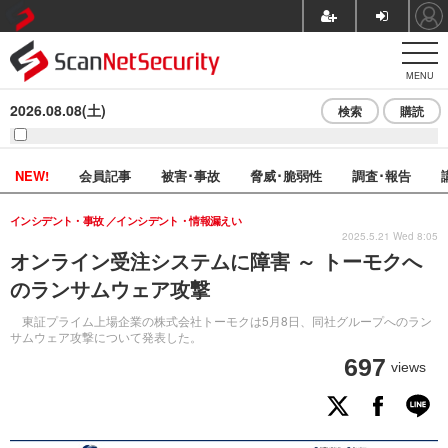
MENU
2026.08.08(土)
検索
購読
NEW!
会員記事
被害･事故
脅威･脆弱性
調査･報告
インシデント・事故
インシデント・情報漏えい
2025.5.21 Wed 8:05
オンライン受注システムに障害 ～ トーモクへ
のランサムウェア攻撃
東証プライム上場企業の株式会社トーモクは5月8日、同社グループへのラン
サムウェア攻撃について発表した。
697
views