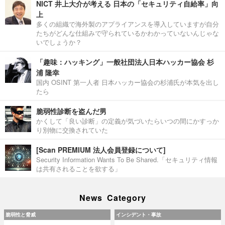
NICT 井上大介が考える 日本の「セキュリティ自給率」向
上
多くの組織で海外製のアプライアンスを導入していますが自分
たちがどんな仕組みで守られているかわかっていないんじゃな
いでしょうか？
「趣味：ハッキング」一般社団法人日本ハッカー協会 杉
浦 隆幸
国内 OSINT 第一人者 日本ハッカー協会の杉浦氏が本気を出し
たら
脆弱性診断を盗んだ男
かくして「良い診断」の定義が気づいたらいつの間にかすっか
り別物に交換されていた
[Scan PREMIUM 法人会員登録について]
Security Information Wants To Be Shared.「セキュリティ情報
は共有されることを欲する」
News Category
脆弱性と脅威
インシデント・事故