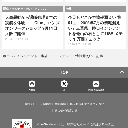
研修・セミナー・カンファレンス
特集
人事異動から退職処理までの
今日もどこかで情報漏えい 第
実務を体験 ～「Okta」ハンズ
51回「2026年7月の情報漏え
オンワークショップ 9月11日
い」三重県、陸自インシデン
大阪で開催
トを他山の石として USB メモ
リ 1 万個チェック
2026.8.7 Fri 8:10
2026.8.7 Fri 8:15
記事
ホーム
›
インシデント・事故
›
インシデント・情報漏えい
›
TOP
Home
X
Mail Magazine
お問合せ
広告掲載
会社概要
特定商取引法に基づく表記
個人情報保護方針
ScanNetSecurity は、株式会社イード（東証グロース上