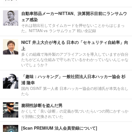
自動車部品メーカーNITTAN、決算開示目前にランサムウ
ェア感染
それは朝出社してタイムカードを押せないことからはじまっ
た。NITTAN vs ランサムウェア 戦い全記録
NICT 井上大介が考える 日本の「セキュリティ自給率」向
上
多くの組織で海外製のアプライアンスを導入していますが自分
たちがどんな仕組みで守られているかわかっていないんじゃな
いでしょうか？
「趣味：ハッキング」一般社団法人日本ハッカー協会 杉
浦 隆幸
国内 OSINT 第一人者 日本ハッカー協会の杉浦氏が本気を出し
たら
脆弱性診断を盗んだ男
かくして「良い診断」の定義が気づいたらいつの間にかすっか
り別物に交換されていた
[Scan PREMIUM 法人会員登録について]