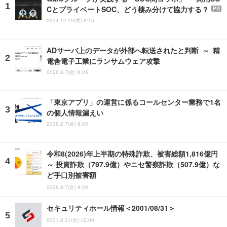
CとプライベートSOC、どう棲み分けて協力する？
PR
2024.12.19(木) 8:15
ADサーバ上のデータが外部へ転送されたと判断 ～ 精
電舎電子工業にランサムウェア攻撃
2026.8.7(金) 8:05
「東京アプリ」の運営に係るコールセンター業務で1名
の個人情報漏えい
2026.8.7(金) 8:05
令和8(2026)年上半期の特殊詐欺、被害総額1,816億円
～ 投資詐欺（797.9億）やニセ警察詐欺（507.9億）な
ど手口別被害額
2026.8.7(金) 8:00
セキュリティホール情報＜2001/08/31＞
2001.8.31(金) 12:00