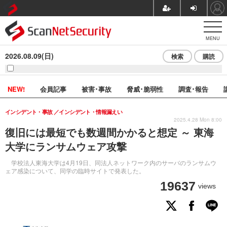
MENU
2026.08.09(日)
検索
購読
NEW!
会員記事
被害･事故
脅威･脆弱性
調査･報告
インシデント・事故
インシデント・情報漏えい
2025.4.28 Mon 8:00
復旧には最短でも数週間かかると想定 ～ 東海
大学にランサムウェア攻撃
学校法人東海大学は4月19日、同法人ネットワーク内のサーバのランサムウ
ェア感染について、同学の臨時サイトで発表した。
19637
views