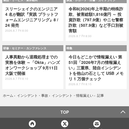
製品・サービス・業界動向
調査・レポート・白書・ガイドライン
スリーシェイクのエンジニア
令和8(2026)年上半期の特殊詐
4 名が翻訳『実践 プラットフ
欺、被害総額1,816億円 ～ 投
ォームエンジニアリング』8 /
資詐欺（797.9億）やニセ警察
24 発売
詐欺（507.9億）など手口別被
害額
2026.8.7 Fri 8:00
2026.8.7 Fri 8:00
研修・セミナー・カンファレンス
特集
人事異動から退職処理までの
今日もどこかで情報漏えい 第
実務を体験 ～「Okta」ハンズ
51回「2026年7月の情報漏え
オンワークショップ 9月11日
い」三重県、陸自インシデン
大阪で開催
トを他山の石として USB メモ
リ 1 万個チェック
2026.8.7 Fri 8:10
2026.8.7 Fri 8:15
記事
ホーム
›
インシデント・事故
›
インシデント・情報漏えい
›
TOP