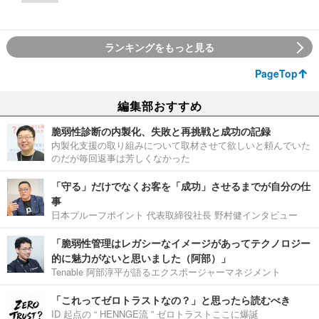
ランキングをもっと見る
PageTop
編集部おすすめ
脆弱性診断の内製化、失敗と再挑戦と成功の記録
内製化支援の取り組みについて取材させて欲しいと頼んでいた
のだが毎回返事は芳しくなかった
「守る」だけでなくお客を「成功」させるまでが自分の仕
事
日本プルーフポイント 代表取締役社長 野村健インタビュー
「脆弱性管理はレガシーなイメージがあってテクノロジー
的に魅力がないと思いました（阿部）」
Tenable 阿部淳平が語るエクスポージャーマネジメント
「これってゼロトラストなの？」と思ったら読むべき
ID 起点の “ HENNGE流 ” ゼロトラストここに爆誕