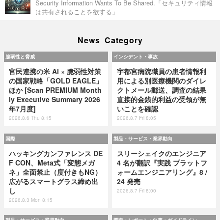
Security Information Wants To Be Shared.「セキュリティ情報
は共有されることを欲する」
News Category
脆弱性と脅威
インシデント・事故
官民連携の米 AI × 脆弱性対策
宇都宮病院職員の患者情報利
の国家戦略「GOLD EAGLE」
用による別医療機関のダイレ
ほか [Scan PREMIUM Month
クトメール郵送、調査の結果
ly Executive Summary 2026
直接的金銭的利益の受領が無
年7月度]
いことを確認
2026.8.6 Thu 8:15
2026.8.7 Fri 8:05
国際
製品・サービス・業界動向
ハッキングカンファレンス DE
スリーシェイクのエンジニア
F CON、Meta式「変態メガ
4 名が翻訳『実践 プラットフ
ネ」全面禁止（度付きもNG）
ォームエンジニアリング』8 /
広がるスマートグラス締め出
24 発売
し
2026.8.7 Fri 8:00
2026.8.3 Mon 8:15