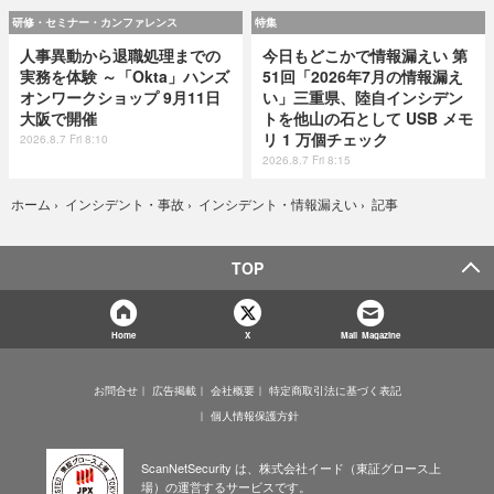
研修・セミナー・カンファレンス
特集
人事異動から退職処理までの
今日もどこかで情報漏えい 第
実務を体験 ～「Okta」ハンズ
51回「2026年7月の情報漏え
オンワークショップ 9月11日
い」三重県、陸自インシデン
大阪で開催
トを他山の石として USB メモ
リ 1 万個チェック
2026.8.7 Fri 8:10
2026.8.7 Fri 8:15
記事
ホーム
›
インシデント・事故
›
インシデント・情報漏えい
›
TOP
Home
X
Mail Magazine
お問合せ
広告掲載
会社概要
特定商取引法に基づく表記
個人情報保護方針
ScanNetSecurity は、株式会社イード（東証グロース上
場）の運営するサービスです。