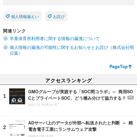
個人情報漏えい
お詫び
関連リンク
学童保育所利用者に関する情報の漏洩について
個人情報の漏洩の可能性に関するお知らせとお詫び（株式会社明
日葉）
PageTop
アクセスランキング
GMOグループが実践する「SOC間コラボ」～ 商用SO
CとプライベートSOC、どう棲み分けて協力する？
PR
2024.12.19(木) 8:15
ADサーバ上のデータが外部へ転送されたと判断 ～ 精
電舎電子工業にランサムウェア攻撃
2026.8.7(金) 8:05