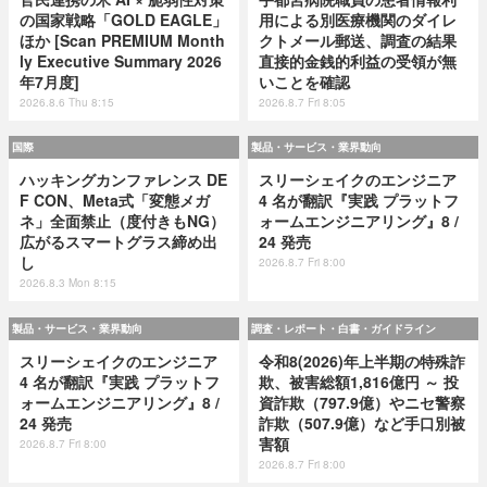
の国家戦略「GOLD EAGLE」
用による別医療機関のダイレ
ほか [Scan PREMIUM Month
クトメール郵送、調査の結果
ly Executive Summary 2026
直接的金銭的利益の受領が無
年7月度]
いことを確認
2026.8.6 Thu 8:15
2026.8.7 Fri 8:05
国際
製品・サービス・業界動向
ハッキングカンファレンス DE
スリーシェイクのエンジニア
F CON、Meta式「変態メガ
4 名が翻訳『実践 プラットフ
ネ」全面禁止（度付きもNG）
ォームエンジニアリング』8 /
広がるスマートグラス締め出
24 発売
し
2026.8.7 Fri 8:00
2026.8.3 Mon 8:15
製品・サービス・業界動向
調査・レポート・白書・ガイドライン
スリーシェイクのエンジニア
令和8(2026)年上半期の特殊詐
4 名が翻訳『実践 プラットフ
欺、被害総額1,816億円 ～ 投
ォームエンジニアリング』8 /
資詐欺（797.9億）やニセ警察
24 発売
詐欺（507.9億）など手口別被
害額
2026.8.7 Fri 8:00
2026.8.7 Fri 8:00