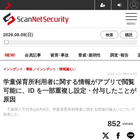
MENU
2026.08.09(日)
検索
購読
NEW!
会員記事
被害･事故
脅威･脆弱性
調査･報告
インシデント・事故
インシデント・情報漏えい
2025.4.21 Mon 8:05
学童保育所利用者に関する情報がアプリで閲覧
可能に、ID を一部重複し設定・付与したことが
原因
千葉県八千代市は4月4日、学童保育所利用者に関する情報の漏えいについて
発表した。
852
views