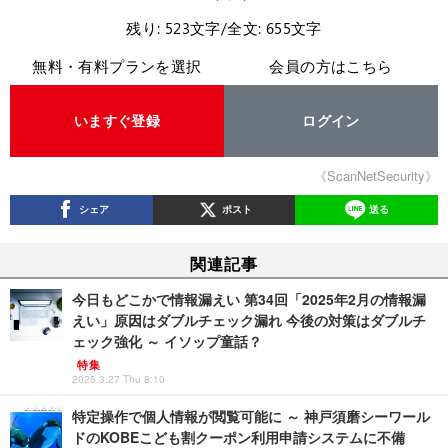
残り: 523文字/全文: 655文字
無料・有料プランを選択
会員の方はこちら
いますぐ登録
ログイン
《ScanNetSecurity》
シェア
ポスト
送る
関連記事
今日もどこかで情報漏えい 第34回「2025年2月の情報漏
えい」原因はダブルチェック漏れ 今後の対策はダブルチ
ェック強化 ～ イソップ童話？
特集
2025.3.27 Thu 8:10
特定操作で個人情報が閲覧可能に ～ 神戸須磨シーワール
ドのKOBEこども割クーポン利用申請システムに不備