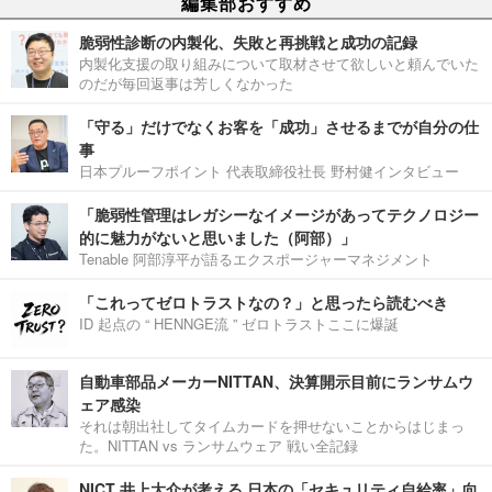
編集部おすすめ
脆弱性診断の内製化、失敗と再挑戦と成功の記録
内製化支援の取り組みについて取材させて欲しいと頼んでいた
のだが毎回返事は芳しくなかった
「守る」だけでなくお客を「成功」させるまでが自分の仕
事
日本プルーフポイント 代表取締役社長 野村健インタビュー
「脆弱性管理はレガシーなイメージがあってテクノロジー
的に魅力がないと思いました（阿部）」
Tenable 阿部淳平が語るエクスポージャーマネジメント
「これってゼロトラストなの？」と思ったら読むべき
ID 起点の “ HENNGE流 ” ゼロトラストここに爆誕
自動車部品メーカーNITTAN、決算開示目前にランサムウ
ェア感染
それは朝出社してタイムカードを押せないことからはじまっ
た。NITTAN vs ランサムウェア 戦い全記録
NICT 井上大介が考える 日本の「セキュリティ自給率」向