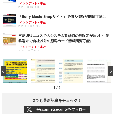
インシデント・事故
2025.4.3 Thu 8:05
「Sony Music Shopサイト」で個人情報が閲覧可能に
インシデント・事故
2025.3.4 Tue 8:05
三菱UFJニコスでのシステム改修時の誤設定が原因 ～ 業
務端末で自社以外の顧客カード情報閲覧可能に
インシデント・事故
2025.2.25 Tue 17:30
‹
1
/
2
Xでも最新記事をチェック！
@scannetsecurityをフォロー