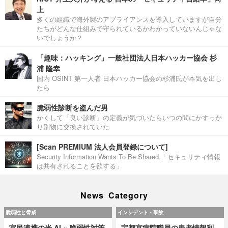
上
多くの組織で海外製のアプライアンスを導入していますが自分
たちがどんな仕組みで守られているかわかっていないんじゃな
いでしょうか？
「趣味：ハッキング」一般社団法人日本ハッカー協会 杉
浦 隆幸
国内 OSINT 第一人者 日本ハッカー協会の杉浦氏が本気を出し
たら
脆弱性診断を盗んだ男
かくして「良い診断」の定義が気づいたらいつの間にかすっか
り別物に交換されていた
[Scan PREMIUM 法人会員登録について]
Security Information Wants To Be Shared.「セキュリティ情報
は共有されることを欲する」
News Category
脆弱性と脅威
インシデント・事故
官民連携の米 AI × 脆弱性対策
宇都宮病院職員の患者情報利