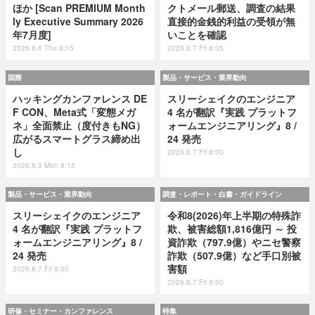
ほか [Scan PREMIUM Month
クトメール郵送、調査の結果
ly Executive Summary 2026
直接的金銭的利益の受領が無
年7月度]
いことを確認
2026.8.6 Thu 8:15
2026.8.7 Fri 8:05
国際
製品・サービス・業界動向
ハッキングカンファレンス DE
スリーシェイクのエンジニア
F CON、Meta式「変態メガ
4 名が翻訳『実践 プラットフ
ネ」全面禁止（度付きもNG）
ォームエンジニアリング』8 /
広がるスマートグラス締め出
24 発売
し
2026.8.7 Fri 8:00
2026.8.3 Mon 8:15
製品・サービス・業界動向
調査・レポート・白書・ガイドライン
スリーシェイクのエンジニア
令和8(2026)年上半期の特殊詐
4 名が翻訳『実践 プラットフ
欺、被害総額1,816億円 ～ 投
ォームエンジニアリング』8 /
資詐欺（797.9億）やニセ警察
24 発売
詐欺（507.9億）など手口別被
害額
2026.8.7 Fri 8:00
2026.8.7 Fri 8:00
研修・セミナー・カンファレンス
特集