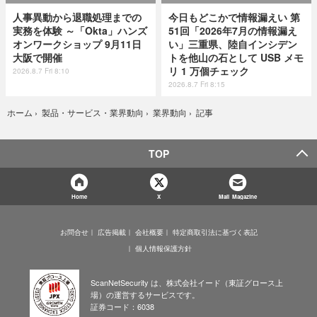
人事異動から退職処理までの
今日もどこかで情報漏えい 第
実務を体験 ～「Okta」ハンズ
51回「2026年7月の情報漏え
オンワークショップ 9月11日
い」三重県、陸自インシデン
大阪で開催
トを他山の石として USB メモ
リ 1 万個チェック
2026.8.7 Fri 8:10
2026.8.7 Fri 8:15
記事
ホーム
›
製品・サービス・業界動向
›
業界動向
›
TOP
Home
X
Mail Magazine
お問合せ
広告掲載
会社概要
特定商取引法に基づく表記
個人情報保護方針
ScanNetSecurity は、株式会社イード（東証グロース上
場）の運営するサービスです。
証券コード：6038