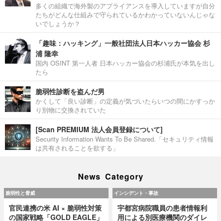
多くの組織で海外製のアプライアンスを導入していますが自分
たちがどんな仕組みで守られているかわかっていないんじゃな
いでしょうか？
「趣味：ハッキング」一般社団法人日本ハッカー協会 杉
浦 隆幸
国内 OSINT 第一人者 日本ハッカー協会の杉浦氏が本気を出し
たら
脆弱性診断を盗んだ男
かくして「良い診断」の定義が気づいたらいつの間にかすっか
り別物に交換されていた
[Scan PREMIUM 法人会員登録について]
Security Information Wants To Be Shared.「セキュリティ情報
は共有されることを欲する」
News Category
脆弱性と脅威
インシデント・事故
官民連携の米 AI × 脆弱性対策
宇都宮病院職員の患者情報利
の国家戦略「GOLD EAGLE」
用による別医療機関のダイレ