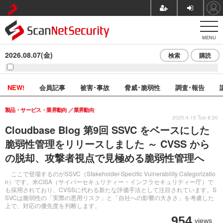
MENU
2026.08.07(金)
検索
購読
NEW!
会員記事
被害･事故
脅威･脆弱性
調査･報告
製品・サービス・業界動向
業界動向
2025.4.15 Tue 8:20
Cloudbase Blog 第9回 SSVC をベースにした
脆弱性管理をリリースしました ～ CVSS から
の脱却、攻撃者視点で見極める脆弱性管理へ
ここで登場するのがSSVC（Stakeholder-Specific Vulnerability Categorizatio
n）です。米CISA（サイバーセキュリティー・インフラセキュリティー庁）で
も採用されており、CVSSに代わる新たな評価手法として注目されています。S
SVCは脆弱性の「実際の悪用リスク」と「自社への影響の大きさ」を考慮した
上で、対応の優先度を判断します。
954
views