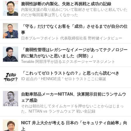
脆弱性診断の内製化、失敗と再挑戦と成功の記録
内製化支援の取り組みについて取材させて欲しいと頼んでいた
のだが毎回返事は芳しくなかった
「守る」だけでなくお客を「成功」させるまでが自分の仕
事
日本プルーフポイント 代表取締役社長 野村健インタビュー
「脆弱性管理はレガシーなイメージがあってテクノロジー
的に魅力がないと思いました（阿部）」
Tenable 阿部淳平が語るエクスポージャーマネジメント
「これってゼロトラストなの？」と思ったら読むべき
ID 起点の “ HENNGE流 ” ゼロトラストここに爆誕
自動車部品メーカーNITTAN、決算開示目前にランサムウ
ェア感染
それは朝出社してタイムカードを押せないことからはじまっ
た。NITTAN vs ランサムウェア 戦い全記録
NICT 井上大介が考える 日本の「セキュリティ自給率」向
上