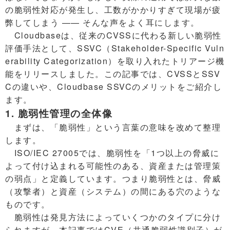
の脆弱性対応が発生し、工数がかかりすぎて現場が疲
弊してしまう —— そんな声をよく耳にします。
Cloudbaseは、従来のCVSSに代わる新しい脆弱性
評価手法として、SSVC（Stakeholder-Specific Vuln
erability Categorization）を取り入れたトリアージ機
能をリリースしました。この記事では、CVSSとSSV
Cの違いや、Cloudbase SSVCのメリットをご紹介し
ます。
1. 脆弱性管理の全体像
まずは、「脆弱性」という言葉の意味を改めて整理
します。
ISO/IEC 27005では、脆弱性を「1つ以上の脅威に
よって付け込まれる可能性のある、資産または管理策
の弱点」と定義しています。つまり脆弱性とは、脅威
（攻撃者）と資産（システム）の間にある穴のような
ものです。
脆弱性は発見方法によっていくつかのタイプに分け
られますが、本記事ではCVE（共通脆弱性識別子）が