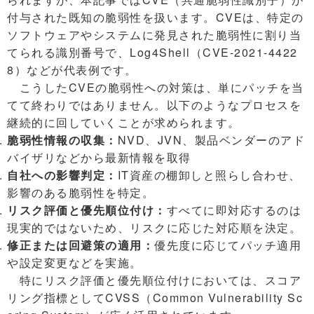
付与された既知の脆弱性を扱います。CVEは、特定の
ソフトウェアやシステムに発見された脆弱性に割り当
てられる識別番号で、Log4Shell（CVE-2021-4422
8）などが代表例です。
こうしたCVEの脆弱性への対策は、単にパッチを当
てて終わりではありません。以下のようなプロセスを
継続的に回していくことが求められます。
脆弱性情報の収集：
NVD、JVN、製品ベンダーのアド
バイザリなどから最新情報を取得
自社への影響判定：
IT資産の棚卸しと照らし合わせ、
影響のある脆弱性を特定。
リスク評価と優先順位付け：
すべてに即対応するのは
現実的ではないため、リスクに応じた対応順を決定。
修正または回避策の適用：
優先度に応じてパッチ適用
や設定変更などを実施。
特にリスク評価と優先順位付けにおいては、スコア
リング指標としてCVSS（Common Vulnerability Sc