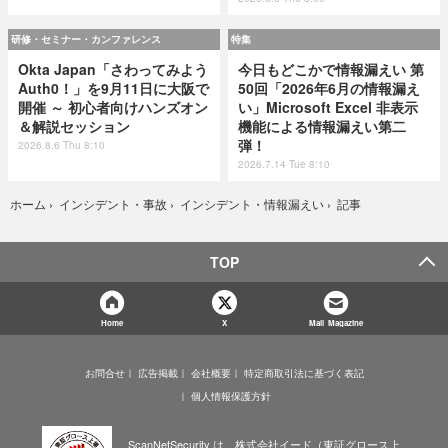
研修・セミナー・カンファレンス
特集
Okta Japan「さわってみよう
今日もどこかで情報漏えい 第
Auth0！」を9月11日に大阪で
50回「2026年6月の情報漏え
開催 ～ 初心者向けハンズオン
い」Microsoft Excel 非表示
＆解説セッション
機能による情報漏えい第二
弾！
2026.8.6 Thu 8:10
2026.7.14 Tue 8:10
記事
ホーム
›
インシデント・事故
›
インシデント・情報漏えい
›
TOP
Home
X
Mail Magazine
お問合せ
広告掲載
会社概要
特定商取引法に基づく表記
個人情報保護方針
ScanNetSecurity は、株式会社イード（東証グロース上