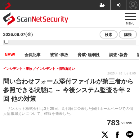
MENU
2026.08.07(金)
検索
購読
NEW!
会員記事
被害･事故
脅威･脆弱性
調査･報告
インシデント・事故
インシデント・情報漏えい
2025.4.15 Tue 8:05
問い合わせフォーム添付ファイルが第三者から
参照できる状態に ～ 今後システム監査を年 2
回 他の対策
サンネット株式会社は3月29日、3月6日に公表した同社ホームページでの個
人情報漏えいについて、確報を発表した。
783
views