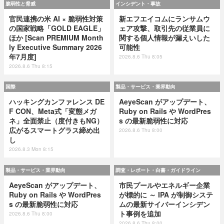
脆弱性と脅威
インシデント・事故
官民連携の米 AI × 脆弱性対策
新エフエイコムにランサムウ
の国家戦略「GOLD EAGLE」
ェア攻撃、取引先の従業員に
ほか [Scan PREMIUM Month
関する個人情報が漏えいした
ly Executive Summary 2026
可能性
年7月度]
2026.8.6 Thu 8:05
2026.8.6 Thu 8:15
国際
製品・サービス・業界動向
ハッキングカンファレンス DE
AeyeScan がアップデート、
F CON、Meta式「変態メガ
Ruby on Rails や WordPres
ネ」全面禁止（度付きもNG）
s の最新脆弱性に対応
広がるスマートグラス締め出
2026.8.6 Thu 8:00
し
2026.8.3 Mon 8:15
製品・サービス・業界動向
調査・レポート・白書・ガイドライン
AeyeScan がアップデート、
市民プールやエネルギー企業
Ruby on Rails や WordPres
が標的に ～ IPA が制御システ
s の最新脆弱性に対応
ムの最新サイバーインシデン
ト事例を追加
2026.8.6 Thu 8:00
2026.8.6 Thu 8:00