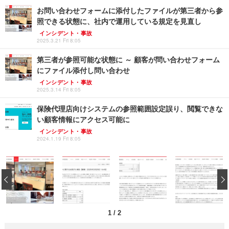
お問い合わせフォームに添付したファイルが第三者から参
照できる状態に、社内で運用している規定を見直し
インシデント・事故
2025.3.21 Fri 8:05
第三者が参照可能な状態に ～ 顧客が問い合わせフォーム
にファイル添付し問い合わせ
インシデント・事故
2025.3.14 Fri 8:05
保険代理店向けシステムの参照範囲設定誤り、閲覧できな
い顧客情報にアクセス可能に
インシデント・事故
2024.1.19 Fri 8:05
‹
1
/
2