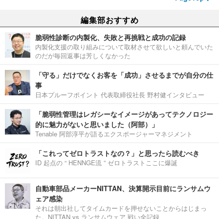
編集部おすすめ
脆弱性診断の内製化、失敗と再挑戦と成功の記録
内製化支援の取り組みについて取材させて欲しいと頼んでいた
のだが毎回返事は芳しくなかった
「守る」だけでなくお客を「成功」させるまでが自分の仕
事
日本プルーフポイント 代表取締役社長 野村健インタビュー
「脆弱性管理はレガシーなイメージがあってテクノロジー
的に魅力がないと思いました（阿部）」
Tenable 阿部淳平が語るエクスポージャーマネジメント
「これってゼロトラストなの？」と思ったら読むべき
ID 起点の “ HENNGE流 ” ゼロトラストここに爆誕
自動車部品メーカーNITTAN、決算開示目前にランサムウ
ェア感染
それは朝出社してタイムカードを押せないことからはじまっ
た。NITTAN vs ランサムウェア 戦い全記録