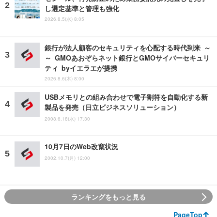
し選定基準と管理も強化
2026.8.5(水) 8:05
銀行が法人顧客のセキュリティを心配する時代到来 ～
～ GMOあおぞらネット銀行とGMOサイバーセキュリ
ティ byイエラエが提携
2026.8.6(木) 8:00
USBメモリとの組み合わせで電子割符を自動化する新
製品を発売（日立ビジネスソリューション）
2008.6.18(水) 17:30
10月7日のWeb改竄状況
2002.10.7(月) 12:00
ランキングをもっと見る
PageTop