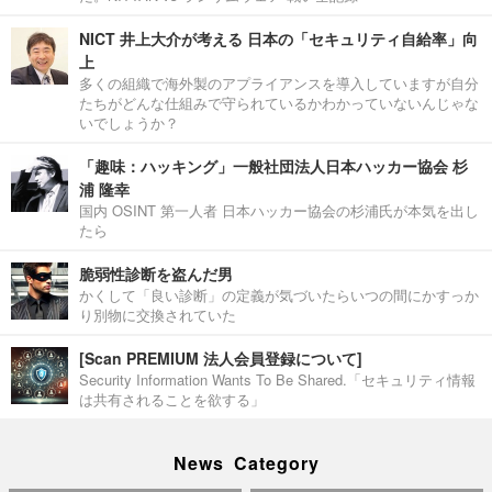
NICT 井上大介が考える 日本の「セキュリティ自給率」向
上
多くの組織で海外製のアプライアンスを導入していますが自分
たちがどんな仕組みで守られているかわかっていないんじゃな
いでしょうか？
「趣味：ハッキング」一般社団法人日本ハッカー協会 杉
浦 隆幸
国内 OSINT 第一人者 日本ハッカー協会の杉浦氏が本気を出し
たら
脆弱性診断を盗んだ男
かくして「良い診断」の定義が気づいたらいつの間にかすっか
り別物に交換されていた
[Scan PREMIUM 法人会員登録について]
Security Information Wants To Be Shared.「セキュリティ情報
は共有されることを欲する」
News Category