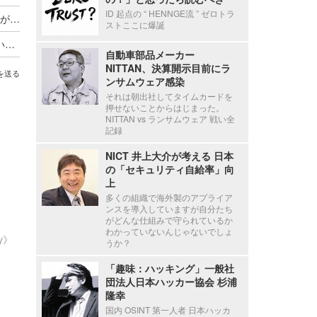
ID 起点の “ HENNGE流 ” ゼロトラ
エクセルファイルに個人情報が記載されたシートがあることに気づかず公開
ストここに爆誕
「QRでアクセスするので該当者しか閲覧できない」と思い込み ～ マラソンのボランティアの個人情報閲覧可能に
自動車部品メーカー
NITTAN、決算開示目前にラ
を送る
ンサムウェア感染
それは朝出社してタイムカードを
押せないことからはじまった。
NITTAN vs ランサムウェア 戦い全
記録
NICT 井上大介が考える 日本
の「セキュリティ自給率」向
上
多くの組織で海外製のアプライア
ンスを導入していますが自分たち
がどんな仕組みで守られているか
わかっていないんじゃないでしょ
ty》
うか？
「趣味：ハッキング」一般社
団法人日本ハッカー協会 杉浦
隆幸
国内 OSINT 第一人者 日本ハッカ