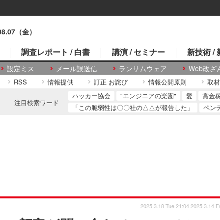
.08.07（金）
調査レポート / 白書
講演 / セミナー
新技術 /
設定ミス
メール誤送信
ランサムウェア
Web改ざ
RSS
情報提供
訂正 お詫び
情報公開原則
取材
ハッカー協会
"エンジニアの楽園"
愛
賞金
注目検索ワード
「この脆弱性は〇〇社の△△が報告した」
ペン
2025.3.18 Tue 21:04
2025.3.14 Fr