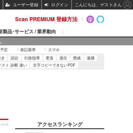
ユーザー登録
ログイン
こんにちは、ゲストさん
Scan PREMIUM 登録方法
 新製品･サービス / 業界動向
ん
予定
表記基準
スマホ
稼ぎ
訴訟
行政指導
更迭
退任
懲戒
逮捕
テスト 診断 違い
文字コピーできないPDF
アクセスランキング
i 8:05