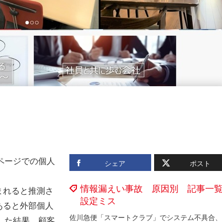
ページでの個人
シェア
ポスト
情報漏えい事故 原因別 記事一
まれると推測さ
設定ミス
あると外部個人
した結果、顧客