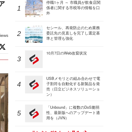
ァ
停職1ヶ月 ～ 市職員が飲食店関
係者に関する市税等の情報を口
外
セシール、再発防止のため業務
委託先の見直しを完了し選定基
iews
準と管理も強化
10月7日のWeb改竄状況
USBメモリとの組み合わせで電
子割符を自動化する新製品を発
売（日立ビジネスソリューショ
ン）
「Unbound」に複数のDoS脆弱
性、最新版へのアップデート適
用を（JVN）