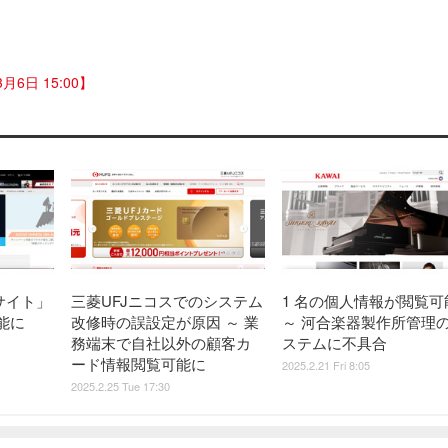
日 15:00】
opサイト」
三菱UFJニコスでのシステム
1 名の個人情報が閲覧可
能に
改修時の誤設定が原因 ～ 業
～ 河合楽器製作所管理
務端末で自社以外の顧客カ
ステムに不具合
ード情報閲覧可能に
2025.2.21 Fri 8:05
2025.2.25 Tue 17:30