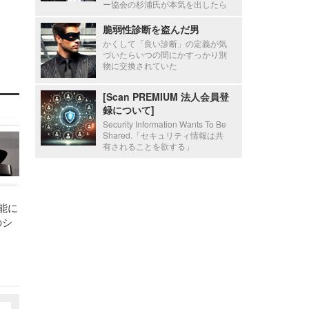
ー協会の杉浦氏が本気を出したら
脆弱性診断を盗んだ男
かくして「良い診断」の定義が気
づいたらいつの間にかすっかり別
物に交換されていた
[Scan PREMIUM 法人会員登
録について]
Security Information Wants To Be
Shared.「セキュリティ情報は共
有されることを欲する」
能に
のシ