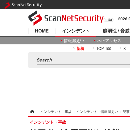
ScanNetSecurity
2026
HOME
インシデント
脆弱性 / 脅威
情報漏えい
不正アクセス
新着
TOP 100
X
ホーム
›
インシデント・事故
›
インシデント・情報漏えい
›
記事
インシデント・事故