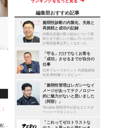
ランキングをもっと見る
編集部おすすめ記事
脆弱性診断の内製化、失敗と
再挑戦と成功の記録
内製化支援の取り組みについて取
材させて欲しいと頼んでいたのだ
が毎回返事は芳しくなかった
「守る」だけでなくお客を
「成功」させるまでが自分の
仕事
日本プルーフポイント 代表取締役
社長 野村健インタビュー
「脆弱性管理はレガシーなイ
メージがあってテクノロジー
的に魅力がないと思いました
（阿部）」
覧：
Tenable 阿部淳平が語るエクスポ
ージャーマネジメント
「これってゼロトラストな
佐川急便「スマートクラブ」でシステム不具合、配達予定通知メールの一部で本来と異なる顧客情報を表示
の？」と思ったら読むべき