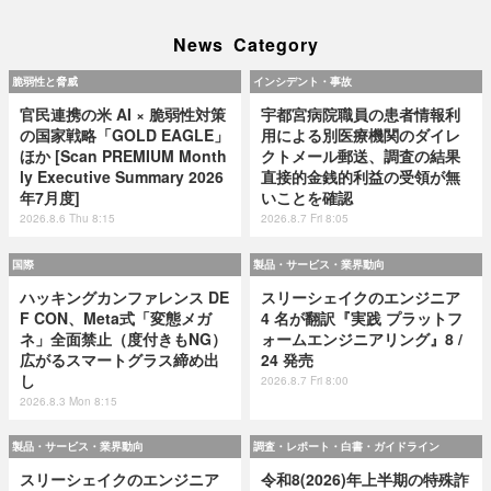
News Category
脆弱性と脅威
インシデント・事故
官民連携の米 AI × 脆弱性対策
宇都宮病院職員の患者情報利
の国家戦略「GOLD EAGLE」
用による別医療機関のダイレ
ほか [Scan PREMIUM Month
クトメール郵送、調査の結果
ly Executive Summary 2026
直接的金銭的利益の受領が無
年7月度]
いことを確認
2026.8.6 Thu 8:15
2026.8.7 Fri 8:05
国際
製品・サービス・業界動向
ハッキングカンファレンス DE
スリーシェイクのエンジニア
F CON、Meta式「変態メガ
4 名が翻訳『実践 プラットフ
ネ」全面禁止（度付きもNG）
ォームエンジニアリング』8 /
広がるスマートグラス締め出
24 発売
し
2026.8.7 Fri 8:00
2026.8.3 Mon 8:15
製品・サービス・業界動向
調査・レポート・白書・ガイドライン
スリーシェイクのエンジニア
令和8(2026)年上半期の特殊詐