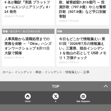
4 名が翻訳『実践 プラットフ
欺、被害総額1,816億円 ～ 投
ォームエンジニアリング』8 /
資詐欺（797.9億）やニセ警察
24 発売
詐欺（507.9億）など手口別被
害額
2026.8.7 Fri 8:00
2026.8.7 Fri 8:00
研修・セミナー・カンファレンス
特集
人事異動から退職処理までの
今日もどこかで情報漏えい 第
実務を体験 ～「Okta」ハンズ
51回「2026年7月の情報漏え
オンワークショップ 9月11日
い」三重県、陸自インシデン
大阪で開催
トを他山の石として USB メモ
リ 1 万個チェック
2026.8.7 Fri 8:10
2026.8.7 Fri 8:15
記事
ホーム
›
インシデント・事故
›
インシデント・情報漏えい
›
TOP
Home
X
Mail Magazine