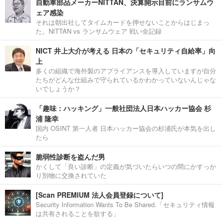
自動車部品メーカーNITTAN、決算開示目前にランサムウ
ェア感染
それは朝出社してタイムカードを押せないことからはじまっ
た。NITTAN vs ランサムウェア 戦い全記録
NICT 井上大介が考える 日本の「セキュリティ自給率」向
上
多くの組織で海外製のアプライアンスを導入していますが自分
たちがどんな仕組みで守られているかわかっていないんじゃな
いでしょうか？
「趣味：ハッキング」一般社団法人日本ハッカー協会 杉
浦 隆幸
国内 OSINT 第一人者 日本ハッカー協会の杉浦氏が本気を出し
たら
脆弱性診断を盗んだ男
かくして「良い診断」の定義が気づいたらいつの間にかすっか
り別物に交換されていた
[Scan PREMIUM 法人会員登録について]
Security Information Wants To Be Shared.「セキュリティ情報
は共有されることを欲する」