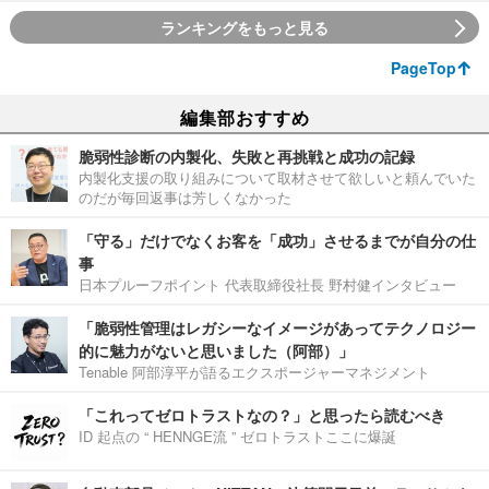
ランキングをもっと見る
PageTop
編集部おすすめ
脆弱性診断の内製化、失敗と再挑戦と成功の記録
内製化支援の取り組みについて取材させて欲しいと頼んでいた
のだが毎回返事は芳しくなかった
「守る」だけでなくお客を「成功」させるまでが自分の仕
事
日本プルーフポイント 代表取締役社長 野村健インタビュー
「脆弱性管理はレガシーなイメージがあってテクノロジー
的に魅力がないと思いました（阿部）」
Tenable 阿部淳平が語るエクスポージャーマネジメント
「これってゼロトラストなの？」と思ったら読むべき
ID 起点の “ HENNGE流 ” ゼロトラストここに爆誕