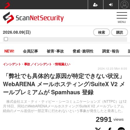
MENU
2026.08.09(日)
検索
購読
NEW!
会員記事
被害･事故
脅威･脆弱性
調査･報告
インシデント・事故
インシデント・情報漏えい
2024.12.23 Mon 8:05
「弊社でも具体的な原因が特定できない状況」
WebARENA メールホスティング/SuiteX V2 メ
ールプレミアムが Spamhaus 登録
株式会社エヌ・ティ・ティピー・シーコミュニケーションズ（NTTPC）は12
月16日、同社のWebARENAメールホスティング/SuiteX V2 メールプレミアム
経由のメール送信が一部正常に行われないという事象が発生したと発表した。
2991
views