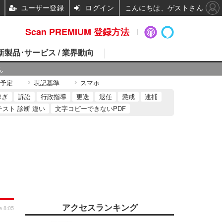
ユーザー登録
ログイン
こんにちは、ゲストさん
Scan PREMIUM 登録方法
 新製品･サービス / 業界動向
ん
予定
表記基準
スマホ
稼ぎ
訴訟
行政指導
更迭
退任
懲戒
逮捕
テスト 診断 違い
文字コピーできないPDF
アクセスランキング
e 8:05