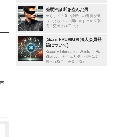
脆弱性診断を盗んだ男
かくして「良い診断」の定義が気
づいたらいつの間にかすっかり別
物に交換されていた
[Scan PREMIUM 法人会員登
録について]
Security Information Wants To Be
Shared.「セキュリティ情報は共
有されることを欲する」
市