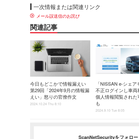
一次情報または関連リンク
メール誤送信のお詫び
関連記事
今日もどこかで情報漏えい
「NISSAN e-シェ
第29回「2024年9月の情報漏
不正ログインし車両
えい」怒りの官僚作文
個人情報閲覧された
も
2024.10.24 Thu 8:10
2024.9.10 Tue 8:05
ScanNetSecurityをフォ