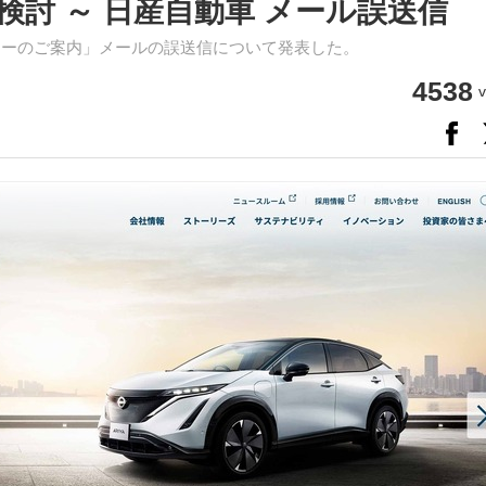
討 ～ 日産自動車 メール誤送信
ナーのご案内」メールの誤送信について発表した。
4538
v