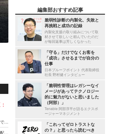
編集部おすすめ記事
脆弱性診断の内製化、失敗と
再挑戦と成功の記録
内製化支援の取り組みについて取
材させて欲しいと頼んでいたのだ
が毎回返事は芳しくなかった
「守る」だけでなくお客を
「成功」させるまでが自分の
仕事
日本プルーフポイント 代表取締役
社長 野村健インタビュー
「脆弱性管理はレガシーなイ
メージがあってテクノロジー
的に魅力がないと思いました
（阿部）」
覧：
Tenable 阿部淳平が語るエクスポ
ージャーマネジメント
「東京アプリ」の運営に係るコールセンター業務で1名の個人情報漏えい
「これってゼロトラストな
の？」と思ったら読むべき
佐川急便「スマートクラブ」でシステム不具合、配達予定通知メールの一部で本来と異なる顧客情報を表示