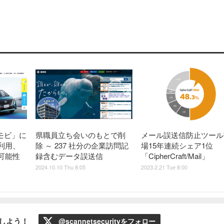
アモビ」に
県職員立ち会いのもとで削
メール誤送信防止ツール
利用、
除 ～ 237 社分の企業訪問記
場15年連続シェア1位
可能性
録含むデータ誤送信
「CipherCraft/Mail」
2024.10.10 Thu 8:05
2023.2.21 Tue 8:00
ローしよう！
@scannetsecurityをフォロー