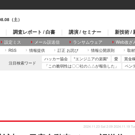
.08.08（土）
調査レポート / 白書
講演 / セミナー
新技術 /
設定ミス
メール誤送信
ランサムウェア
Web改ざ
RSS
情報提供
訂正 お詫び
情報公開原則
取材
ハッカー協会
"エンジニアの楽園"
愛
賞金
注目検索ワード
「この脆弱性は〇〇社の△△が報告した」
ペン
2024.11.23 Sat 2:09
2024.11.19 Tu