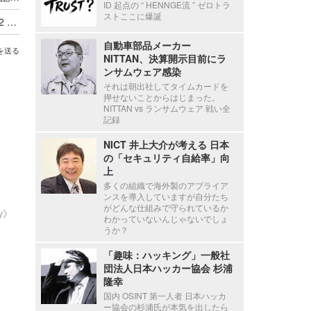
ID 起点の “ HENNGE流 ” ゼロトラ
ストここに爆誕
システムから送信される「受領完了」メールに 22 名の個人情報記載
自動車部品メーカー
を送る
NITTAN、決算開示目前にラ
ンサムウェア感染
それは朝出社してタイムカードを
押せないことからはじまった。
NITTAN vs ランサムウェア 戦い全
記録
NICT 井上大介が考える 日本
の「セキュリティ自給率」向
上
多くの組織で海外製のアプライア
ンスを導入していますが自分たち
がどんな仕組みで守られているか
ty》
わかっていないんじゃないでしょ
うか？
「趣味：ハッキング」一般社
団法人日本ハッカー協会 杉浦
隆幸
国内 OSINT 第一人者 日本ハッカ
ー協会の杉浦氏が本気を出したら