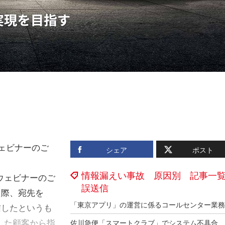
ェビナーのご
シェア
ポスト
情報漏えい事故 原因別 記事一
ウェビナーのご
誤送信
た際、宛先を
信したというも
信した顧客から指