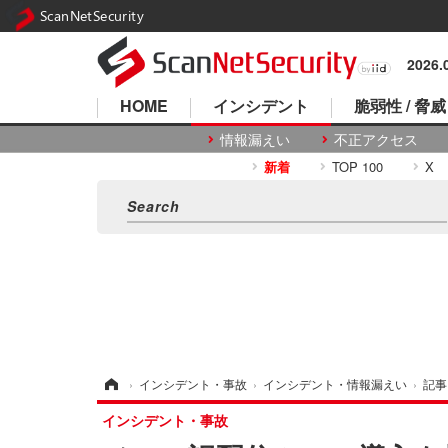
ScanNetSecurity
2026
HOME
インシデント
脆弱性 / 脅威
情報漏えい
不正アクセス
新着
TOP 100
X
ホーム
›
インシデント・事故
›
インシデント・情報漏えい
›
記事
インシデント・事故