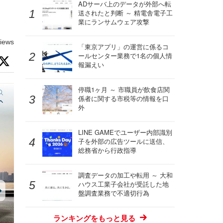
ADサーバ上のデータが外部へ転
送されたと判断 ～ 精電舎電子工
業にランサムウェア攻撃
iews
「東京アプリ」の運営に係るコ
ールセンター業務で1名の個人情
報漏えい
停職1ヶ月 ～ 市職員が飲食店関
係者に関する市税等の情報を口
外
LINE GAMEでユーザー内部識別
子を外部の広告ツールに送信、
総務省から行政指導
調査データの加工や転用 ～ 大和
ハウス工業子会社が受託した地
盤調査業務で不適切行為
ランキングをもっと見る