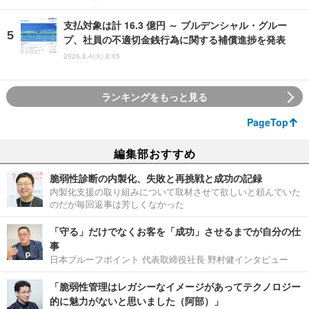
支払対象は計 16.3 億円 ～ プルデンシャル・グルー
プ、社員の不適切金銭行為に関する補償進捗を発表
2026.8.4(火) 8:05
ランキングをもっと見る
PageTop
編集部おすすめ
脆弱性診断の内製化、失敗と再挑戦と成功の記録
内製化支援の取り組みについて取材させて欲しいと頼んでいた
のだが毎回返事は芳しくなかった
「守る」だけでなくお客を「成功」させるまでが自分の仕
事
日本プルーフポイント 代表取締役社長 野村健インタビュー
「脆弱性管理はレガシーなイメージがあってテクノロジー
的に魅力がないと思いました（阿部）」