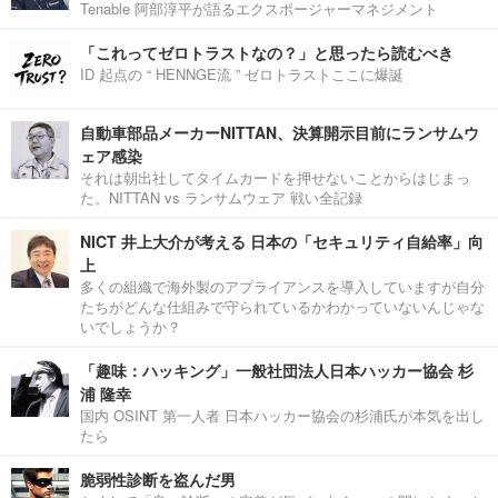
Tenable 阿部淳平が語るエクスポージャーマネジメント
「これってゼロトラストなの？」と思ったら読むべき
ID 起点の “ HENNGE流 ” ゼロトラストここに爆誕
自動車部品メーカーNITTAN、決算開示目前にランサムウ
ェア感染
それは朝出社してタイムカードを押せないことからはじまっ
た。NITTAN vs ランサムウェア 戦い全記録
NICT 井上大介が考える 日本の「セキュリティ自給率」向
上
多くの組織で海外製のアプライアンスを導入していますが自分
たちがどんな仕組みで守られているかわかっていないんじゃな
いでしょうか？
「趣味：ハッキング」一般社団法人日本ハッカー協会 杉
浦 隆幸
国内 OSINT 第一人者 日本ハッカー協会の杉浦氏が本気を出し
たら
脆弱性診断を盗んだ男