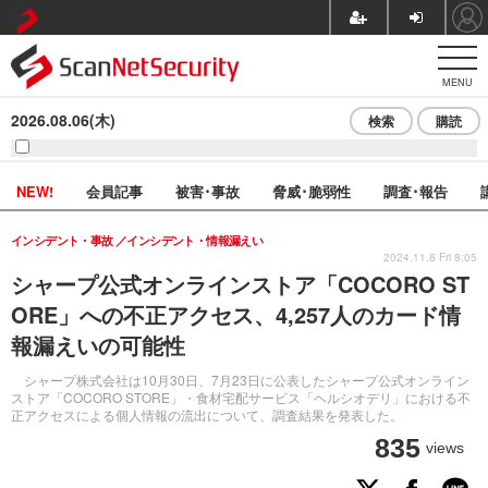
MENU
2026.08.06(木)
検索
購読
NEW!
会員記事
被害･事故
脅威･脆弱性
調査･報告
インシデント・事故
インシデント・情報漏えい
2024.11.8 Fri 8:05
シャープ公式オンラインストア「COCORO ST
ORE」への不正アクセス、4,257人のカード情
報漏えいの可能性
シャープ株式会社は10月30日、7月23日に公表したシャープ公式オンライン
ストア「COCORO STORE」・食材宅配サービス「ヘルシオデリ」における不
正アクセスによる個人情報の流出について、調査結果を発表した。
835
views