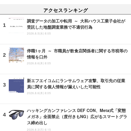
アクセスランキング
調査データの加工や転用 ～ 大和ハウス工業子会社が
受託した地盤調査業務で不適切行為
2026.8.5(水) 8:05
停職1ヶ月 ～ 市職員が飲食店関係者に関する市税等の
情報を口外
2026.8.6(木) 8:05
新エフエイコムにランサムウェア攻撃、取引先の従業
員に関する個人情報が漏えいした可能性
2026.8.6(木) 8:05
ハッキングカンファレンス DEF CON、Meta式「変態
メガネ」全面禁止（度付きもNG）広がるスマートグラ
ス締め出し
2026.8.3(月) 8:15