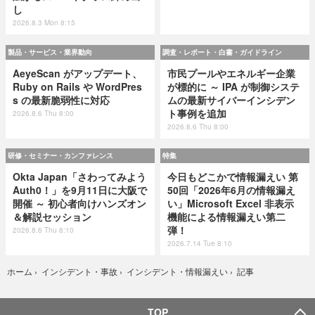
し
2026.8.3 Mon 8:15
製品・サービス・業界動向
調査・レポート・白書・ガイドライン
AeyeScan がアップデート、
市民プールやエネルギー企業
Ruby on Rails や WordPres
が標的に ～ IPA が制御システ
s の最新脆弱性に対応
ムの最新サイバーインシデン
ト事例を追加
2026.8.6 Thu 8:00
2026.8.6 Thu 8:00
研修・セミナー・カンファレンス
特集
Okta Japan「さわってみよう
今日もどこかで情報漏えい 第
Auth0！」を9月11日に大阪で
50回「2026年6月の情報漏え
開催 ～ 初心者向けハンズオン
い」Microsoft Excel 非表示
＆解説セッション
機能による情報漏えい第二
弾！
2026.8.6 Thu 8:10
2026.7.14 Tue 8:10
記事
ホーム
›
インシデント・事故
›
インシデント・情報漏えい
›
TOP