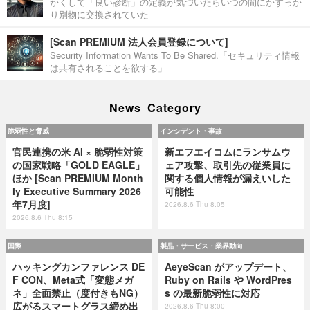
かくして「良い診断」の定義が気づいたらいつの間にかすっか
り別物に交換されていた
[Scan PREMIUM 法人会員登録について]
Security Information Wants To Be Shared.「セキュリティ情報
は共有されることを欲する」
News Category
脆弱性と脅威
インシデント・事故
官民連携の米 AI × 脆弱性対策
新エフエイコムにランサムウ
の国家戦略「GOLD EAGLE」
ェア攻撃、取引先の従業員に
ほか [Scan PREMIUM Month
関する個人情報が漏えいした
ly Executive Summary 2026
可能性
年7月度]
2026.8.6 Thu 8:05
2026.8.6 Thu 8:15
国際
製品・サービス・業界動向
ハッキングカンファレンス DE
AeyeScan がアップデート、
F CON、Meta式「変態メガ
Ruby on Rails や WordPres
ネ」全面禁止（度付きもNG）
s の最新脆弱性に対応
広がるスマートグラス締め出
2026.8.6 Thu 8:00