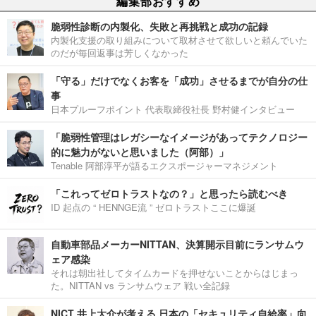
編集部おすすめ
脆弱性診断の内製化、失敗と再挑戦と成功の記録
内製化支援の取り組みについて取材させて欲しいと頼んでいた
のだが毎回返事は芳しくなかった
「守る」だけでなくお客を「成功」させるまでが自分の仕
事
日本プルーフポイント 代表取締役社長 野村健インタビュー
「脆弱性管理はレガシーなイメージがあってテクノロジー
的に魅力がないと思いました（阿部）」
Tenable 阿部淳平が語るエクスポージャーマネジメント
「これってゼロトラストなの？」と思ったら読むべき
ID 起点の “ HENNGE流 ” ゼロトラストここに爆誕
自動車部品メーカーNITTAN、決算開示目前にランサムウ
ェア感染
それは朝出社してタイムカードを押せないことからはじまっ
た。NITTAN vs ランサムウェア 戦い全記録
NICT 井上大介が考える 日本の「セキュリティ自給率」向