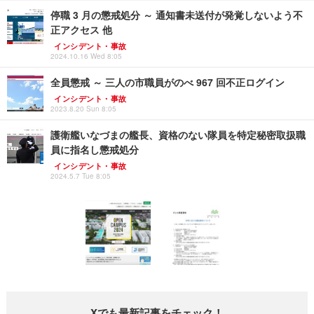
停職 3 月の懲戒処分 ～ 通知書未送付が発覚しないよう不
正アクセス 他
インシデント・事故
2024.10.16 Wed 8:05
全員懲戒 ～ 三人の市職員がのべ 967 回不正ログイン
インシデント・事故
2023.8.20 Sun 8:05
護衛艦いなづまの艦長、資格のない隊員を特定秘密取扱職
員に指名し懲戒処分
インシデント・事故
2024.5.7 Tue 8:05
Xでも最新記事をチェック！