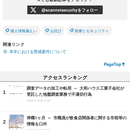
@scannetsecurityをフォロー
個人情報漏えい
お詫び
医療とセキュリティ
関連リンク
本学における懲戒案件について
PageTop
アクセスランキング
調査データの加工や転用 ～ 大和ハウス工業子会社が
受託した地盤調査業務で不適切行為
2026.8.5(水) 8:05
停職1ヶ月 ～ 市職員が飲食店関係者に関する市税等の
情報を口外