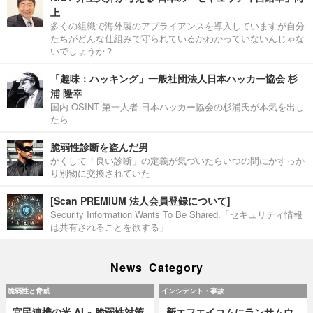
上
多くの組織で海外製のアプライアンスを導入していますが自分
たちがどんな仕組みで守られているかわかっていないんじゃな
いでしょうか？
「趣味：ハッキング」一般社団法人日本ハッカー協会 杉
浦 隆幸
国内 OSINT 第一人者 日本ハッカー協会の杉浦氏が本気を出し
たら
脆弱性診断を盗んだ男
かくして「良い診断」の定義が気づいたらいつの間にかすっか
り別物に交換されていた
[Scan PREMIUM 法人会員登録について]
Security Information Wants To Be Shared.「セキュリティ情報
は共有されることを欲する」
News Category
脆弱性と脅威
インシデント・事故
官民連携の米 AI × 脆弱性対策
新エフエイコムにランサムウ