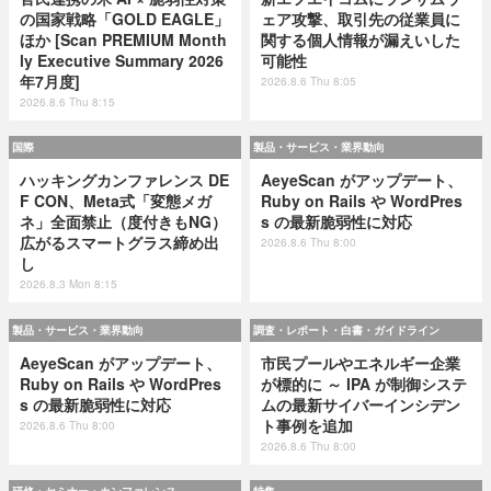
の国家戦略「GOLD EAGLE」
ェア攻撃、取引先の従業員に
ほか [Scan PREMIUM Month
関する個人情報が漏えいした
ly Executive Summary 2026
可能性
年7月度]
2026.8.6 Thu 8:05
2026.8.6 Thu 8:15
国際
製品・サービス・業界動向
ハッキングカンファレンス DE
AeyeScan がアップデート、
F CON、Meta式「変態メガ
Ruby on Rails や WordPres
ネ」全面禁止（度付きもNG）
s の最新脆弱性に対応
広がるスマートグラス締め出
2026.8.6 Thu 8:00
し
2026.8.3 Mon 8:15
製品・サービス・業界動向
調査・レポート・白書・ガイドライン
AeyeScan がアップデート、
市民プールやエネルギー企業
Ruby on Rails や WordPres
が標的に ～ IPA が制御システ
s の最新脆弱性に対応
ムの最新サイバーインシデン
ト事例を追加
2026.8.6 Thu 8:00
2026.8.6 Thu 8:00