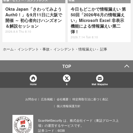
研修・セミナー・カンファレンス
特集
Okta Japan「さわってみよう
今日もどこかで情報漏えい 第
Auth0！」を9月11日に大阪で
50回「2026年6月の情報漏え
開催 ～ 初心者向けハンズオン
い」Microsoft Excel 非表示
＆解説セッション
機能による情報漏えい第二
弾！
2026.8.6 Thu 8:10
2026.7.14 Tue 8:10
記事
ホーム
›
インシデント・事故
›
インシデント・情報漏えい
›
TOP
Home
X
Mail Magazine
お問合せ
広告掲載
会社概要
特定商取引法に基づく表記
個人情報保護方針
ScanNetSecurity は、株式会社イード（東証グロース上
場）の運営するサービスです。
証券コード：6038