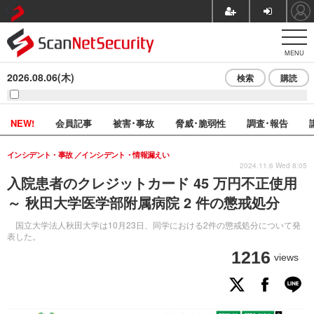
MENU
2026.08.06(木)
検索
購読
NEW!
会員記事
被害･事故
脅威･脆弱性
調査･報告
インシデント・事故
インシデント・情報漏えい
2024.11.6 Wed 8:05
入院患者のクレジットカード 45 万円不正使用
～ 秋田大学医学部附属病院 2 件の懲戒処分
国立大学法人秋田大学は10月23日、同学における2件の懲戒処分について発
表した。
1216
views