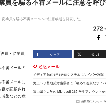
業員を騙る不審メールに注意を呼び
・従業員を騙る不審メールへの注意喚起を発表した。
272
v
プ役員・従業員
シェア
ポスト
迷惑メール
る不審メールの
る不審メールに
内容が記載され
ス感染などの危
編集部にメッセージ
。