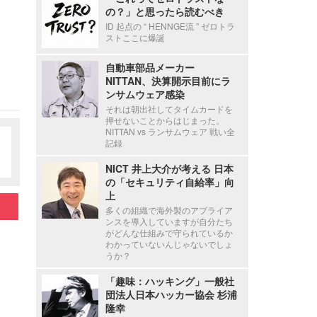
の？」と思ったら読むべき
ID 起点の “ HENNGE流 ” ゼロトラ
ストここに爆誕
自動車部品メーカー
NITTAN、決算開示目前にラ
ンサムウェア感染
それは朝出社してタイムカードを
押せないことからはじまった。
NITTAN vs ランサムウェア 戦い全
記録
NICT 井上大介が考える 日本
の「セキュリティ自給率」向
上
多くの組織で海外製のアプライア
ンスを導入していますが自分たち
がどんな仕組みで守られているか
わかっていないんじゃないでしょ
うか？
「趣味：ハッキング」一般社
団法人日本ハッカー協会 杉浦
隆幸