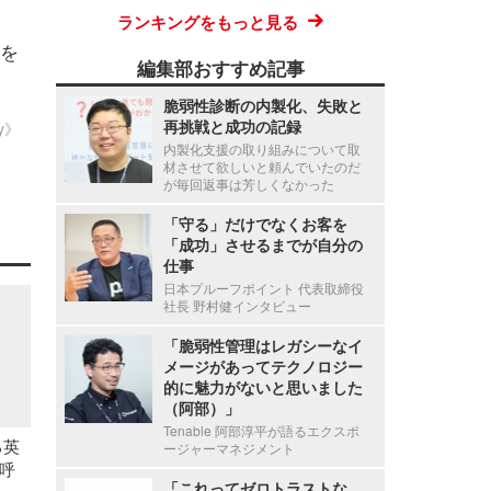
ランキングをもっと見る
を
編集部おすすめ記事
脆弱性診断の内製化、失敗と
再挑戦と成功の記録
ty》
内製化支援の取り組みについて取
材させて欲しいと頼んでいたのだ
が毎回返事は芳しくなかった
「守る」だけでなくお客を
「成功」させるまでが自分の
仕事
日本プルーフポイント 代表取締役
社長 野村健インタビュー
「脆弱性管理はレガシーなイ
メージがあってテクノロジー
的に魅力がないと思いました
（阿部）」
Tenable 阿部淳平が語るエクスポ
る英
ージャーマネジメント
呼
「これってゼロトラストな