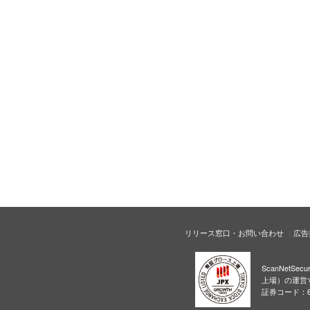
リリース窓口・お問い合わせ
広告
ScanNetS
上場）の運営
証券コード：6