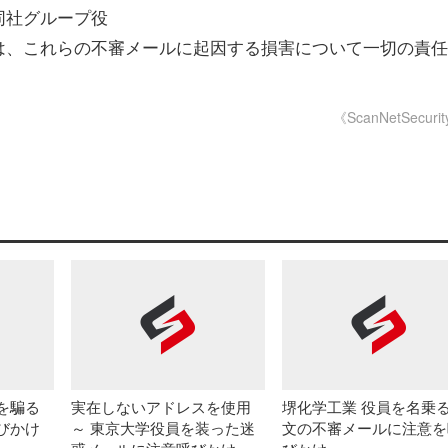
同社グループ役
は、これらの不審メールに起因する損害について一切の責任
《ScanNetSecuri
を騙る
実在しないアドレスを使用
堺化学工業 役員を名乗
びかけ
～ 東京大学役員を装った迷
文の不審メールに注意を