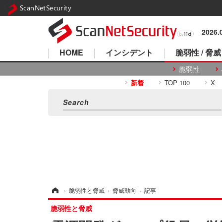
ScanNetSecurity
2026
HOME
インシデント
脆弱性 / 脅威
脆弱性
新着
TOP 100
X
ホーム
›
脆弱性と脅威
›
脅威動向
›
記事
脆弱性と脅威