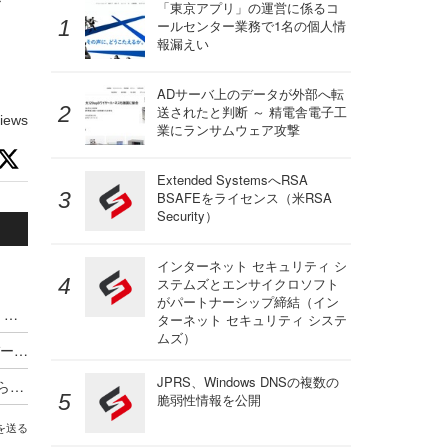
「東京アプリ」の運営に係るコ
ールセンター業務で1名の個人情
報漏えい
ADサーバ上のデータが外部へ転
送されたと判断 ～ 精電舎電子工
iews
業にランサムウェア攻撃
Extended SystemsへRSA
BSAFEをライセンス（米RSA
Security）
インターネット セキュリティ シ
ステムズとエンサイクロソフト
がパートナーシップ締結（イン
メディア4uのSMS送信システムにサイバー攻撃、個人情報漏えいと不正なSMS送信を確認
ターネット セキュリティ システ
ムズ）
海上ヘリ基地反対協議会に「極めて悪質なサイバー攻撃」 他団体の問合せフォーム悪用で大量自動返信
JPRS、Windows DNSの複数の
富山県立大学の Microsoft 365 学生アカウントから大量の迷惑メール送信
脆弱性情報を公開
を送る