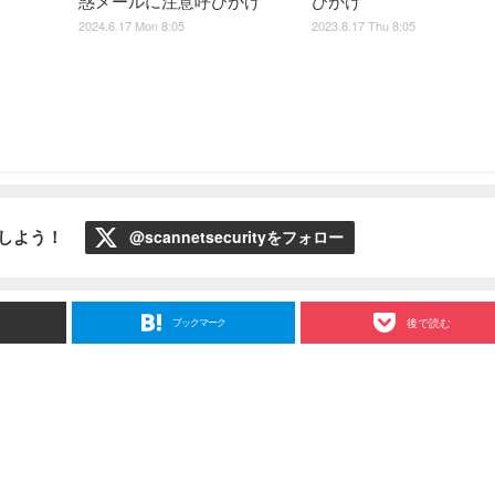
惑メールに注意呼びかけ
びかけ
2024.6.17 Mon 8:05
2023.8.17 Thu 8:05
ローしよう！
@scannetsecurityをフォロー
ブックマーク
後で読む