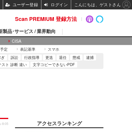
ユーザー登録
ログイン
こんにちは、ゲストさん
Scan PREMIUM 登録方法
 新製品･サービス / 業界動向
CISA
予定
表記基準
スマホ
稼ぎ
訴訟
行政指導
更迭
退任
懲戒
逮捕
テスト 診断 違い
文字コピーできないPDF
アクセスランキング
u 8:05