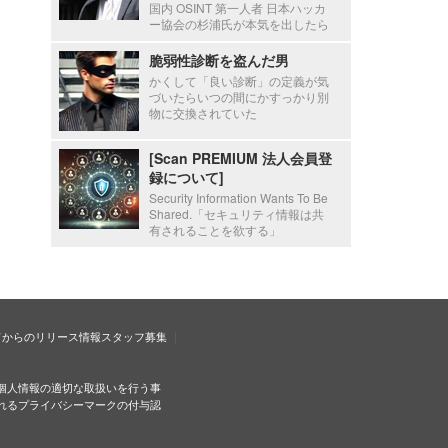
国内 OSINT 第一人者 日本ハッカ
ー協会の杉浦氏が本気を出したら
脆弱性診断を盗んだ男
かくして「良い診断」の定義が気
づいたらいつの間にかすっかり別
物に交換されていた
[Scan PREMIUM 法人会員登
録について]
Security Information Wants To Be
Shared.「セキュリティ情報は共
有されることを欲する」
ドからのリリース情報
スタッフ募集
個人情報の適切な取扱いを行う事
れるプライバシーマークの付与認