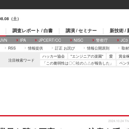
.08.08（土）
調査レポート / 白書
講演 / セミナー
新技術 /
JVN
IPA
JPCERT/CC
NISC
警察庁
JC3
RSS
情報提供
訂正 お詫び
情報公開原則
取材
ハッカー協会
"エンジニアの楽園"
愛
賞金
注目検索ワード
「この脆弱性は〇〇社の△△が報告した」
ペン
2024.10.24 Th