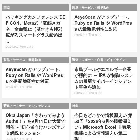
国際
製品・サービス・業界動向
ハッキングカンファレンス DE
AeyeScan がアップデート、
F CON、Meta式「変態メガ
Ruby on Rails や WordPres
ネ」全面禁止（度付きもNG）
s の最新脆弱性に対応
広がるスマートグラス締め出
2026.8.6 Thu 8:00
し
2026.8.3 Mon 8:15
製品・サービス・業界動向
調査・レポート・白書・ガイドライン
AeyeScan がアップデート、
市民プールやエネルギー企業
Ruby on Rails や WordPres
が標的に ～ IPA が制御システ
s の最新脆弱性に対応
ムの最新サイバーインシデン
ト事例を追加
2026.8.6 Thu 8:00
2026.8.6 Thu 8:00
研修・セミナー・カンファレンス
特集
Okta Japan「さわってみよう
今日もどこかで情報漏えい 第
Auth0！」を9月11日に大阪で
50回「2026年6月の情報漏え
開催 ～ 初心者向けハンズオン
い」Microsoft Excel 非表示
＆解説セッション
機能による情報漏えい第二
弾！
2026.8.6 Thu 8:10