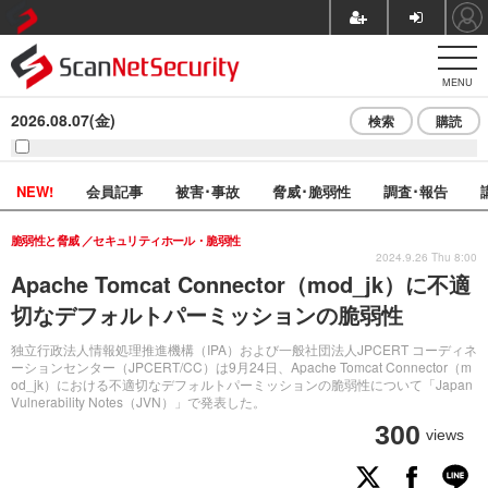
MENU
2026.08.07(金)
検索
購読
NEW!
会員記事
被害･事故
脅威･脆弱性
調査･報告
脆弱性と脅威
セキュリティホール・脆弱性
2024.9.26 Thu 8:00
Apache Tomcat Connector（mod_jk）に不適
切なデフォルトパーミッションの脆弱性
独立行政法人情報処理推進機構（IPA）および一般社団法人JPCERT コーディネ
ーションセンター（JPCERT/CC）は9月24日、Apache Tomcat Connector（m
od_jk）における不適切なデフォルトパーミッションの脆弱性について「Japan
Vulnerability Notes（JVN）」で発表した。
300
views