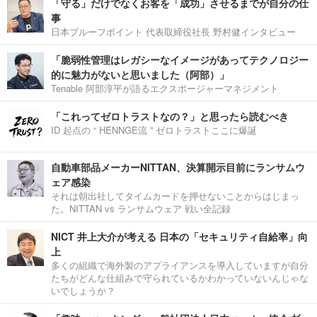
「守る」だけでなくお客を「成功」させるまでが自分の仕
事
日本プルーフポイント 代表取締役社長 野村健インタビュー
「脆弱性管理はレガシーなイメージがあってテクノロジー
的に魅力がないと思いました（阿部）」
Tenable 阿部淳平が語るエクスポージャーマネジメント
「これってゼロトラストなの？」と思ったら読むべき
ID 起点の “ HENNGE流 ” ゼロトラストここに爆誕
自動車部品メーカーNITTAN、決算開示目前にランサムウ
ェア感染
それは朝出社してタイムカードを押せないことからはじまっ
た。NITTAN vs ランサムウェア 戦い全記録
NICT 井上大介が考える 日本の「セキュリティ自給率」向
上
多くの組織で海外製のアプライアンスを導入していますが自分
たちがどんな仕組みで守られているかわかっていないんじゃな
いでしょうか？