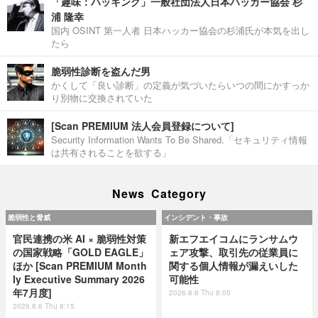
「趣味：ハッキング」一般社団法人日本ハッカー協会 杉
浦 隆幸
国内 OSINT 第一人者 日本ハッカー協会の杉浦氏が本気を出し
たら
脆弱性診断を盗んだ男
かくして「良い診断」の定義が気づいたらいつの間にかすっか
り別物に交換されていた
[Scan PREMIUM 法人会員登録について]
Security Information Wants To Be Shared.「セキュリティ情報
は共有されることを欲する」
News Category
脆弱性と脅威
インシデント・事故
官民連携の米 AI × 脆弱性対策
新エフエイコムにランサムウ
の国家戦略「GOLD EAGLE」
ェア攻撃、取引先の従業員に
ほか [Scan PREMIUM Month
関する個人情報が漏えいした
ly Executive Summary 2026
可能性
年7月度]
2026.8.6 Thu 8:05
2026.8.6 Thu 8:15