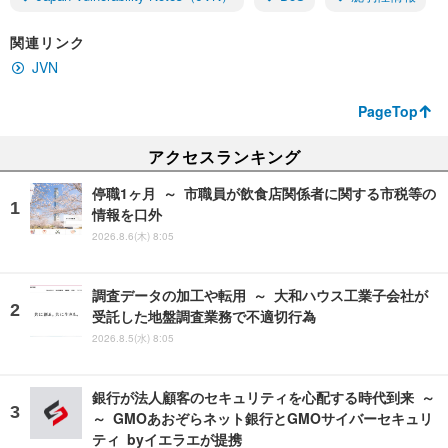
関連リンク
JVN
PageTop
アクセスランキング
停職1ヶ月 ～ 市職員が飲食店関係者に関する市税等の
情報を口外
2026.8.6(木) 8:05
調査データの加工や転用 ～ 大和ハウス工業子会社が
受託した地盤調査業務で不適切行為
2026.8.5(水) 8:05
銀行が法人顧客のセキュリティを心配する時代到来 ～
～ GMOあおぞらネット銀行とGMOサイバーセキュリ
ティ byイエラエが提携