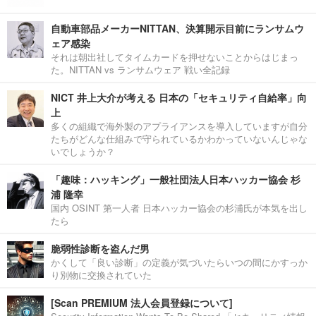
自動車部品メーカーNITTAN、決算開示目前にランサムウ
ェア感染
それは朝出社してタイムカードを押せないことからはじまっ
た。NITTAN vs ランサムウェア 戦い全記録
NICT 井上大介が考える 日本の「セキュリティ自給率」向
上
多くの組織で海外製のアプライアンスを導入していますが自分
たちがどんな仕組みで守られているかわかっていないんじゃな
いでしょうか？
「趣味：ハッキング」一般社団法人日本ハッカー協会 杉
浦 隆幸
国内 OSINT 第一人者 日本ハッカー協会の杉浦氏が本気を出し
たら
脆弱性診断を盗んだ男
かくして「良い診断」の定義が気づいたらいつの間にかすっか
り別物に交換されていた
[Scan PREMIUM 法人会員登録について]