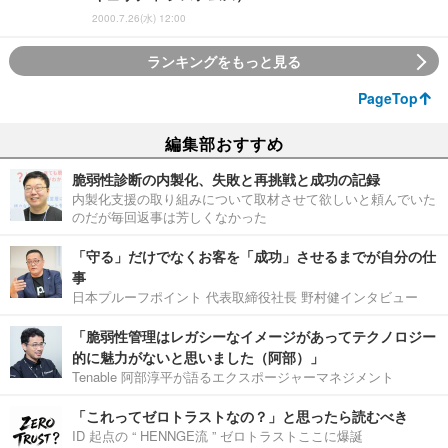
2000.7.26(水) 12:00
ランキングをもっと見る
PageTop
編集部おすすめ
脆弱性診断の内製化、失敗と再挑戦と成功の記録
内製化支援の取り組みについて取材させて欲しいと頼んでいた
のだが毎回返事は芳しくなかった
「守る」だけでなくお客を「成功」させるまでが自分の仕
事
日本プルーフポイント 代表取締役社長 野村健インタビュー
「脆弱性管理はレガシーなイメージがあってテクノロジー
的に魅力がないと思いました（阿部）」
Tenable 阿部淳平が語るエクスポージャーマネジメント
「これってゼロトラストなの？」と思ったら読むべき
ID 起点の “ HENNGE流 ” ゼロトラストここに爆誕