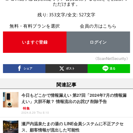
ただけます。
残り: 353文字/全文: 527文字
無料・有料プランを選択
会員の方はこちら
いますぐ登録
ログイン
《ScanNetSecurity》
シェア
ポスト
送る
関連記事
今日もどこかで情報漏えい 第27回「2024年7月の情報漏
えい」大胆不敵？ 情報流出のお詫び 削除予告
特集
2024.8.29 Thu 8:10
瀬戸内温泉たまの湯の LINE会員システムに不正アクセ
ス、顧客情報が流出した可能性