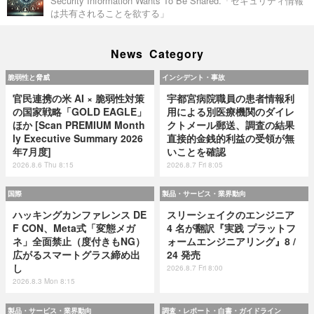
Security Information Wants To Be Shared.「セキュリティ情報
は共有されることを欲する」
News Category
脆弱性と脅威
インシデント・事故
官民連携の米 AI × 脆弱性対策
宇都宮病院職員の患者情報利
の国家戦略「GOLD EAGLE」
用による別医療機関のダイレ
ほか [Scan PREMIUM Month
クトメール郵送、調査の結果
ly Executive Summary 2026
直接的金銭的利益の受領が無
年7月度]
いことを確認
2026.8.6 Thu 8:15
2026.8.7 Fri 8:05
国際
製品・サービス・業界動向
ハッキングカンファレンス DE
スリーシェイクのエンジニア
F CON、Meta式「変態メガ
4 名が翻訳『実践 プラットフ
ネ」全面禁止（度付きもNG）
ォームエンジニアリング』8 /
広がるスマートグラス締め出
24 発売
し
2026.8.7 Fri 8:00
2026.8.3 Mon 8:15
製品・サービス・業界動向
調査・レポート・白書・ガイドライン