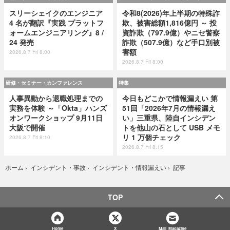
スリーシェイクのエンジニア
令和8(2026)年上半期の特殊詐
4 名が翻訳『実践 プラットフ
欺、被害総額1,816億円 ～ 投
ォームエンジニアリング』8 /
資詐欺（797.9億）やニセ警察
24 発売
詐欺（507.9億）など手口別被
害額
2026.8.7 Fri 8:00
2026.8.7 Fri 8:00
研修・セミナー・カンファレンス
特集
人事異動から退職処理までの
今日もどこかで情報漏えい 第
実務を体験 ～「Okta」ハンズ
51回「2026年7月の情報漏え
オンワークショップ 9月11日
い」三重県、陸自インシデン
大阪で開催
トを他山の石として USB メモ
リ 1 万個チェック
2026.8.7 Fri 8:10
2026.8.7 Fri 8:15
記事
ホーム
›
インシデント・事故
›
インシデント・情報漏えい
›
TOP
Home
X
Mail Magazine