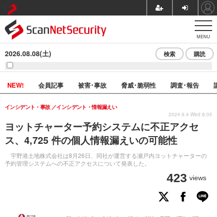
MENU
2026.08.08(土)
検索
購読
NEW!
会員記事
被害･事故
脅威･脆弱性
調査･報告
インシデント・事故
インシデント・情報漏えい
2024.9.4 Wed 8:05
ヨットチャーター予約システムに不正アクセ
ス、4,725 件の個人情報漏えいの可能性
宇野港土地株式会社は8月26日、同社が運営する瀬戸内ヨットチャーターの
予約管理システムへの不正アクセスについて発表した。
423
views