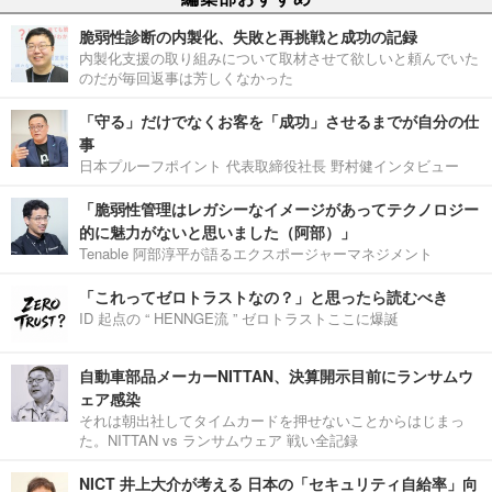
脆弱性診断の内製化、失敗と再挑戦と成功の記録
内製化支援の取り組みについて取材させて欲しいと頼んでいた
のだが毎回返事は芳しくなかった
「守る」だけでなくお客を「成功」させるまでが自分の仕
事
日本プルーフポイント 代表取締役社長 野村健インタビュー
「脆弱性管理はレガシーなイメージがあってテクノロジー
的に魅力がないと思いました（阿部）」
Tenable 阿部淳平が語るエクスポージャーマネジメント
「これってゼロトラストなの？」と思ったら読むべき
ID 起点の “ HENNGE流 ” ゼロトラストここに爆誕
自動車部品メーカーNITTAN、決算開示目前にランサムウ
ェア感染
それは朝出社してタイムカードを押せないことからはじまっ
た。NITTAN vs ランサムウェア 戦い全記録
NICT 井上大介が考える 日本の「セキュリティ自給率」向