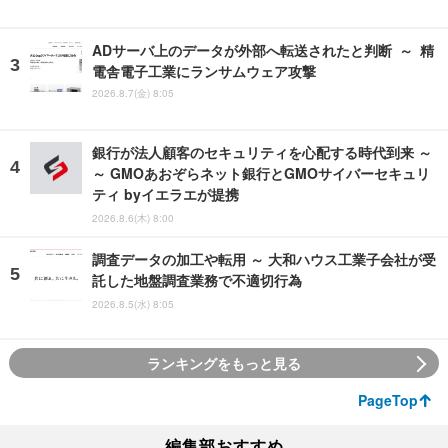
ADサーバ上のデータが外部へ転送されたと判断 ～ 精
電舎電子工業にランサムウェア攻撃
2026.8.7(金) 8:05
銀行が法人顧客のセキュリティを心配する時代到来 ～
～ GMOあおぞらネット銀行とGMOサイバーセキュリ
ティ byイエラエが提携
2026.8.6(木) 8:00
調査データの加工や転用 ～ 大和ハウス工業子会社が受
託した地盤調査業務で不適切行為
2026.8.5(水) 8:05
ランキングをもっと見る
PageTop
編集部おすすめ