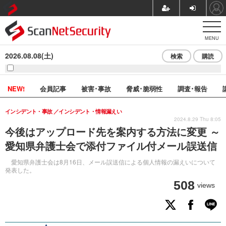
MENU
2026.08.08(土)
検索
購読
NEW!
会員記事
被害･事故
脅威･脆弱性
調査･報告
インシデント・事故
インシデント・情報漏えい
2024.8.29 Thu 8:05
今後はアップロード先を案内する方法に変更 ～
愛知県弁護士会で添付ファイル付メール誤送信
愛知県弁護士会は8月16日、メール誤送信による個人情報の漏えいについて
発表した。
508
views