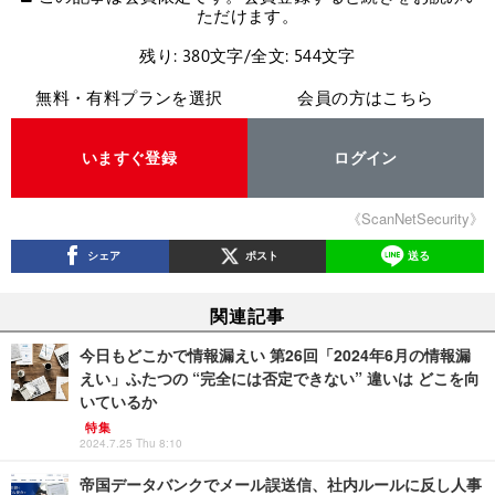
ただけます。
残り: 380文字/全文: 544文字
無料・有料プランを選択
会員の方はこちら
いますぐ登録
ログイン
《ScanNetSecurity》
シェア
ポスト
送る
関連記事
今日もどこかで情報漏えい 第26回「2024年6月の情報漏
えい」ふたつの “完全には否定できない” 違いは どこを向
いているか
特集
2024.7.25 Thu 8:10
帝国データバンクでメール誤送信、社内ルールに反し人事