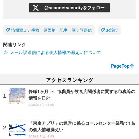
@scannetsecurityをフォロー
情報漏えい事故 原因別 記事一覧：誤送信
お詫び
関連リンク
メール誤送信による個人情報の漏えいについて
PageTop
アクセスランキング
停職1ヶ月 ～ 市職員が飲食店関係者に関する市税等の
情報を口外
2026.8.6(木) 8:05
「東京アプリ」の運営に係るコールセンター業務で1名
の個人情報漏えい
2026.8.7(金) 8:05