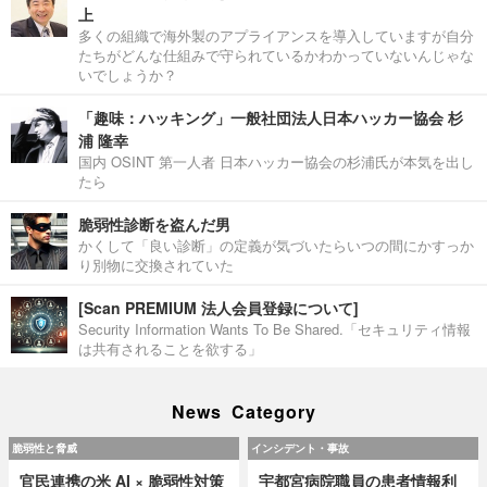
上
多くの組織で海外製のアプライアンスを導入していますが自分
たちがどんな仕組みで守られているかわかっていないんじゃな
いでしょうか？
「趣味：ハッキング」一般社団法人日本ハッカー協会 杉
浦 隆幸
国内 OSINT 第一人者 日本ハッカー協会の杉浦氏が本気を出し
たら
脆弱性診断を盗んだ男
かくして「良い診断」の定義が気づいたらいつの間にかすっか
り別物に交換されていた
[Scan PREMIUM 法人会員登録について]
Security Information Wants To Be Shared.「セキュリティ情報
は共有されることを欲する」
News Category
脆弱性と脅威
インシデント・事故
官民連携の米 AI × 脆弱性対策
宇都宮病院職員の患者情報利