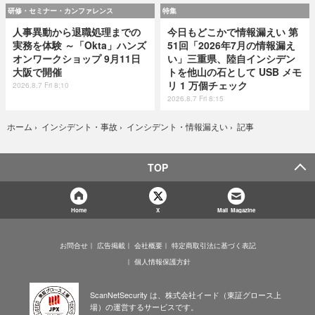
研修・セミナー・カンファレンス
特集
人事異動から退職処理までの
今日もどこかで情報漏えい 第
実務を体験 ～「Okta」ハンズ
51回「2026年7月の情報漏え
オンワークショップ 9月11日
い」三重県、陸自インシデン
大阪で開催
トを他山の石として USB メモ
リ 1 万個チェック
2026.8.7 Fri 8:10
2026.8.7 Fri 8:15
記事
ホーム
›
インシデント・事故
›
インシデント・情報漏えい
›
TOP
Home
X
Mail Magazine
お問合せ
広告掲載
会社概要
特定商取引法に基づく表記
個人情報保護方針
ScanNetSecurity は、株式会社イード（東証グロース上
場）の運営するサービスです。