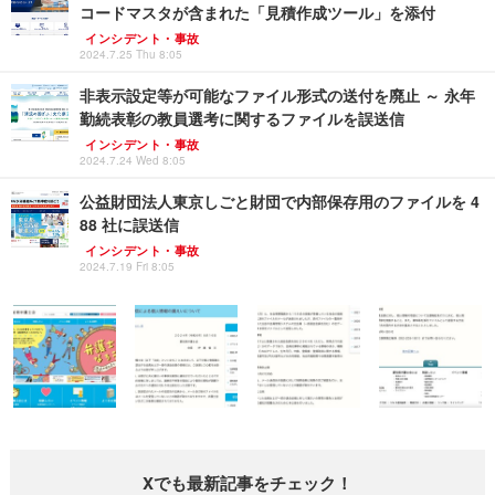
コードマスタが含まれた「見積作成ツール」を添付
インシデント・事故
2024.7.25 Thu 8:05
非表示設定等が可能なファイル形式の送付を廃止 ～ 永年
勤続表彰の教員選考に関するファイルを誤送信
インシデント・事故
2024.7.24 Wed 8:05
公益財団法人東京しごと財団で内部保存用のファイルを 4
88 社に誤送信
インシデント・事故
2024.7.19 Fri 8:05
Xでも最新記事をチェック！