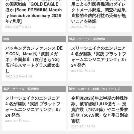
の国家戦略「GOLD EAGLE」
用による別医療機関のダイレ
ほか [Scan PREMIUM Month
クトメール郵送、調査の結果
ly Executive Summary 2026
直接的金銭的利益の受領が無
年7月度]
いことを確認
2026.8.6 Thu 8:15
2026.8.7 Fri 8:05
国際
製品・サービス・業界動向
ハッキングカンファレンス DE
スリーシェイクのエンジニア
F CON、Meta式「変態メガ
4 名が翻訳『実践 プラットフ
ネ」全面禁止（度付きもNG）
ォームエンジニアリング』8 /
広がるスマートグラス締め出
24 発売
し
2026.8.7 Fri 8:00
2026.8.3 Mon 8:15
製品・サービス・業界動向
調査・レポート・白書・ガイドライン
スリーシェイクのエンジニア
令和8(2026)年上半期の特殊詐
4 名が翻訳『実践 プラットフ
欺、被害総額1,816億円 ～ 投
ォームエンジニアリング』8 /
資詐欺（797.9億）やニセ警察
24 発売
詐欺（507.9億）など手口別被
害額
2026.8.7 Fri 8:00
2026.8.7 Fri 8:00