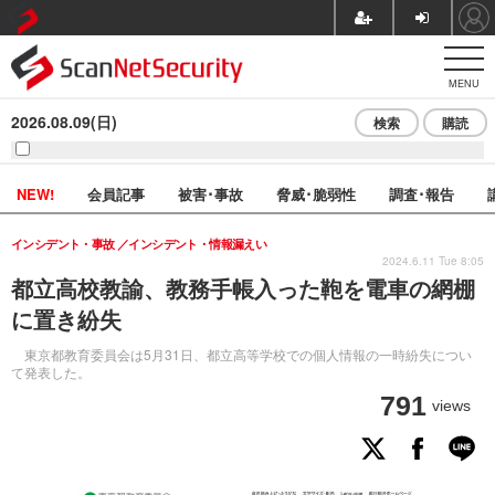
MENU
2026.08.09(日)
検索
購読
NEW!
会員記事
被害･事故
脅威･脆弱性
調査･報告
インシデント・事故
インシデント・情報漏えい
2024.6.11 Tue 8:05
都立高校教諭、教務手帳入った鞄を電車の網棚
に置き紛失
東京都教育委員会は5月31日、都立高等学校での個人情報の一時紛失につい
て発表した。
791
views