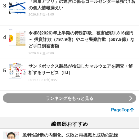
「東京アプリ」の運営に係るコールセンター業務で1名
の個人情報漏えい
2026.8.7(金) 8:05
令和8(2026)年上半期の特殊詐欺、被害総額1,816億円
～ 投資詐欺（797.9億）やニセ警察詐欺（507.9億）な
ど手口別被害額
2026.8.7(金) 8:00
サンドボックス製品が検知したマルウェアを調査・解
析するサービス（IIJ）
2014.10.31(金) 9:27
ランキングをもっと見る
PageTop
編集部おすすめ
脆弱性診断の内製化、失敗と再挑戦と成功の記録