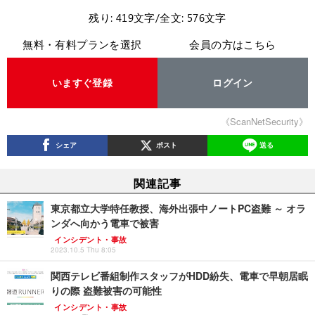
残り: 419文字/全文: 576文字
無料・有料プランを選択
会員の方はこちら
いますぐ登録
ログイン
《ScanNetSecurity》
シェア
ポスト
送る
関連記事
東京都立大学特任教授、海外出張中ノートPC盗難 ～ オラ
ンダへ向かう電車で被害
インシデント・事故
2023.10.5 Thu 8:05
関西テレビ番組制作スタッフがHDD紛失、電車で早朝居眠
りの際 盗難被害の可能性
インシデント・事故