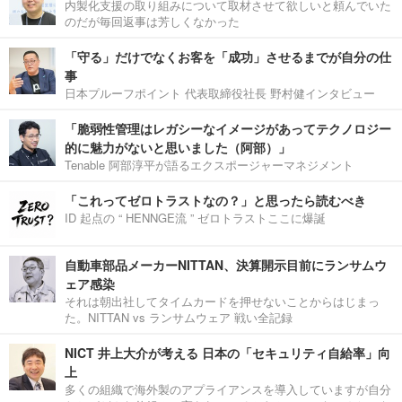
内製化支援の取り組みについて取材させて欲しいと頼んでいた
のだが毎回返事は芳しくなかった
「守る」だけでなくお客を「成功」させるまでが自分の仕
事
日本プルーフポイント 代表取締役社長 野村健インタビュー
「脆弱性管理はレガシーなイメージがあってテクノロジー
的に魅力がないと思いました（阿部）」
Tenable 阿部淳平が語るエクスポージャーマネジメント
「これってゼロトラストなの？」と思ったら読むべき
ID 起点の “ HENNGE流 ” ゼロトラストここに爆誕
自動車部品メーカーNITTAN、決算開示目前にランサムウ
ェア感染
それは朝出社してタイムカードを押せないことからはじまっ
た。NITTAN vs ランサムウェア 戦い全記録
NICT 井上大介が考える 日本の「セキュリティ自給率」向
上
多くの組織で海外製のアプライアンスを導入していますが自分