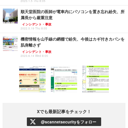
2023.1.5 Thu 8:05
順天堂医院の医師が電車内にパソコンを置き忘れ紛失、所
属長から厳重注意
インシデント・事故
2022.5.19 Thu 8:05
機密情報を山手線の網棚で紛失、今後はカギ付きカバンを
肌身離さず
インシデント・事故
2023.6.14 Wed 8:05
Xでも最新記事をチェック！
@scannetsecurityをフォロー