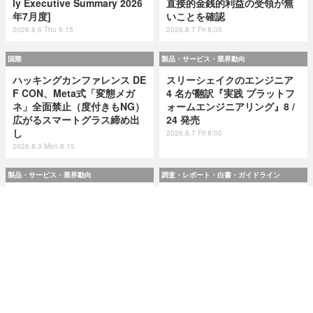
ly Executive Summary 2026
直接的金銭的利益の受領が無
年7月度]
いことを確認
2026.8.6 Thu 8:15
2026.8.7 Fri 8:05
国際
製品・サービス・業界動向
ハッキングカンファレンス DE
スリーシェイクのエンジニア
F CON、Meta式「変態メガ
4 名が翻訳『実践 プラットフ
ネ」全面禁止（度付きもNG）
ォームエンジニアリング』8 /
広がるスマートグラス締め出
24 発売
し
2026.8.7 Fri 8:00
2026.8.3 Mon 8:15
製品・サービス・業界動向
調査・レポート・白書・ガイドライン
スリーシェイクのエンジニア
令和8(2026)年上半期の特殊詐
4 名が翻訳『実践 プラットフ
欺、被害総額1,816億円 ～ 投
ォームエンジニアリング』8 /
資詐欺（797.9億）やニセ警察
24 発売
詐欺（507.9億）など手口別被
害額
2026.8.7 Fri 8:00
2026.8.7 Fri 8:00
研修・セミナー・カンファレンス
特集
人事異動から退職処理までの
今日もどこかで情報漏えい 第