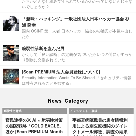
たちがどんな仕組みで守られているかわかっていないんじゃな
いでしょうか？
「趣味：ハッキング」一般社団法人日本ハッカー協会 杉
浦 隆幸
国内 OSINT 第一人者 日本ハッカー協会の杉浦氏が本気を出し
たら
脆弱性診断を盗んだ男
かくして「良い診断」の定義が気づいたらいつの間にかすっか
り別物に交換されていた
[Scan PREMIUM 法人会員登録について]
Security Information Wants To Be Shared.「セキュリティ情報
は共有されることを欲する」
News Category
脆弱性と脅威
インシデント・事故
官民連携の米 AI × 脆弱性対策
宇都宮病院職員の患者情報利
の国家戦略「GOLD EAGLE」
用による別医療機関のダイレ
ほか [Scan PREMIUM Month
クトメール郵送、調査の結果