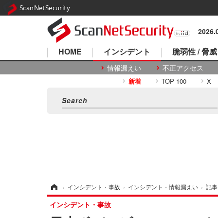
ScanNetSecurity
2026
HOME
インシデント
脆弱性 / 脅威
情報漏えい
不正アクセス
新着
TOP 100
X
ホーム
›
インシデント・事故
›
インシデント・情報漏えい
›
記事
インシデント・事故