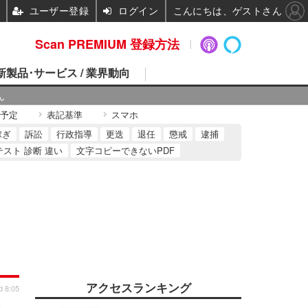
ユーザー登録
ログイン
こんにちは、ゲストさん
Scan PREMIUM 登録方法
 新製品･サービス / 業界動向
ん
予定
表記基準
スマホ
稼ぎ
訴訟
行政指導
更迭
退任
懲戒
逮捕
テスト 診断 違い
文字コピーできないPDF
アクセスランキング
d 8:05