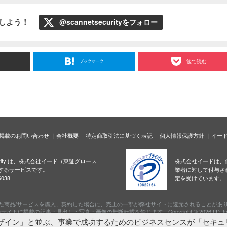
ローしよう！
@scannetsecurityをフォロー
ブックマーク
後で読む
掲載のお問い合わせ
会社概要
特定商取引法に基づく表記
個人情報保護方針
イー
ecurity は、株式会社イード（東証グロース
株式会社イードは、
するサービスです。
業者に対して付与さ
038
定を受けています。
た商品/サービスを購入、契約した場合に、売上の一部が弊社サイトに還元されることがあ
サイトに掲載の記事・見出し・写真・画像の無断転載を禁じます。Copyright © 2026 IID, In
ザイン」と並ぶ、事業で成功するためのビジネスセンスが「セキュ