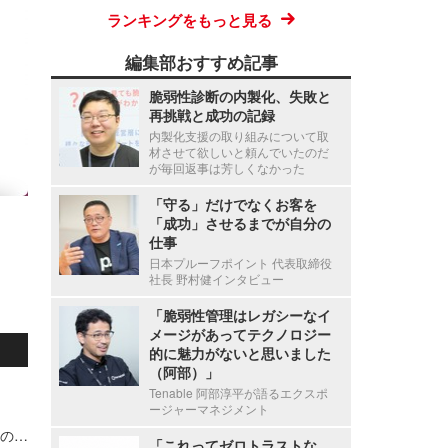
ランキングをもっと見る
編集部おすすめ記事
脆弱性診断の内製化、失敗と
再挑戦と成功の記録
内製化支援の取り組みについて取
材させて欲しいと頼んでいたのだ
が毎回返事は芳しくなかった
「守る」だけでなくお客を
「成功」させるまでが自分の
仕事
日本プルーフポイント 代表取締役
社長 野村健インタビュー
「脆弱性管理はレガシーなイ
メージがあってテクノロジー
的に魅力がないと思いました
（阿部）」
Tenable 阿部淳平が語るエクスポ
ージャーマネジメント
宇都宮病院職員の患者情報利用による別医療機関のダイレクトメール郵送、調査の結果 直接的金銭的利益の受領が無いことを確認
「これってゼロトラストな