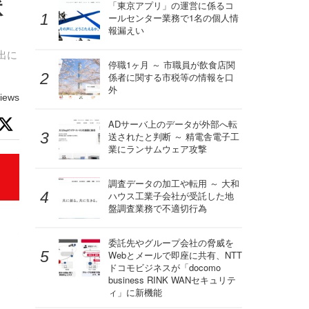
状
「東京アプリ」の運営に係るコ
ールセンター業務で1名の個人情
報漏えい
出に
停職1ヶ月 ～ 市職員が飲食店関
係者に関する市税等の情報を口
外
iews
ADサーバ上のデータが外部へ転
送されたと判断 ～ 精電舎電子工
業にランサムウェア攻撃
調査データの加工や転用 ～ 大和
ハウス工業子会社が受託した地
盤調査業務で不適切行為
委託先やグループ会社の脅威を
Webとメールで即座に共有、NTT
ドコモビジネスが「docomo
business RINK WANセキュリテ
ィ」に新機能