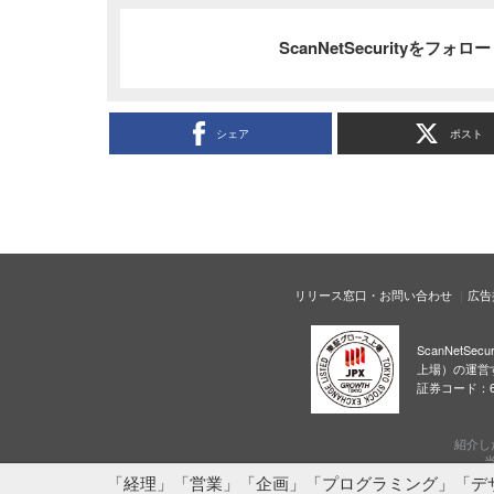
ScanNetSecurityをフォ
シェア
ポスト
リリース窓口・お問い合わせ
広告
ScanNetS
上場）の運営
証券コード：6
紹介し
当
「経理」「営業」「企画」「プログラミング」「デ