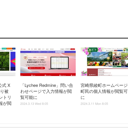
式 X
「Lychee Redmine」問い合
宮崎県綾町ホームページ
取り被
わせページで入力情報が閲
町民の個人情報が閲覧可
ントリ
覧可能に
に
報が閲
2024.3.13 Wed 8:05
2024.3.11 Mon 8:05