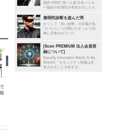
国内 OSINT 第一人者 日本ハッカ
ー協会の杉浦氏が本気を出したら
脆弱性診断を盗んだ男
かくして「良い診断」の定義が気
づいたらいつの間にかすっかり別
物に交換されていた
[Scan PREMIUM 法人会員登
録について]
Security Information Wants To Be
Shared.「セキュリティ情報は共
有されることを欲する」
で
能