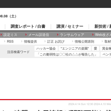
.08.08（土）
調査レポート / 白書
講演 / セミナー
新技術 /
設定ミス
メール誤送信
ランサムウェア
Web改ざ
RSS
情報提供
訂正 お詫び
情報公開原則
取材
ハッカー協会
"エンジニアの楽園"
愛
賞金
注目検索ワード
「この脆弱性は〇〇社の△△が報告した」
ペン
2024.4.14 Sun 12:30
2024.4.10 We