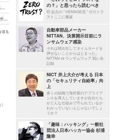
の？」と思ったら読むべき
停職1ヶ月 ～ 市職員が飲食店関係者に関する市税等の情報を口外
ID 起点の “ HENNGE流 ” ゼロトラ
ストここに爆誕
海外貨物検査と契約する有機JAS認証審査員がサポート詐欺被害
自動車部品メーカー
を送る
NITTAN、決算開示目前にラ
ンサムウェア感染
それは朝出社してタイムカードを
押せないことからはじまった。
NITTAN vs ランサムウェア 戦い全
記録
NICT 井上大介が考える 日本
の「セキュリティ自給率」向
上
多くの組織で海外製のアプライア
ンスを導入していますが自分たち
がどんな仕組みで守られているか
ty》
わかっていないんじゃないでしょ
うか？
「趣味：ハッキング」一般社
団法人日本ハッカー協会 杉浦
隆幸