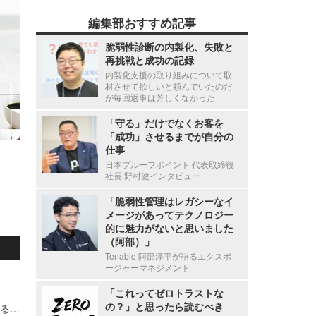
編集部おすすめ記事
脆弱性診断の内製化、失敗と
再挑戦と成功の記録
内製化支援の取り組みについて取
材させて欲しいと頼んでいたのだ
が毎回返事は芳しくなかった
「守る」だけでなくお客を
「成功」させるまでが自分の
仕事
日本プルーフポイント 代表取締役
社長 野村健インタビュー
「脆弱性管理はレガシーなイ
メージがあってテクノロジー
的に魅力がないと思いました
（阿部）」
Tenable 阿部淳平が語るエクスポ
ージャーマネジメント
「これってゼロトラストな
の？」と思ったら読むべき
「個人情報の保護に関する法律等の一部を改正する法律」公布