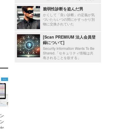
脆弱性診断を盗んだ男
かくして「良い診断」の定義が気
づいたらいつの間にかすっかり別
物に交換されていた
[Scan PREMIUM 法人会員登
録について]
Security Information Wants To Be
Shared.「セキュリティ情報は共
有されることを欲する」
ン
ン
セ