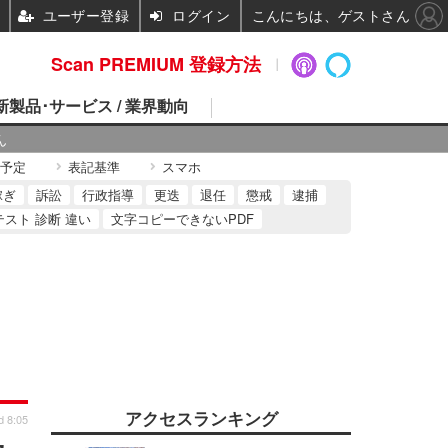
ユーザー登録
ログイン
こんにちは、ゲストさん
Scan PREMIUM 登録方法
 新製品･サービス / 業界動向
ん
予定
表記基準
スマホ
稼ぎ
訴訟
行政指導
更迭
退任
懲戒
逮捕
テスト 診断 違い
文字コピーできないPDF
アクセスランキング
d 8:05