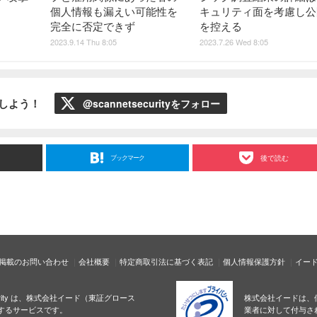
個人情報も漏えい可能性を
キュリティ面を考慮し公
完全に否定できず
を控える
2023.9.14 Thu 8:05
2023.7.26 Wed 8:05
ローしよう！
@scannetsecurityをフォロー
ブックマーク
後で読む
掲載のお問い合わせ
会社概要
特定商取引法に基づく表記
個人情報保護方針
イー
ecurity は、株式会社イード（東証グロース
株式会社イードは、
するサービスです。
業者に対して付与さ