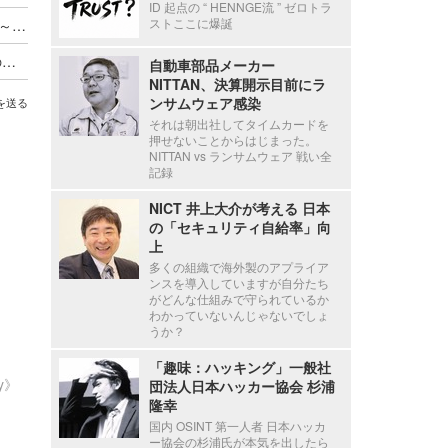
ID 起点の “ HENNGE流 ” ゼロトラ
ストここに爆誕
個人情報保護委員会「令和7年度年次報告」公表 ～ 名簿業者への勧告・命令事例も記載
個人情報漏えい等 4,602 件、大半は病院・薬局の「誤交付」～ 個人情報保護委員会、令和 7 年度 4Q 状況を公表
自動車部品メーカー
NITTAN、決算開示目前にラ
ンサムウェア感染
を送る
それは朝出社してタイムカードを
押せないことからはじまった。
NITTAN vs ランサムウェア 戦い全
記録
NICT 井上大介が考える 日本
の「セキュリティ自給率」向
上
多くの組織で海外製のアプライア
ンスを導入していますが自分たち
がどんな仕組みで守られているか
わかっていないんじゃないでしょ
うか？
「趣味：ハッキング」一般社
ty》
団法人日本ハッカー協会 杉浦
隆幸
国内 OSINT 第一人者 日本ハッカ
ー協会の杉浦氏が本気を出したら