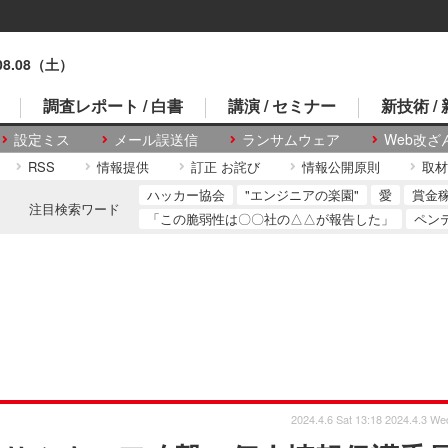
.08.08（土）
調査レポート / 白書
講演 / セミナー
新技術 /
設定ミス
メール誤送信
ランサムウェア
Web改ざ
RSS
情報提供
訂正 お詫び
情報公開原則
取材
ハッカー協会
"エンジニアの楽園"
愛
賞金
注目検索ワード
「この脆弱性は〇〇社の△△が報告した」
ペン
2024.4.6 Sat 13:18
2024.4.3 We