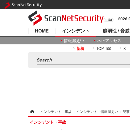
ScanNetSecurity
2026
HOME
インシデント
脆弱性 / 脅威
情報漏えい
不正アクセス
新着
TOP 100
X
ホーム
›
インシデント・事故
›
インシデント・情報漏えい
›
記事
インシデント・事故