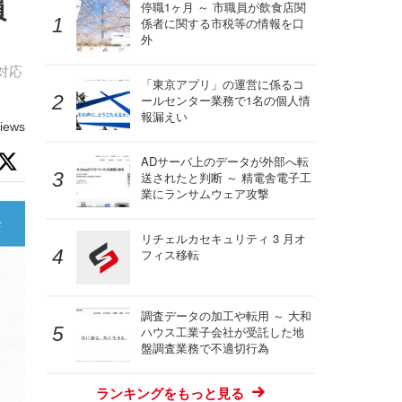
員
停職1ヶ月 ～ 市職員が飲食店関
係者に関する市税等の情報を口
外
対応
「東京アプリ」の運営に係るコ
ールセンター業務で1名の個人情
報漏えい
iews
ADサーバ上のデータが外部へ転
送されたと判断 ～ 精電舎電子工
業にランサムウェア攻撃
リチェルカセキュリティ 3 月オ
フィス移転
調査データの加工や転用 ～ 大和
ハウス工業子会社が受託した地
盤調査業務で不適切行為
ランキングをもっと見る