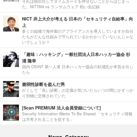
それは朝出社してタイムカードを押せないことからはじまっ
た。NITTAN vs ランサムウェア 戦い全記録
NICT 井上大介が考える 日本の「セキュリティ自給率」向
上
多くの組織で海外製のアプライアンスを導入していますが自分
たちがどんな仕組みで守られているかわかっていないんじゃな
いでしょうか？
「趣味：ハッキング」一般社団法人日本ハッカー協会 杉
浦 隆幸
国内 OSINT 第一人者 日本ハッカー協会の杉浦氏が本気を出し
たら
脆弱性診断を盗んだ男
かくして「良い診断」の定義が気づいたらいつの間にかすっか
り別物に交換されていた
[Scan PREMIUM 法人会員登録について]
Security Information Wants To Be Shared.「セキュリティ情報
は共有されることを欲する」
News Category