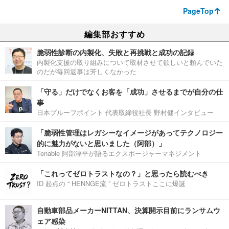
PageTop
編集部おすすめ
脆弱性診断の内製化、失敗と再挑戦と成功の記録
内製化支援の取り組みについて取材させて欲しいと頼んでいた
のだが毎回返事は芳しくなかった
「守る」だけでなくお客を「成功」させるまでが自分の仕
事
日本プルーフポイント 代表取締役社長 野村健インタビュー
「脆弱性管理はレガシーなイメージがあってテクノロジー
的に魅力がないと思いました（阿部）」
Tenable 阿部淳平が語るエクスポージャーマネジメント
「これってゼロトラストなの？」と思ったら読むべき
ID 起点の “ HENNGE流 ” ゼロトラストここに爆誕
自動車部品メーカーNITTAN、決算開示目前にランサムウ
ェア感染