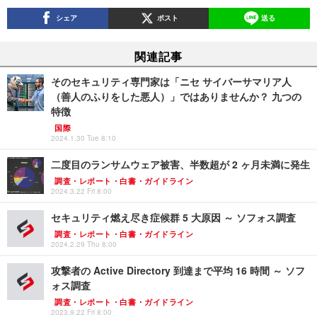
シェア
ポスト
送る
関連記事
そのセキュリティ専門家は「ニセ サイバーサマリア人
（善人のふりをした悪人）」ではありませんか？ 九つの
特徴
国際
2024.1.30 Tue 8:10
二度目のランサムウェア被害、半数超が 2 ヶ月未満に発生
調査・レポート・白書・ガイドライン
2024.3.22 Fri 8:00
セキュリティ燃え尽き症候群 5 大原因 ～ ソフォス調査
調査・レポート・白書・ガイドライン
2024.2.29 Thu 8:00
攻撃者の Active Directory 到達まで平均 16 時間 ～ ソフ
ォス調査
調査・レポート・白書・ガイドライン
2023.9.22 Fri 8:00