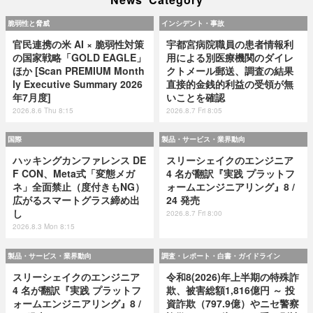
脆弱性と脅威
インシデント・事故
官民連携の米 AI × 脆弱性対策
宇都宮病院職員の患者情報利
の国家戦略「GOLD EAGLE」
用による別医療機関のダイレ
ほか [Scan PREMIUM Month
クトメール郵送、調査の結果
ly Executive Summary 2026
直接的金銭的利益の受領が無
年7月度]
いことを確認
2026.8.6 Thu 8:15
2026.8.7 Fri 8:05
国際
製品・サービス・業界動向
ハッキングカンファレンス DE
スリーシェイクのエンジニア
F CON、Meta式「変態メガ
4 名が翻訳『実践 プラットフ
ネ」全面禁止（度付きもNG）
ォームエンジニアリング』8 /
広がるスマートグラス締め出
24 発売
し
2026.8.7 Fri 8:00
2026.8.3 Mon 8:15
製品・サービス・業界動向
調査・レポート・白書・ガイドライン
スリーシェイクのエンジニア
令和8(2026)年上半期の特殊詐
4 名が翻訳『実践 プラットフ
欺、被害総額1,816億円 ～ 投
ォームエンジニアリング』8 /
資詐欺（797.9億）やニセ警察