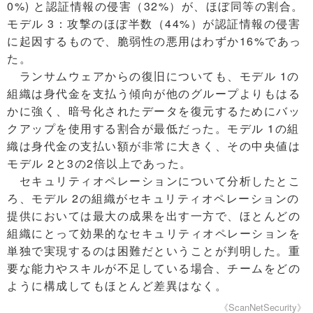
0%) と認証情報の侵害（32%）が、ほぼ同等の割合。
モデル 3：攻撃のほぼ半数（44%）が認証情報の侵害
に起因するもので、脆弱性の悪用はわずか16%であっ
た。
ランサムウェアからの復旧についても、モデル 1の
組織は身代金を支払う傾向が他のグループよりもはる
かに強く、暗号化されたデータを復元するためにバッ
クアップを使用する割合が最低だった。モデル 1の組
織は身代金の支払い額が非常に大きく、その中央値は
モデル 2と3の2倍以上であった。
セキュリティオペレーションについて分析したとこ
ろ、モデル 2の組織がセキュリティオペレーションの
提供においては最大の成果を出す一方で、ほとんどの
組織にとって効果的なセキュリティオペレーションを
単独で実現するのは困難だということが判明した。重
要な能力やスキルが不足している場合、チームをどの
ように構成してもほとんど差異はなく。
《ScanNetSecurity》