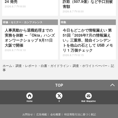
24 発売
詐欺（507.9億）など手口別被
害額
2026.8.7 Fri 8:00
2026.8.7 Fri 8:00
研修・セミナー・カンファレンス
特集
人事異動から退職処理までの
今日もどこかで情報漏えい 第
実務を体験 ～「Okta」ハンズ
51回「2026年7月の情報漏え
オンワークショップ 9月11日
い」三重県、陸自インシデン
大阪で開催
トを他山の石として USB メモ
リ 1 万個チェック
2026.8.7 Fri 8:10
2026.8.7 Fri 8:15
記
ホーム
›
調査・レポート・白書・ガイドライン
›
調査・ホワイトペーパー
›
事
TOP
Home
X
Mail Magazine
お問合せ
広告掲載
会社概要
特定商取引法に基づく表記