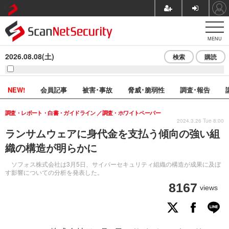
MENU
2026.08.08(土)
検索
購読
NEW!
会員記事
被害･事故
脅威･脆弱性
調査･報告
調査・レポート・白書・ガイドライン
調査・ホワイトペーパー
2024.3.26 Tue 8:00
ランサムウェアに身代金を支払う傾向の強い組
織の構造が明らかに
ソフォス株式会社は3月5日、サイバーセキュリティ組織の構造が成果に及ぼ
す影響についての分析を発表した。
8167
views