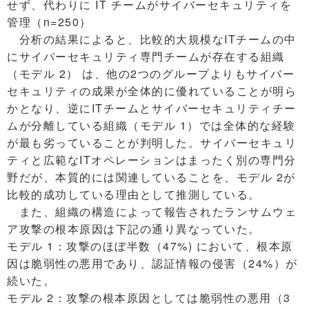
せず、代わりに IT チームがサイバーセキュリティを
管理（n=250）
分析の結果によると、比較的大規模なITチームの中
にサイバーセキュリティ専門チームが存在する組織
（モデル 2） は、他の2つのグループよりもサイバー
セキュリティの成果が全体的に優れていることが明ら
かとなり、逆にITチームとサイバーセキュリティチー
ムが分離している組織（モデル 1）では全体的な経験
が最も劣っていることが判明した。サイバーセキュリ
ティと広範なITオペレーションはまったく別の専門分
野だが、本質的には関連していることを、モデル 2が
比較的成功している理由として推測している。
また、組織の構造によって報告されたランサムウェ
ア攻撃の根本原因は下記の通り異なっていた。
モデル 1：攻撃のほぼ半数（47%) において、根本原
因は脆弱性の悪用であり、認証情報の侵害（24%）が
続いた。
モデル 2：攻撃の根本原因としては脆弱性の悪用（3