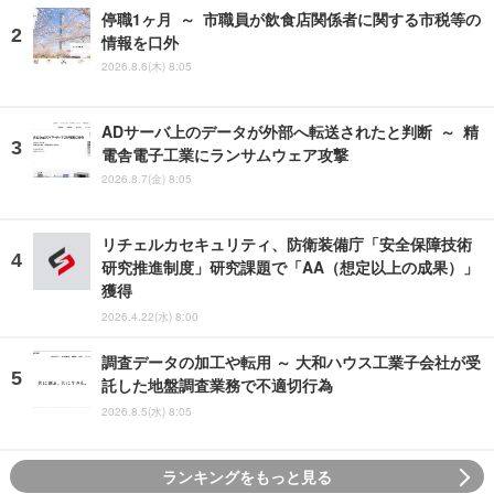
停職1ヶ月 ～ 市職員が飲食店関係者に関する市税等の
情報を口外
2026.8.6(木) 8:05
ADサーバ上のデータが外部へ転送されたと判断 ～ 精
電舎電子工業にランサムウェア攻撃
2026.8.7(金) 8:05
リチェルカセキュリティ、防衛装備庁「安全保障技術
研究推進制度」研究課題で「AA（想定以上の成果）」
獲得
2026.4.22(水) 8:00
調査データの加工や転用 ～ 大和ハウス工業子会社が受
託した地盤調査業務で不適切行為
2026.8.5(水) 8:05
ランキングをもっと見る