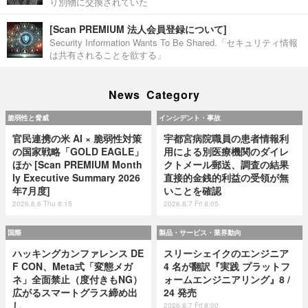
り別物に交換されていた
[Scan PREMIUM 法人会員登録について]
Security Information Wants To Be Shared.「セキュリティ情報
は共有されることを欲する」
News Category
脆弱性と脅威
インシデント・事故
官民連携の米 AI × 脆弱性対策
宇都宮病院職員の患者情報利
の国家戦略「GOLD EAGLE」
用による別医療機関のダイレ
ほか [Scan PREMIUM Month
クトメール郵送、調査の結果
ly Executive Summary 2026
直接的金銭的利益の受領が無
年7月度]
いことを確認
2026.8.6 Thu 8:15
2026.8.7 Fri 8:05
国際
製品・サービス・業界動向
ハッキングカンファレンス DE
スリーシェイクのエンジニア
F CON、Meta式「変態メガ
4 名が翻訳『実践 プラットフ
ネ」全面禁止（度付きもNG）
ォームエンジニアリング』8 /
広がるスマートグラス締め出
24 発売
し
2026.8.7 Fri 8:00