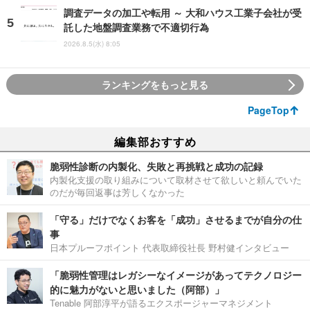
調査データの加工や転用 ～ 大和ハウス工業子会社が受
託した地盤調査業務で不適切行為
2026.8.5(水) 8:05
ランキングをもっと見る
PageTop
編集部おすすめ
脆弱性診断の内製化、失敗と再挑戦と成功の記録
内製化支援の取り組みについて取材させて欲しいと頼んでいた
のだが毎回返事は芳しくなかった
「守る」だけでなくお客を「成功」させるまでが自分の仕
事
日本プルーフポイント 代表取締役社長 野村健インタビュー
「脆弱性管理はレガシーなイメージがあってテクノロジー
的に魅力がないと思いました（阿部）」
Tenable 阿部淳平が語るエクスポージャーマネジメント