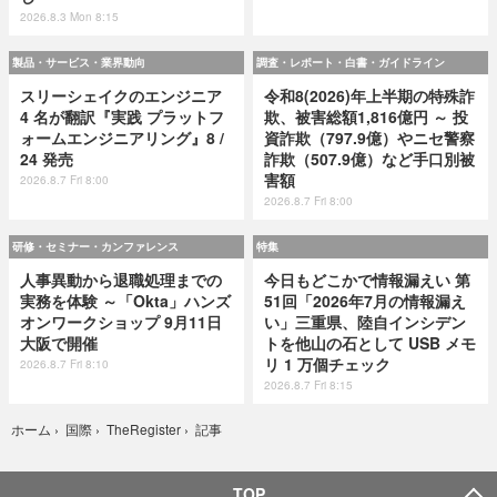
2026.8.3 Mon 8:15
製品・サービス・業界動向
調査・レポート・白書・ガイドライン
スリーシェイクのエンジニア
令和8(2026)年上半期の特殊詐
4 名が翻訳『実践 プラットフ
欺、被害総額1,816億円 ～ 投
ォームエンジニアリング』8 /
資詐欺（797.9億）やニセ警察
24 発売
詐欺（507.9億）など手口別被
害額
2026.8.7 Fri 8:00
2026.8.7 Fri 8:00
研修・セミナー・カンファレンス
特集
人事異動から退職処理までの
今日もどこかで情報漏えい 第
実務を体験 ～「Okta」ハンズ
51回「2026年7月の情報漏え
オンワークショップ 9月11日
い」三重県、陸自インシデン
大阪で開催
トを他山の石として USB メモ
リ 1 万個チェック
2026.8.7 Fri 8:10
2026.8.7 Fri 8:15
記事
ホーム
›
国際
›
TheRegister
›
TOP