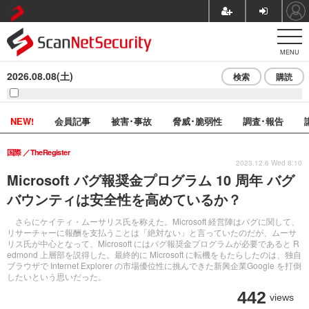
MENU
2026.08.08(土)
検索
購読
NEW!
会員記事
被害･事故
脅威･脆弱性
調査･報告
国際
TheRegister
2023.12.6 Wed 8:10
Microsoft バグ報奨金プログラム 10 周年 バグ
バウンティは安全性を高めているか？
さらにケイティ・ムーサリス氏を称えた。Microsoft 経営陣はバグに関して、
リサーチャーに報酬を支払うことは「絶対ない」と言っていたのだが、ムーサ
リス氏が中心となって、Microsoft にはバグ報奨金プログラムが必要であると R
edmond 上層部を説得した。最終的に Microsoft に転機をもたらしたのは、独自
ブラウザで Internet Explorer の市場優位性に挑んできた新興企業Google を打倒
したいという思いだった。
442
views