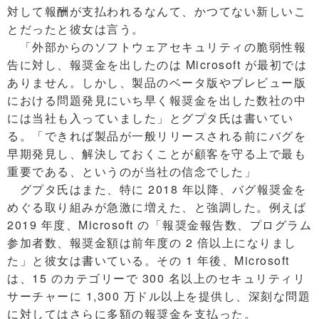
対して報酬が支払われるなんて、かつてない新しいこ
とだったと彼女は言う。
「外部からのソフトウェアセキュリティの脆弱性報
告に対し、報奨金を出したのは Microsoft が最初では
ありません。しかし、製品のベータ版やプレビュー版
における問題発見にいち早く報奨金を出した数社の中
には当社も入っていました」とグプタ氏は書いてい
る。「できれば製品が一般リリースされる前にバグを
早期発見し、解決しておくことが顧客を守る上で最も
重要である、というのが当社の信念でした」
グプタ氏はまた、特に 2018 年以降、バグ報奨金を
めぐる取り組みが急激に増えた、と強調した。例えば
2019 年度、Microsoft の「報奨金報告数、プログラム
参加者数、報奨金額は前年度の 2 倍以上になりまし
た」と彼女は書いている。その 1 年後、Microsoft
は、15 のカテゴリーで 300 名以上のセキュリティリ
サーチャーに 1,300 万ドル以上を提供し、深刻な問題
に対してはさらに多額の報奨金を支払った。