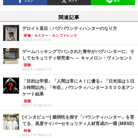
シェア
ポスト
送る
関連記事
デロイト直伝：バグバウンティハンターのなり方
研修・セミナー・カンファレンス
2023.9.14 Thu 8:10
ゲームハッキングでバンされた青年がバグハンターに、そ
してセキュリティ研究者へ ～ キャメロン・ヴィンセント
国際
2023.9.13 Wed 8:10
「目的は学習」「人間は常にＡＩに優る」「日光浴は１日
３時間以内」「年収」バウンティハンター３５００名アン
ケート結果
国際
2020.7.27 Mon 8:10
[インタビュー] 脆弱性を探す「バウンティハンター」を育
てる、高度サイバーセキュリティ人材育成の一環 (MBSD)
特集
2016.7.27 Wed 8:15