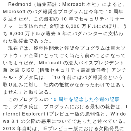
Redmond（編集部註：Microsoft 本社）によると、
Microsoft のバグ報奨金プログラムは今年で 10 周年
を迎えたが、この最初の 10 年でセキュリティリサー
チャーに支払われた金額は 6,300 万ドルにのぼり、う
ち 6,000 万ドルが過去 5 年にバグハンターに支払わ
れた報奨金であった。
現在では、脆弱性開示と報奨金プログラムは巨大ソ
フトウェア企業にとってごく当たり前のことになって
いるようだが、Microsoft の法人バイスプレジデント
兼 次席 CISO（情報セキュリティ最高責任者）アンチ
ャル・グプタ氏は、「10 年前にはバグ報奨金という
取り組みに対し、社内の抵抗がなかったわけではあり
ません」と振り返る。
このプログラムの
10 周年を記念した今週の記事
で、グプタ氏は、プログラムにおける最初の報告は、I
nternet Explorer11プレビュー版の脆弱性と、Windo
ws 8.1 の欠陥の悪用についてであったと述べている。
2013 年当時は、IEプレビュー版における欠陥発見に