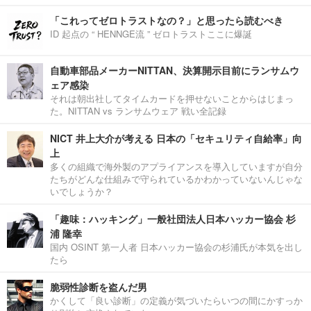
「これってゼロトラストなの？」と思ったら読むべき
ID 起点の “ HENNGE流 ” ゼロトラストここに爆誕
自動車部品メーカーNITTAN、決算開示目前にランサムウ
ェア感染
それは朝出社してタイムカードを押せないことからはじまっ
た。NITTAN vs ランサムウェア 戦い全記録
NICT 井上大介が考える 日本の「セキュリティ自給率」向
上
多くの組織で海外製のアプライアンスを導入していますが自分
たちがどんな仕組みで守られているかわかっていないんじゃな
いでしょうか？
「趣味：ハッキング」一般社団法人日本ハッカー協会 杉
浦 隆幸
国内 OSINT 第一人者 日本ハッカー協会の杉浦氏が本気を出し
たら
脆弱性診断を盗んだ男
かくして「良い診断」の定義が気づいたらいつの間にかすっか