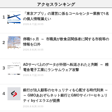
アクセスランキング
「東京アプリ」の運営に係るコールセンター業務で1名
の個人情報漏えい
2026.8.7(金) 8:05
停職1ヶ月 ～ 市職員が飲食店関係者に関する市税等の
情報を口外
2026.8.6(木) 8:05
ADサーバ上のデータが外部へ転送されたと判断 ～ 精
電舎電子工業にランサムウェア攻撃
2026.8.7(金) 8:05
銀行が法人顧客のセキュリティを心配する時代到来 ～
～ GMOあおぞらネット銀行とGMOサイバーセキュリ
ティ byイエラエが提携
2026.8.6(木) 8:00