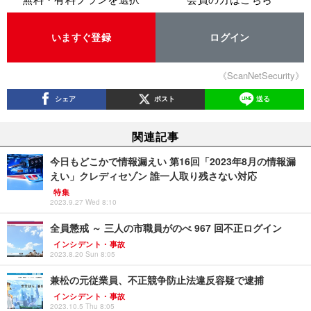
いますぐ登録
ログイン
《ScanNetSecurity》
シェア
ポスト
送る
関連記事
今日もどこかで情報漏えい 第16回「2023年8月の情報漏
えい」クレディセゾン 誰一人取り残さない対応
特集
2023.9.27 Wed 8:10
全員懲戒 ～ 三人の市職員がのべ 967 回不正ログイン
インシデント・事故
2023.8.20 Sun 8:05
兼松の元従業員、不正競争防止法違反容疑で逮捕
インシデント・事故
2023.10.5 Thu 8:05