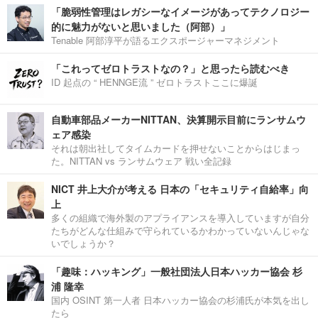
「脆弱性管理はレガシーなイメージがあってテクノロジー
的に魅力がないと思いました（阿部）」
Tenable 阿部淳平が語るエクスポージャーマネジメント
「これってゼロトラストなの？」と思ったら読むべき
ID 起点の “ HENNGE流 ” ゼロトラストここに爆誕
自動車部品メーカーNITTAN、決算開示目前にランサムウ
ェア感染
それは朝出社してタイムカードを押せないことからはじまっ
た。NITTAN vs ランサムウェア 戦い全記録
NICT 井上大介が考える 日本の「セキュリティ自給率」向
上
多くの組織で海外製のアプライアンスを導入していますが自分
たちがどんな仕組みで守られているかわかっていないんじゃな
いでしょうか？
「趣味：ハッキング」一般社団法人日本ハッカー協会 杉
浦 隆幸
国内 OSINT 第一人者 日本ハッカー協会の杉浦氏が本気を出し
たら