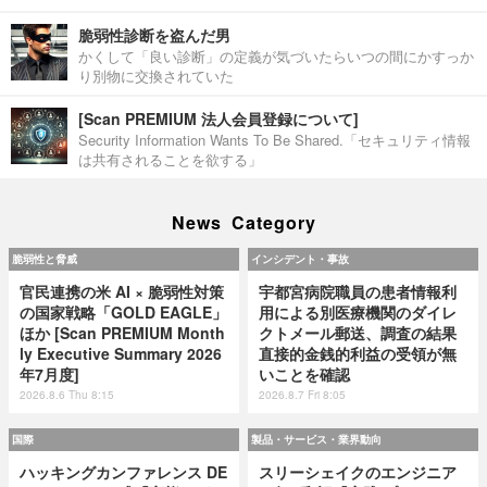
脆弱性診断を盗んだ男
かくして「良い診断」の定義が気づいたらいつの間にかすっか
り別物に交換されていた
[Scan PREMIUM 法人会員登録について]
Security Information Wants To Be Shared.「セキュリティ情報
は共有されることを欲する」
News Category
脆弱性と脅威
インシデント・事故
官民連携の米 AI × 脆弱性対策
宇都宮病院職員の患者情報利
の国家戦略「GOLD EAGLE」
用による別医療機関のダイレ
ほか [Scan PREMIUM Month
クトメール郵送、調査の結果
ly Executive Summary 2026
直接的金銭的利益の受領が無
年7月度]
いことを確認
2026.8.6 Thu 8:15
2026.8.7 Fri 8:05
国際
製品・サービス・業界動向
ハッキングカンファレンス DE
スリーシェイクのエンジニア