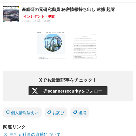
産総研の元研究職員 秘密情報持ち出し 逮捕 起訴
インシデント・事故
2023.7.24 Mon 8:05
Xでも最新記事をチェック！
@scannetsecurityをフォロー
個人情報漏えい
お詫び
逮捕
関連リンク
当社元社員の逮捕について