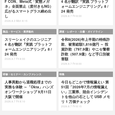
F CON、Meta式「変態メガ
4 名が翻訳『実践 プラットフ
ネ」全面禁止（度付きもNG）
ォームエンジニアリング』8 /
広がるスマートグラス締め出
24 発売
し
2026.8.7 Fri 8:00
2026.8.3 Mon 8:15
製品・サービス・業界動向
調査・レポート・白書・ガイドライン
スリーシェイクのエンジニア
令和8(2026)年上半期の特殊詐
4 名が翻訳『実践 プラットフ
欺、被害総額1,816億円 ～ 投
ォームエンジニアリング』8 /
資詐欺（797.9億）やニセ警察
24 発売
詐欺（507.9億）など手口別被
害額
2026.8.7 Fri 8:00
2026.8.7 Fri 8:00
研修・セミナー・カンファレンス
特集
人事異動から退職処理までの
今日もどこかで情報漏えい 第
実務を体験 ～「Okta」ハンズ
51回「2026年7月の情報漏え
オンワークショップ 9月11日
い」三重県、陸自インシデン
大阪で開催
トを他山の石として USB メモ
リ 1 万個チェック
2026.8.7 Fri 8:10
2026.8.7 Fri 8:15