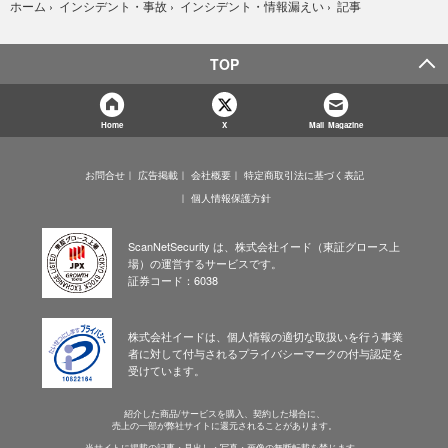
記事
ホーム
›
インシデント・事故
›
インシデント・情報漏えい
›
TOP
Home
X
Mail Magazine
お問合せ
広告掲載
会社概要
特定商取引法に基づく表記
個人情報保護方針
ScanNetSecurity は、株式会社イード（東証グロース上
場）の運営するサービスです。
証券コード：6038
株式会社イードは、個人情報の適切な取扱いを行う事業
者に対して付与されるプライバシーマークの付与認定を
受けています。
紹介した商品/サービスを購入、契約した場合に、
売上の一部が弊社サイトに還元されることがあります。
当サイトに掲載の記事・見出し・写真・画像の無断転載を禁じます。