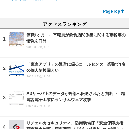
PageTop
アクセスランキング
停職1ヶ月 ～ 市職員が飲食店関係者に関する市税等の
情報を口外
2026.8.6(木) 8:05
「東京アプリ」の運営に係るコールセンター業務で1名
の個人情報漏えい
2026.8.7(金) 8:05
ADサーバ上のデータが外部へ転送されたと判断 ～ 精
電舎電子工業にランサムウェア攻撃
2026.8.7(金) 8:05
リチェルカセキュリティ、防衛装備庁「安全保障技術
研究推進制度」研究課題で「AA（想定以上の成果）」