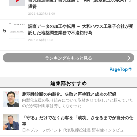
獲得
2026.4.22(水) 8:00
調査データの加工や転用 ～ 大和ハウス工業子会社が受
託した地盤調査業務で不適切行為
2026.8.5(水) 8:05
ランキングをもっと見る
PageTop
編集部おすすめ
脆弱性診断の内製化、失敗と再挑戦と成功の記録
内製化支援の取り組みについて取材させて欲しいと頼んでいた
のだが毎回返事は芳しくなかった
「守る」だけでなくお客を「成功」させるまでが自分の仕
事
日本プルーフポイント 代表取締役社長 野村健インタビュー