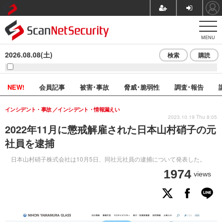
MENU
2026.08.08(土)
検索
購読
NEW!
会員記事
被害･事故
脅威･脆弱性
調査･報告
インシデント・事故
インシデント・情報漏えい
2023.10.19 Thu 8:05
2022年11月に懲戒解雇された日本山村硝子の元
社員を逮捕
日本山村硝子株式会社は10月5日、同社元社員の逮捕について発表した。
1974
views