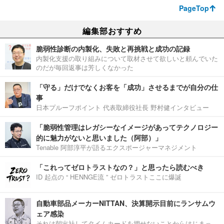
PageTop
編集部おすすめ
脆弱性診断の内製化、失敗と再挑戦と成功の記録
内製化支援の取り組みについて取材させて欲しいと頼んでいた
のだが毎回返事は芳しくなかった
「守る」だけでなくお客を「成功」させるまでが自分の仕
事
日本プルーフポイント 代表取締役社長 野村健インタビュー
「脆弱性管理はレガシーなイメージがあってテクノロジー
的に魅力がないと思いました（阿部）」
Tenable 阿部淳平が語るエクスポージャーマネジメント
「これってゼロトラストなの？」と思ったら読むべき
ID 起点の “ HENNGE流 ” ゼロトラストここに爆誕
自動車部品メーカーNITTAN、決算開示目前にランサムウ
ェア感染
それは朝出社してタイムカードを押せないことからはじまっ