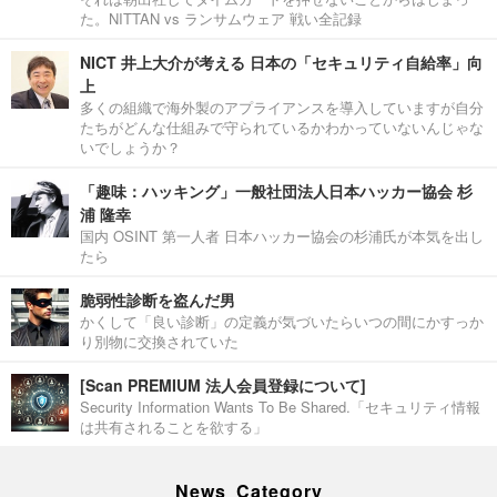
た。NITTAN vs ランサムウェア 戦い全記録
NICT 井上大介が考える 日本の「セキュリティ自給率」向
上
多くの組織で海外製のアプライアンスを導入していますが自分
たちがどんな仕組みで守られているかわかっていないんじゃな
いでしょうか？
「趣味：ハッキング」一般社団法人日本ハッカー協会 杉
浦 隆幸
国内 OSINT 第一人者 日本ハッカー協会の杉浦氏が本気を出し
たら
脆弱性診断を盗んだ男
かくして「良い診断」の定義が気づいたらいつの間にかすっか
り別物に交換されていた
[Scan PREMIUM 法人会員登録について]
Security Information Wants To Be Shared.「セキュリティ情報
は共有されることを欲する」
News Category