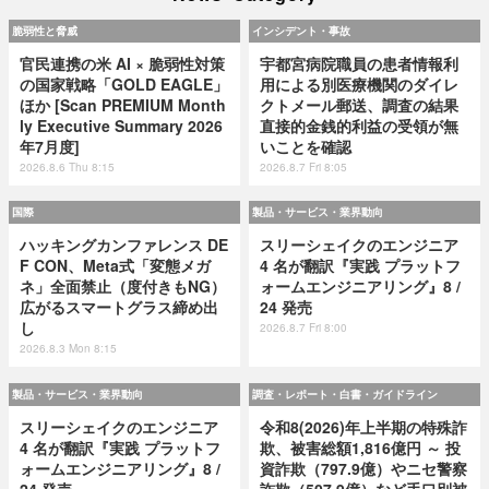
脆弱性と脅威
インシデント・事故
官民連携の米 AI × 脆弱性対策
宇都宮病院職員の患者情報利
の国家戦略「GOLD EAGLE」
用による別医療機関のダイレ
ほか [Scan PREMIUM Month
クトメール郵送、調査の結果
ly Executive Summary 2026
直接的金銭的利益の受領が無
年7月度]
いことを確認
2026.8.6 Thu 8:15
2026.8.7 Fri 8:05
国際
製品・サービス・業界動向
ハッキングカンファレンス DE
スリーシェイクのエンジニア
F CON、Meta式「変態メガ
4 名が翻訳『実践 プラットフ
ネ」全面禁止（度付きもNG）
ォームエンジニアリング』8 /
広がるスマートグラス締め出
24 発売
し
2026.8.7 Fri 8:00
2026.8.3 Mon 8:15
製品・サービス・業界動向
調査・レポート・白書・ガイドライン
スリーシェイクのエンジニア
令和8(2026)年上半期の特殊詐
4 名が翻訳『実践 プラットフ
欺、被害総額1,816億円 ～ 投
ォームエンジニアリング』8 /
資詐欺（797.9億）やニセ警察
24 発売
詐欺（507.9億）など手口別被