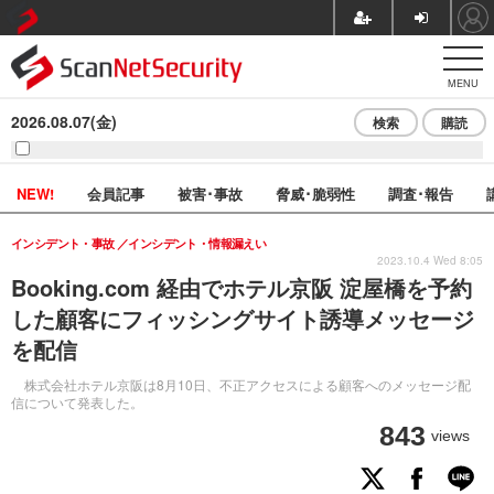
MENU
2026.08.07(金)
検索
購読
NEW!
会員記事
被害･事故
脅威･脆弱性
調査･報告
インシデント・事故
インシデント・情報漏えい
2023.10.4 Wed 8:05
Booking.com 経由でホテル京阪 淀屋橋を予約
した顧客にフィッシングサイト誘導メッセージ
を配信
株式会社ホテル京阪は8月10日、不正アクセスによる顧客へのメッセージ配
信について発表した。
843
views