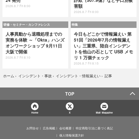
害額
2026.8.7 Fri 8:00
2026.8.7 Fri 8:00
研修・セミナー・カンファレンス
特集
人事異動から退職処理までの
今日もどこかで情報漏えい 第
実務を体験 ～「Okta」ハンズ
51回「2026年7月の情報漏え
オンワークショップ 9月11日
い」三重県、陸自インシデン
大阪で開催
トを他山の石として USB メモ
リ 1 万個チェック
2026.8.7 Fri 8:10
2026.8.7 Fri 8:15
記事
ホーム
›
インシデント・事故
›
インシデント・情報漏えい
›
TOP
Home
X
Mail Magazine
お問合せ
広告掲載
会社概要
特定商取引法に基づく表記
個人情報保護方針