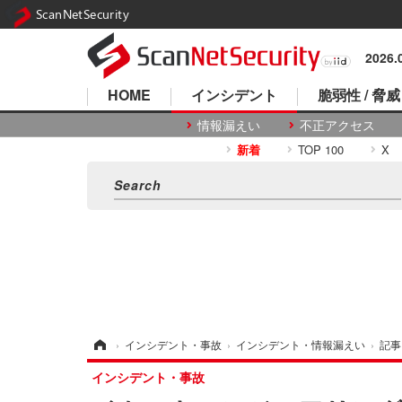
ScanNetSecurity
2026
HOME
インシデント
脆弱性 / 脅威
情報漏えい
不正アクセス
新着
TOP 100
X
ホーム
›
インシデント・事故
›
インシデント・情報漏えい
›
記事
インシデント・事故