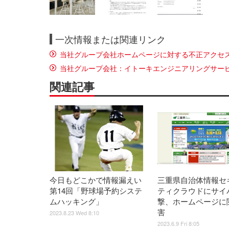
一次情報または関連リンク
当社グループ会社ホームページに対する不正アクセ
当社グループ会社：イトーキエンジニアリングサー
関連記事
今日もどこかで情報漏えい
三重県自治体情報セ
第14回「野球場予約システ
ティクラウドにサイ
ムハッキング」
撃、ホームページに
害
2023.8.23 Wed 8:10
2023.6.9 Fri 8:05