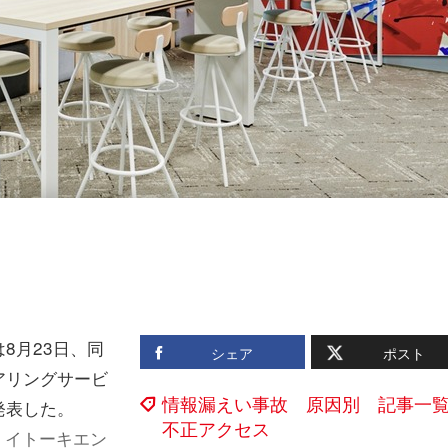
8月23日、同
シェア
ポスト
アリングサービ
情報漏えい事故 原因別 記事一
発表した。
不正アクセス
、イトーキエン