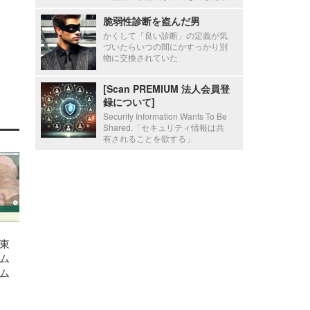
脆弱性診断を盗んだ男
かくして「良い診断」の定義が気
づいたらいつの間にかすっかり別
物に交換されていた
[Scan PREMIUM 法人会員登
録について]
Security Information Wants To Be
Shared.「セキュリティ情報は共
有されることを欲する」
東
ム
ム