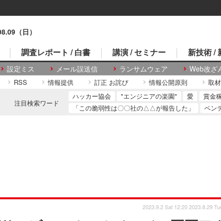
.08.09（日）
調査レポート / 白書
講演 / セミナー
新技術 /
設定ミス
メール誤送信
ランサムウェア
Web改ざ
RSS
情報提供
訂正 お詫び
情報公開原則
取材
ハッカー協会
"エンジニアの楽園"
愛
賞金
注目検索ワード
「この脆弱性は〇〇社の△△が報告した」
ペン
2023.9.2 Sat 12:20
2023.8.29 Tu