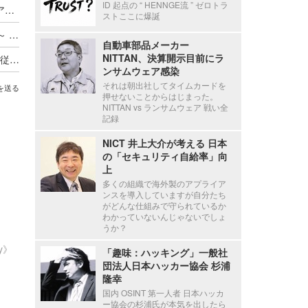
ID 起点の “ HENNGE流 ” ゼロトラ
Axcelead Drug Discovery Partners社員のメールアカウントに不正アクセス、約7,000通のメールで痕跡を確認
ストここに爆誕
ADサーバ上のデータが外部へ転送されたと判断 ～ 精電舎電子工業にランサムウェア攻撃
自動車部品メーカー
NITTAN、決算開示目前にラ
新エフエイコムにランサムウェア攻撃、取引先の従業員に関する個人情報が漏えいした可能性
ンサムウェア感染
それは朝出社してタイムカードを
を送る
押せないことからはじまった。
NITTAN vs ランサムウェア 戦い全
記録
NICT 井上大介が考える 日本
の「セキュリティ自給率」向
上
多くの組織で海外製のアプライア
ンスを導入していますが自分たち
がどんな仕組みで守られているか
わかっていないんじゃないでしょ
うか？
ty》
「趣味：ハッキング」一般社
団法人日本ハッカー協会 杉浦
隆幸
国内 OSINT 第一人者 日本ハッカ
ー協会の杉浦氏が本気を出したら