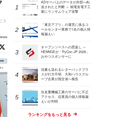
ク
ADサーバ上のデータが外部へ転
送されたと判断 ～ 精電舎電子工
業にランサムウェア攻撃
ビス
「東京アプリ」の運営に係るコ
ールセンター業務で1名の個人情
報漏えい
iews
オープンソースへの恩返し ～
HENNGEが「PyCon JP 2026」
おやつスポンサーに
信書も送れるレターパックプラ
スが行方不明、大和ハウスグル
ープ企業が国交省へ報告
住友重機械工業のサーバに不正
アクセス、従業員の個人情報漏
えいが判明
ランキングをもっと見る