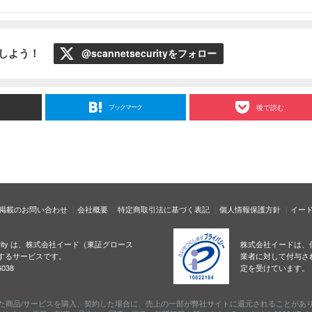
ローしよう！
@scannetsecurityをフォロー
ブックマーク
後で読む
掲載のお問い合わせ
会社概要
特定商取引法に基づく表記
個人情報保護方針
イー
ecurity は、株式会社イード（東証グロース
株式会社イードは、
するサービスです。
業者に対して付与さ
038
定を受けています。
た商品/サービスを購入、契約した場合に、売上の一部が弊社サイトに還元されることがあ