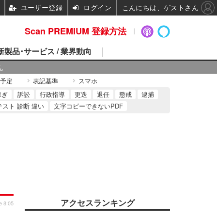
ユーザー登録
ログイン
こんにちは、ゲストさん
Scan PREMIUM 登録方法
 新製品･サービス / 業界動向
ん
予定
表記基準
スマホ
稼ぎ
訴訟
行政指導
更迭
退任
懲戒
逮捕
テスト 診断 違い
文字コピーできないPDF
アクセスランキング
e 8:05