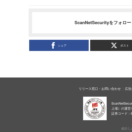
ScanNetSecurityをフォ
シェア
ポスト
リリース窓口・お問い合わせ
広告
ScanNetS
上場）の運営
証券コード：6
紹介し