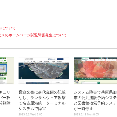
スについて
ビスのホームぺージ閲覧障害発生について
キュリ
脅迫文書に身代金額の記載
システム障害で兵庫県加
バー攻
なし、ランサムウェア攻撃
市の公共施設予約システ
閲覧障
で名古屋港統一ターミナル
と図書館検索予約システ
システムで障害
が一時停止
2023.8.2 Wed 8:05
2023.6.19 Mon 8:05