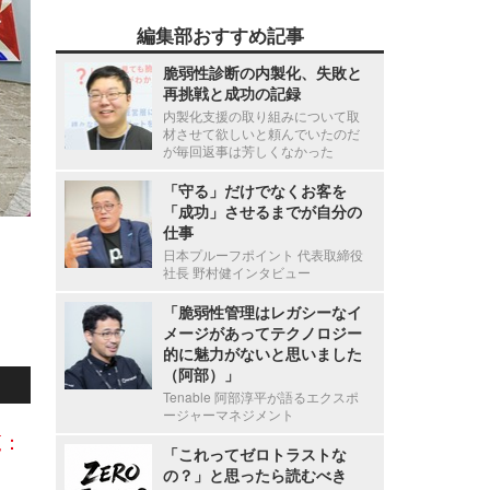
編集部おすすめ記事
脆弱性診断の内製化、失敗と
再挑戦と成功の記録
内製化支援の取り組みについて取
材させて欲しいと頼んでいたのだ
が毎回返事は芳しくなかった
「守る」だけでなくお客を
「成功」させるまでが自分の
仕事
日本プルーフポイント 代表取締役
社長 野村健インタビュー
「脆弱性管理はレガシーなイ
メージがあってテクノロジー
的に魅力がないと思いました
（阿部）」
Tenable 阿部淳平が語るエクスポ
ージャーマネジメント
覧：
「これってゼロトラストな
の？」と思ったら読むべき